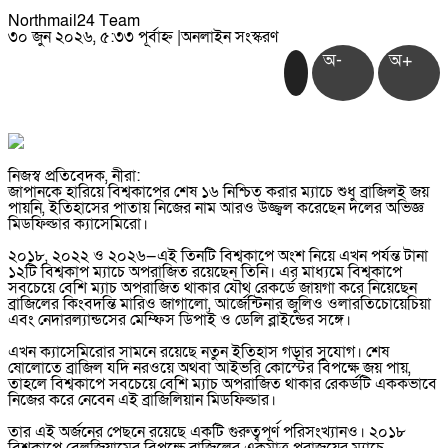
Northmail24 Team
৩০ জুন ২০২৬, ৫:৩৩ পূর্বাহ্ন
|
অনলাইন সংস্করণ
অ-
অ+
নিজস্ব প্রতিবেদক, নীরা:
জাপানকে হারিয়ে বিশ্বকাপের শেষ ১৬ নিশ্চিত করার ম্যাচে শুধু ব্রাজিলই জয়
পায়নি, ইতিহাসের পাতায় নিজের নাম আরও উজ্জ্বল করেছেন দলের অভিজ্ঞ
মিডফিল্ডার ক্যাসেমিরো।
২০১৮, ২০২২ ও ২০২৬—এই তিনটি বিশ্বকাপে অংশ নিয়ে এখন পর্যন্ত টানা
১২টি বিশ্বকাপ ম্যাচে অপরাজিত রয়েছেন তিনি। এর মাধ্যমে বিশ্বকাপে
সবচেয়ে বেশি ম্যাচ অপরাজিত থাকার যৌথ রেকর্ডে জায়গা করে নিয়েছেন
ব্রাজিলের কিংবদন্তি মারিও জাগালো, আর্জেন্টিনার জুলিও ওলারতিচোয়েচিয়া
এবং নেদারল্যান্ডসের মেম্ফিস ডিপাই ও ডেলি ব্লাইন্ডের সঙ্গে।
এখন ক্যাসেমিরোর সামনে রয়েছে নতুন ইতিহাস গড়ার সুযোগ। শেষ
ষোলোতে ব্রাজিল যদি নরওয়ে অথবা আইভরি কোস্টের বিপক্ষে জয় পায়,
তাহলে বিশ্বকাপে সবচেয়ে বেশি ম্যাচ অপরাজিত থাকার রেকর্ডটি এককভাবে
নিজের করে নেবেন এই ব্রাজিলিয়ান মিডফিল্ডার।
তার এই অর্জনের পেছনে রয়েছে একটি গুরুত্বপূর্ণ পরিসংখ্যানও। ২০১৮