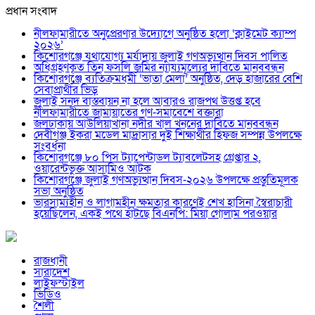
প্রধান সংবাদ
নীলফামারীতে অনুপ্রেরণার উদ্যোগে অনুষ্ঠিত হলো ‘ক্লাইমেট ক্যাম্প
২০২৬’
কিশোরগঞ্জে যথাযোগ্য মর্যাদায় জুলাই গণঅভ্যুত্থান দিবস পালিত
অধিগ্রহণকৃত তিন ফসলি জমির ন্যায্যমূল্যের দাবিতে মানববন্ধন
কিশোরগঞ্জে ব্যতিক্রমধর্মী ‘ভাতা মেলা’ অনুষ্ঠিত, দেড় হাজারের বেশি
সেবাপ্রার্থীর ভিড়
জুলাই সনদ বাস্তবায়ন না হলে আবারও রাজপথ উত্তপ্ত হবে
নীলফামারীতে জামায়াতের গণ-সমাবেশে বক্তারা
জলঢাকায় আউলিয়াখানা নদীর খাল খননের দাবিতে মানববন্ধন
দেবীগঞ্জ ইকরা মডেল মাদ্রাসার দুই শিক্ষার্থীর হিফজ সম্পন্ন উপলক্ষে
সংবর্ধনা
কিশোরগঞ্জে ৮০ পিস ট্যাপেন্টাডল ট্যাবলেটসহ গ্রেপ্তার ২,
ওয়ারেন্টভুক্ত আসামিও আটক
কিশোরগঞ্জে জুলাই গণঅভ্যুত্থান দিবস-২০২৬ উপলক্ষে প্রস্তুতিমূলক
সভা অনুষ্ঠিত
ভারসাম্যহীন ও লাগামহীন ক্ষমতার কারণেই শেখ হাসিনা স্বৈরাচারী
হয়েছিলেন, একই পথে হাঁটছে বিএনপি: মিয়া গোলাম পরওয়ার
রাজধানী
সারাদেশ
লাইফস্টাইল
ভিডিও
শৈলী