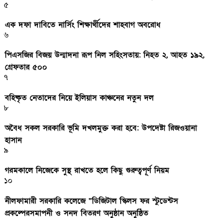
৫
এক দফা দাবিতে নার্সিং শিক্ষার্থীদের শাহবাগ অবরোধ
৬
পিএসজির বিজয় উন্মাদনা রূপ নিল সহিংসতায়: নিহত ২, আহত ১৯২,
গ্রেফতার ৫০০
৭
বহিষ্কৃত নেতাদের নিয়ে ইলিয়াস কাঞ্চনের নতুন দল
৮
অবৈধ সকল সরকারি ভূমি দখলমুক্ত করা হবে: উপদেষ্টা রিজওয়ানা
হাসান
৯
গরমকালে নিজেকে সুস্থ রাখতে হলে কিছু গুরুত্বপূর্ণ নিয়ম
১০
নীলফামারী সরকারি কলেজে “ডিজিটাল স্কিলস ফর স্টুডেন্টস
প্রকল্পেরসমাপনী ও সনদ বিতরণ অনুষ্ঠান অনুষ্ঠিত