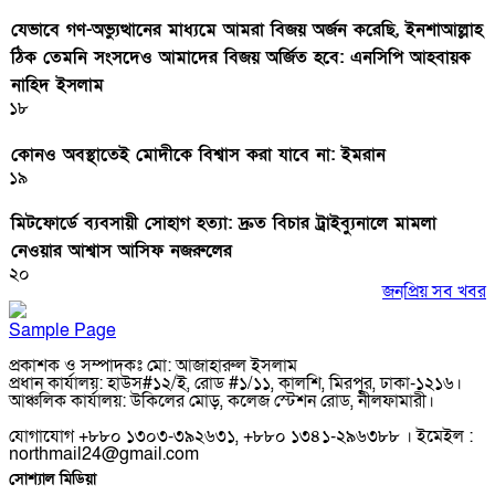
যেভাবে গণ-অভ্যুত্থানের মাধ্যমে আমরা বিজয় অর্জন করেছি, ইনশাআল্লাহ
ঠিক তেমনি সংসদেও আমাদের বিজয় অর্জিত হবে: এনসিপি আহবায়ক
নাহিদ ইসলাম
১৮
কোনও অবস্থাতেই মোদীকে বিশ্বাস করা যাবে না: ইমরান
১৯
মিটফোর্ডে ব্যবসায়ী সোহাগ হত্যা: দ্রুত বিচার ট্রাইব্যুনালে মামলা
নেওয়ার আশ্বাস আসিফ নজরুলের
২০
জনপ্রিয় সব খবর
Sample Page
প্রকাশক ও সম্পাদকঃ মো: আজাহারুল ইসলাম
প্রধান কার্যালয়: হাউস#১২/ই, রোড #১/১১, কালশি, মিরপুর, ঢাকা-১২১৬।
আঞ্চলিক কার্যালয়: উকিলের মোড়, কলেজ স্টেশন রোড, নীলফামারী।
যোগাযোগ +৮৮০ ১৩০৩-৩৯২৬৩১, +৮৮০ ১৩৪১-২৯৬৩৮৮ । ইমেইল :
northmail24@gmail.com
সোশ্যাল মিডিয়া