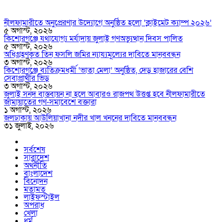
নীলফামারীতে অনুপ্রেরণার উদ্যোগে অনুষ্ঠিত হলো ‘ক্লাইমেট ক্যাম্প ২০২৬’
৫ অগাস্ট, ২০২৬
কিশোরগঞ্জে যথাযোগ্য মর্যাদায় জুলাই গণঅভ্যুত্থান দিবস পালিত
৫ অগাস্ট, ২০২৬
অধিগ্রহণকৃত তিন ফসলি জমির ন্যায্যমূল্যের দাবিতে মানববন্ধন
৩ অগাস্ট, ২০২৬
কিশোরগঞ্জে ব্যতিক্রমধর্মী ‘ভাতা মেলা’ অনুষ্ঠিত, দেড় হাজারের বেশি
সেবাপ্রার্থীর ভিড়
৩ অগাস্ট, ২০২৬
জুলাই সনদ বাস্তবায়ন না হলে আবারও রাজপথ উত্তপ্ত হবে নীলফামারীতে
জামায়াতের গণ-সমাবেশে বক্তারা
১ অগাস্ট, ২০২৬
জলঢাকায় আউলিয়াখানা নদীর খাল খননের দাবিতে মানববন্ধন
৩১ জুলাই, ২০২৬
সর্বশেষ
সারাদেশ
অর্থনীতি
বাংলাদেশ
বিনোদন
মতামত
লাইফস্টাইল
অপরাধ
খেলা
ধর্ম