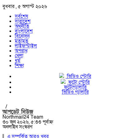
বুধবার , ৫ অগাস্ট ২০২৬
সর্বশেষ
সারাদেশ
অর্থনীতি
বাংলাদেশ
বিনোদন
মতামত
লাইফস্টাইল
অপরাধ
খেলা
ধর্ম
শিক্ষা
ভিডিও স্টোরি
ফটো স্টোরি
ফটোগ্যালারি
ভিডিও গ্যালারি
/
আপডেট নিউজ
Northmail24 Team
৩০ জুন ২০২৬, ৫:৩৩ পূর্বাহ্ন
অনলাইন সংস্করণ
এ সম্পর্কিত আরও খবর