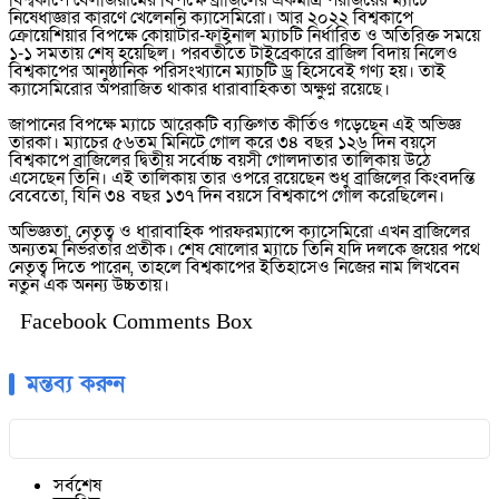
বিশ্বকাপে বেলজিয়ামের বিপক্ষে ব্রাজিলের একমাত্র পরাজয়ের ম্যাচে
নিষেধাজ্ঞার কারণে খেলেননি ক্যাসেমিরো। আর ২০২২ বিশ্বকাপে
ক্রোয়েশিয়ার বিপক্ষে কোয়ার্টার-ফাইনাল ম্যাচটি নির্ধারিত ও অতিরিক্ত সময়ে
১-১ সমতায় শেষ হয়েছিল। পরবর্তীতে টাইব্রেকারে ব্রাজিল বিদায় নিলেও
বিশ্বকাপের আনুষ্ঠানিক পরিসংখ্যানে ম্যাচটি ড্র হিসেবেই গণ্য হয়। তাই
ক্যাসেমিরোর অপরাজিত থাকার ধারাবাহিকতা অক্ষুণ্ন রয়েছে।
জাপানের বিপক্ষে ম্যাচে আরেকটি ব্যক্তিগত কীর্তিও গড়েছেন এই অভিজ্ঞ
তারকা। ম্যাচের ৫৬তম মিনিটে গোল করে ৩৪ বছর ১২৬ দিন বয়সে
বিশ্বকাপে ব্রাজিলের দ্বিতীয় সর্বোচ্চ বয়সী গোলদাতার তালিকায় উঠে
এসেছেন তিনি। এই তালিকায় তার ওপরে রয়েছেন শুধু ব্রাজিলের কিংবদন্তি
বেবেতো, যিনি ৩৪ বছর ১৩৭ দিন বয়সে বিশ্বকাপে গোল করেছিলেন।
অভিজ্ঞতা, নেতৃত্ব ও ধারাবাহিক পারফরম্যান্সে ক্যাসেমিরো এখন ব্রাজিলের
অন্যতম নির্ভরতার প্রতীক। শেষ ষোলোর ম্যাচে তিনি যদি দলকে জয়ের পথে
নেতৃত্ব দিতে পারেন, তাহলে বিশ্বকাপের ইতিহাসেও নিজের নাম লিখবেন
নতুন এক অনন্য উচ্চতায়।
Facebook Comments Box
মন্তব্য করুন
সর্বশেষ