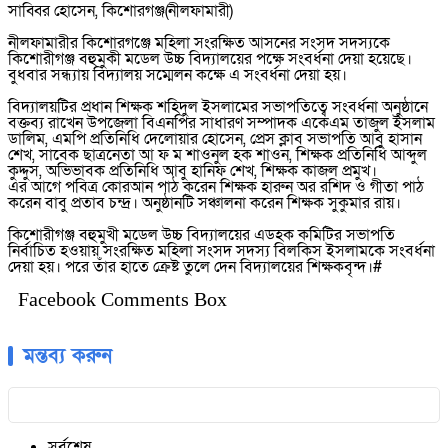
সাব্বির হোসেন, কিশোরগঞ্জ(নীলফামারী)
নীলফামারীর কিশোরগঞ্জে মহিলা সংরক্ষিত আসনের সংসদ সদস্যকে
কিশোরীগঞ্জ বহুমুকী মডেল উচ্চ বিদ্যালয়ের পক্ষে সংবর্ধনা দেয়া হয়েছে।
বুধবার সন্ধ্যায় বিদ্যালয় সম্মেলন কক্ষে এ সংবর্ধনা দেয়া হয়।
বিদ্যালয়টির প্রধান শিক্ষক শহিদুল ইসলামের সভাপতিত্বে সংবর্ধনা অনুষ্ঠানে
বক্তব্য রাখেন উপজেলা বিএনপির সাধারণ সম্পাদক একেএম তাজুল ইসলাম
ডালিম, এমপি প্রতিনিধি দেলোয়ার হোসেন, প্রেস ক্লাব সভাপতি আবু হাসান
শেখ, সাবেক ছাত্রনেতা আ ফ ম শাওনুল হক শাওন, শিক্ষক প্রতিনিধি আব্দুল
কুদ্দুস, অভিভাবক প্রতিনিধি আবু হানিফ শেখ, শিক্ষক কাজল প্রমুখ।
এর আগে পবিত্র কোরআন পাঠ করেন শিক্ষক হারুন অর রশিদ ও গীতা পাঠ
করেন বাবু প্রতাব চন্দ্র। অনুষ্ঠানটি সঞ্চালনা করেন শিক্ষক সুকুমার রায়।
কিশোরীগঞ্জ বহুমুখী মডেল উচ্চ বিদ্যালয়ের এডহক কমিটির সভাপতি
নির্বাচিত হওয়ায় সংরক্ষিত মহিলা সংসদ সদস্য বিলকিস ইসলামকে সংবর্ধনা
দেয়া হয়। পরে তাঁর হাতে ক্রেষ্ট তুলে দেন বিদ্যালয়ের শিক্ষকবৃন্দ।#
Facebook Comments Box
মন্তব্য করুন
সর্বশেষ