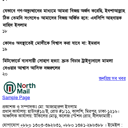
যেভাবে গণ-অভ্যুত্থানের মাধ্যমে আমরা বিজয় অর্জন করেছি, ইনশাআল্লাহ
ঠিক তেমনি সংসদেও আমাদের বিজয় অর্জিত হবে: এনসিপি আহবায়ক
নাহিদ ইসলাম
১৮
কোনও অবস্থাতেই মোদীকে বিশ্বাস করা যাবে না: ইমরান
১৯
মিটফোর্ডে ব্যবসায়ী সোহাগ হত্যা: দ্রুত বিচার ট্রাইব্যুনালে মামলা
নেওয়ার আশ্বাস আসিফ নজরুলের
২০
জনপ্রিয় সব খবর
Sample Page
প্রকাশক ও সম্পাদকঃ মো: আজাহারুল ইসলাম
প্রধান কার্যালয়: হাউস#১২/ই, রোড #১/১১, কালশি, মিরপুর, ঢাকা-১২১৬।
আঞ্চলিক কার্যালয়: উকিলের মোড়, কলেজ স্টেশন রোড, নীলফামারী।
যোগাযোগ +৮৮০ ১৩০৩-৩৯২৬৩১, +৮৮০ ১৩৪১-২৯৬৩৮৮ । ইমেইল :