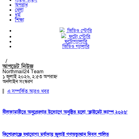
লাইফস্টাইল
অপরাধ
খেলা
ধর্ম
শিক্ষা
ভিডিও স্টোরি
ফটো স্টোরি
ফটোগ্যালারি
ভিডিও গ্যালারি
/
আপডেট নিউজ
Northmail24 Team
১ জুলাই ২০২৬, ২:৫৩ অপরাহ্ন
অনলাইন সংস্করণ
এ সম্পর্কিত আরও খবর
নীলফামারীতে অনুপ্রেরণার উদ্যোগে অনুষ্ঠিত হলো ‘ক্লাইমেট ক্যাম্প ২০২৬’
কিশোরগঞ্জে যথাযোগ্য মর্যাদায় জুলাই গণঅভ্যুত্থান দিবস পালিত