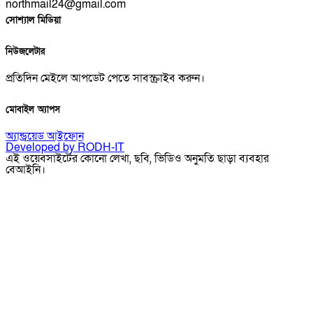
northmail24@gmail.com
সোশ্যাল মিডিয়া
নিউজলেটার
প্রতিদিন মেইলে আপডেট পেতে সাবস্ক্রাইব করুন।
মোবাইল অ্যাপস
অ্যান্ড্রয়েড
আইফোন
Developed by RODH-IT
এই ওয়েবসাইটের কোনো লেখা, ছবি, ভিডিও অনুমতি ছাড়া ব্যবহার
বেআইনি।