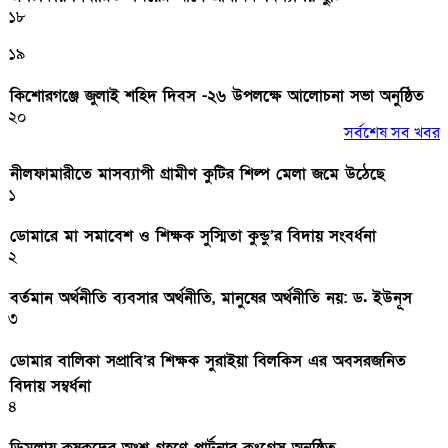
১৮
১৯
কিশোরগঞ্জে জুলাই শহিদ দিবস -২৬ উপলক্ষে আলোচনা সভা অনুষ্ঠিত
২০
সর্বশেষ সব খবর
নীলফামারীতে মাসব্যাপী গ্রামীণ কুটির শিল্প মেলা জমে উঠেছে
১
ডোমারে মা সমাবেশ ও শিক্ষক সুস্মিতা কুন্ডু’র বিদায় সংবর্ধনা
২
বর্তমান অর্থনীতি ব্যবসার অর্থনীতি, মানুষের অর্থনীতি নয়: ড. ইউনূস
৩
ডোমার বালিকা সপ্রাবি’র শিক্ষক সুরাইয়া বিলকিস এর অবসরজনিত
বিদায় সম্বর্ধনা
৪
ডিমলায় কৃষকদের অংশ গ্রহণে পার্টনার কংগ্রেস অনুষ্ঠিত