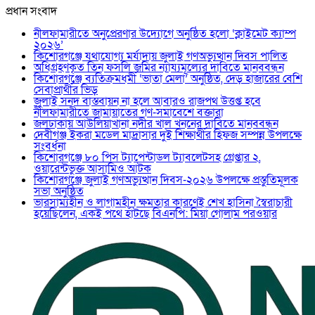
প্রধান সংবাদ
নীলফামারীতে অনুপ্রেরণার উদ্যোগে অনুষ্ঠিত হলো ‘ক্লাইমেট ক্যাম্প
২০২৬’
কিশোরগঞ্জে যথাযোগ্য মর্যাদায় জুলাই গণঅভ্যুত্থান দিবস পালিত
অধিগ্রহণকৃত তিন ফসলি জমির ন্যায্যমূল্যের দাবিতে মানববন্ধন
কিশোরগঞ্জে ব্যতিক্রমধর্মী ‘ভাতা মেলা’ অনুষ্ঠিত, দেড় হাজারের বেশি
সেবাপ্রার্থীর ভিড়
জুলাই সনদ বাস্তবায়ন না হলে আবারও রাজপথ উত্তপ্ত হবে
নীলফামারীতে জামায়াতের গণ-সমাবেশে বক্তারা
জলঢাকায় আউলিয়াখানা নদীর খাল খননের দাবিতে মানববন্ধন
দেবীগঞ্জ ইকরা মডেল মাদ্রাসার দুই শিক্ষার্থীর হিফজ সম্পন্ন উপলক্ষে
সংবর্ধনা
কিশোরগঞ্জে ৮০ পিস ট্যাপেন্টাডল ট্যাবলেটসহ গ্রেপ্তার ২,
ওয়ারেন্টভুক্ত আসামিও আটক
কিশোরগঞ্জে জুলাই গণঅভ্যুত্থান দিবস-২০২৬ উপলক্ষে প্রস্তুতিমূলক
সভা অনুষ্ঠিত
ভারসাম্যহীন ও লাগামহীন ক্ষমতার কারণেই শেখ হাসিনা স্বৈরাচারী
হয়েছিলেন, একই পথে হাঁটছে বিএনপি: মিয়া গোলাম পরওয়ার