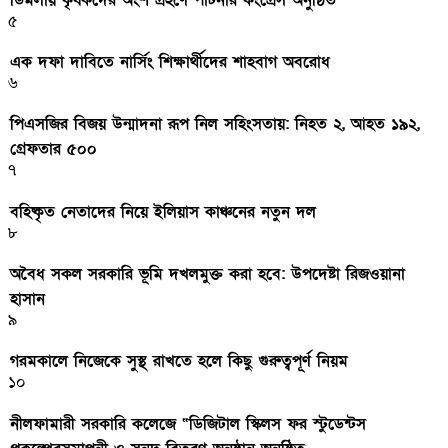
৫
এক দফা দাবিতে নার্সিং শিক্ষার্থীদের শাহবাগ অবরোধ
৬
পিএসজির বিজয় উন্মাদনা রূপ নিল সহিংসতায়: নিহত ২, আহত ১৯২,
গ্রেফতার ৫০০
৭
বহিষ্কৃত নেতাদের নিয়ে ইলিয়াস কাঞ্চনের নতুন দল
৮
অবৈধ সকল সরকারি ভূমি দখলমুক্ত করা হবে: উপদেষ্টা রিজওয়ানা
হাসান
৯
গরমকালে নিজেকে সুস্থ রাখতে হলে কিছু গুরুত্বপূর্ণ নিয়ম
১০
নীলফামারী সরকারি কলেজে “ডিজিটাল স্কিলস ফর স্টুডেন্টস