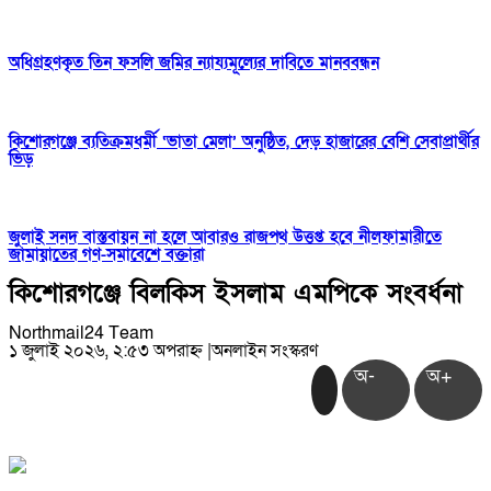
অধিগ্রহণকৃত তিন ফসলি জমির ন্যায্যমূল্যের দাবিতে মানববন্ধন
কিশোরগঞ্জে ব্যতিক্রমধর্মী ‘ভাতা মেলা’ অনুষ্ঠিত, দেড় হাজারের বেশি সেবাপ্রার্থীর
ভিড়
জুলাই সনদ বাস্তবায়ন না হলে আবারও রাজপথ উত্তপ্ত হবে নীলফামারীতে
জামায়াতের গণ-সমাবেশে বক্তারা
কিশোরগঞ্জে বিলকিস ইসলাম এমপিকে সংবর্ধনা
Northmail24 Team
১ জুলাই ২০২৬, ২:৫৩ অপরাহ্ন
|
অনলাইন সংস্করণ
অ-
অ+