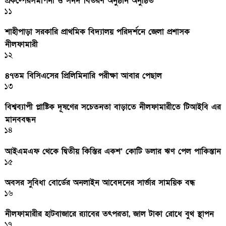
প্রকল্পেরসমাপনী ও সনদ বিতরণ অনুষ্ঠান অনুষ্ঠিত
১১
শাহীপাড়া সরকারি প্রাথমিক বিদ্যালয় পরিদর্শনে জেলা প্রশাসক
নীলফামারী
১২
৪৭তম বিসিএসের প্রিলিমিনারি পরীক্ষা আবার পেছাল
১৩
বিশ্বব্যাপী প্লাষ্টিক দূষণের সচেতনতা বাড়াতে নীলফামারীতে টিআইবি এর
মানববন্ধন
১৪
আইএমএফ থেকে দ্বিতীয় কিস্তির একশ’ কোটি ডলার ঋণ পেল পাকিস্তান
১৫
অবসর সুবিধা বোর্ডের অনলাইন আবেদনের সার্ভার সাময়িক বন্ধ
১৬
নীলফামারীর হাটবাজারে র‌্যাবের তৎপরতা, জাল টাকা রোধে বুথ স্থাপন
১৭