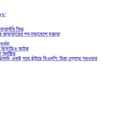
০২৬’
াপ্রার্থীর ভিড়
তে জামায়াতের গণ-সমাবেশে বক্তারা
বর্ধনা
ভুক্ত আসামিও আটক
 অনুষ্ঠিত
য়েছিলেন, একই পথে হাঁটছে বিএনপি: মিয়া গোলাম পরওয়ার