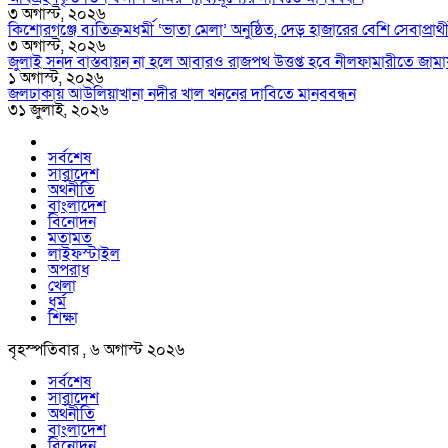
৩ অগাস্ট, ২০২৬
কিশোরগঞ্জে ব্যতিক্রমধর্মী ‘ভাতা মেলা’ অনুষ্ঠিত, দেড় হাজারের বেশি সেবাপ্রার্
৩ অগাস্ট, ২০২৬
জুলাই সনদ বাস্তবায়ন না হলে আবারও রাজপথ উত্তপ্ত হবে নীলফামারীতে জামা
১ অগাস্ট, ২০২৬
জলঢাকায় আউলিয়াখানা নদীর খাল খননের দাবিতে মানববন্ধন
৩১ জুলাই, ২০২৬
সর্বশেষ
সারাদেশ
অর্থনীতি
বাংলাদেশ
বিনোদন
মতামত
লাইফস্টাইল
অপরাধ
খেলা
ধর্ম
শিক্ষা
বৃহস্পতিবার , ৬ অগাস্ট ২০২৬
সর্বশেষ
সারাদেশ
অর্থনীতি
বাংলাদেশ
বিনোদন