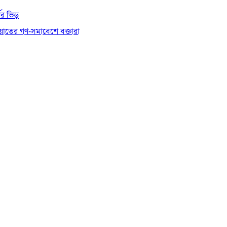
থীর ভিড়
য়াতের গণ-সমাবেশে বক্তারা