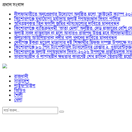
প্রধান সংবাদ
নীলফামারীতে অনুপ্রেরণার উদ্যোগে অনুষ্ঠিত হলো ‘ক্লাইমেট ক্যাম্প ২
কিশোরগঞ্জে যথাযোগ্য মর্যাদায় জুলাই গণঅভ্যুত্থান দিবস পালিত
অধিগ্রহণকৃত তিন ফসলি জমির ন্যায্যমূল্যের দাবিতে মানববন্ধন
কিশোরগঞ্জে ব্যতিক্রমধর্মী ‘ভাতা মেলা’ অনুষ্ঠিত, দেড় হাজারের বেশি সেব
জুলাই সনদ বাস্তবায়ন না হলে আবারও রাজপথ উত্তপ্ত হবে নীলফামারী
জলঢাকায় আউলিয়াখানা নদীর খাল খননের দাবিতে মানববন্ধন
দেবীগঞ্জ ইকরা মডেল মাদ্রাসার দুই শিক্ষার্থীর হিফজ সম্পন্ন উপলক্ষে সং
কিশোরগঞ্জে ৮০ পিস ট্যাপেন্টাডল ট্যাবলেটসহ গ্রেপ্তার ২, ওয়ারেন্ট
কিশোরগঞ্জে জুলাই গণঅভ্যুত্থান দিবস-২০২৬ উপলক্ষে প্রস্তুতিমূলক সভা
ভারসাম্যহীন ও লাগামহীন ক্ষমতার কারণেই শেখ হাসিনা স্বৈরাচারী হ
রাজধানী
সারাদেশ
লাইফস্টাইল
ভিডিও
শৈলী
খেলা