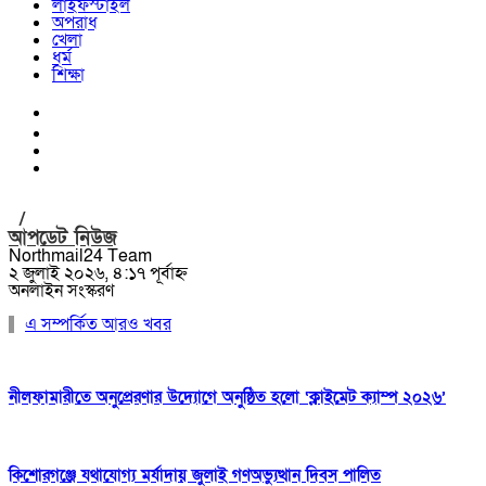
লাইফস্টাইল
অপরাধ
খেলা
ধর্ম
শিক্ষা
/
আপডেট নিউজ
Northmail24 Team
২ জুলাই ২০২৬, ৪:১৭ পূর্বাহ্ন
অনলাইন সংস্করণ
এ সম্পর্কিত আরও খবর
নীলফামারীতে অনুপ্রেরণার উদ্যোগে অনুষ্ঠিত হলো ‘ক্লাইমেট ক্যাম্প ২০২৬’
কিশোরগঞ্জে যথাযোগ্য মর্যাদায় জুলাই গণঅভ্যুত্থান দিবস পালিত