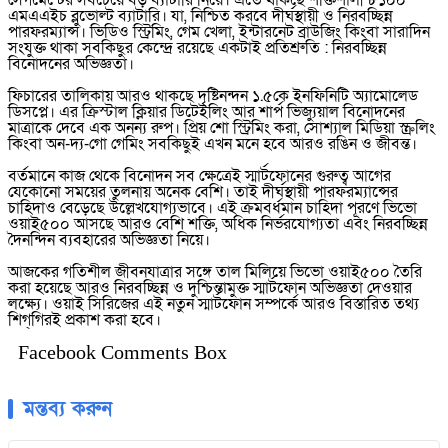
সেগমেন্টের সবচেয়ে বড় ব্যাটারি নিয়ে। এতে থাকছে শক্তিশালী ৮১০০
এমএএইচ ব্লুভোল্ট ব্যাটারি। যা, নিশ্চিত করবে দীর্ঘস্থায়ী ও নিরবচ্ছিন্ন
পারফরম্যান্স। ভিডিও স্ট্রিমিং, গেম খেলা, ইন্টারনেট ব্রাউজিং কিংবা সারাদিন
সংযুক্ত থাকা সবকিছুর কেন্দ্রে রয়েছে একটাই প্রতিশ্রুতি : নিরবচ্ছিন্ন
বিনোদনের অভিজ্ঞতা।
ফিচারের তালিকায় আরও থাকছে দৃষ্টিনন্দন ১.৫কে ইনফিনিটি অ্যামোলেড
ডিসপ্লে। এর ক্রিস্টাল ক্লিয়ার ডিটেইলিং আর শার্প ভিজ্যুয়াল বিনোদনের
মাত্রাকে দেবে এক অনন্য রুপ। প্রিয় শো স্ট্রিমিং করা, সোশ্যাল মিডিয়া স্ক্রলিং
কিংবা অন-দ্য-গো গেমিং সবকিছুই এখন মনে হবে আরও রঙিন ও জীবন্ত।
বর্তমানে কাজ থেকে বিনোদন সব ক্ষেত্রেই স্মার্টফোনের গুরুত্ব আগের
যেকোনো সময়ের তুলনায় অনেক বেশি। তাই দীর্ঘস্থায়ী পারফরম্যান্সের
চাহিদাও বেড়েছে উল্লেখযোগ্যভাবে। এই ক্রমবর্ধমান চাহিদা পূরণে ভিভো
ওয়াই৫০০ আসছে আরও বেশি শক্তি, অধিক নির্ভরযোগ্যতা এবং নিরবচ্ছিন্ন
দৈনন্দিন ব্যবহারের অভিজ্ঞতা নিয়ে।
আজকের গতিশীল জীবনযাত্রার সঙ্গে তাল মিলিয়ে ভিভো ওয়াই৫০০ তৈরি
করা হয়েছে আরও নিরবচ্ছিন্ন ও দুশ্চিন্তামুক্ত স্মার্টফোন অভিজ্ঞতা দেওয়ার
লক্ষ্যে। ওয়াই সিরিজের এই নতুন স্মার্টফোন সম্পর্কে আরও বিস্তারিত তথ্য
শিগ্‌গিরই প্রকাশ করা হবে।
Facebook Comments Box
মন্তব্য করুন