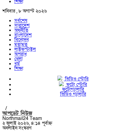
শিক্ষা
শনিবার , ৮ অগাস্ট ২০২৬
সর্বশেষ
সারাদেশ
অর্থনীতি
বাংলাদেশ
বিনোদন
মতামত
লাইফস্টাইল
অপরাধ
খেলা
ধর্ম
শিক্ষা
ভিডিও স্টোরি
ফটো স্টোরি
ফটোগ্যালারি
ভিডিও গ্যালারি
/
আপডেট নিউজ
Northmail24 Team
২ জুলাই ২০২৬, ৪:১৪ পূর্বাহ্ন
অনলাইন সংস্করণ