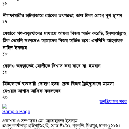
১৬
নীলফামারীর হাটবাজারে র‌্যাবের তৎপরতা, জাল টাকা রোধে বুথ স্থাপন
১৭
যেভাবে গণ-অভ্যুত্থানের মাধ্যমে আমরা বিজয় অর্জন করেছি, ইনশাআল্লাহ
ঠিক তেমনি সংসদেও আমাদের বিজয় অর্জিত হবে: এনসিপি আহবায়ক
নাহিদ ইসলাম
১৮
কোনও অবস্থাতেই মোদীকে বিশ্বাস করা যাবে না: ইমরান
১৯
মিটফোর্ডে ব্যবসায়ী সোহাগ হত্যা: দ্রুত বিচার ট্রাইব্যুনালে মামলা
নেওয়ার আশ্বাস আসিফ নজরুলের
২০
জনপ্রিয় সব খবর
Sample Page
প্রকাশক ও সম্পাদকঃ মো: আজাহারুল ইসলাম
প্রধান কার্যালয়: হাউস#১২/ই, রোড #১/১১, কালশি, মিরপুর, ঢাকা-১২১৬।