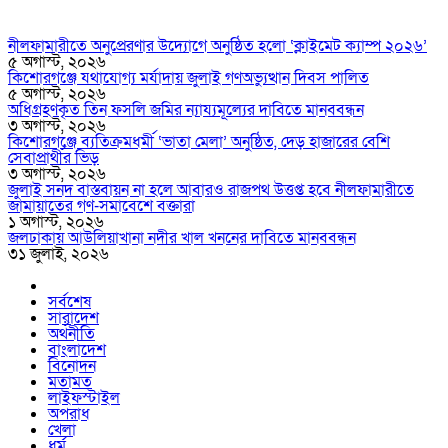
নীলফামারীতে অনুপ্রেরণার উদ্যোগে অনুষ্ঠিত হলো ‘ক্লাইমেট ক্যাম্প ২০২৬’
৫ অগাস্ট, ২০২৬
কিশোরগঞ্জে যথাযোগ্য মর্যাদায় জুলাই গণঅভ্যুত্থান দিবস পালিত
৫ অগাস্ট, ২০২৬
অধিগ্রহণকৃত তিন ফসলি জমির ন্যায্যমূল্যের দাবিতে মানববন্ধন
৩ অগাস্ট, ২০২৬
কিশোরগঞ্জে ব্যতিক্রমধর্মী ‘ভাতা মেলা’ অনুষ্ঠিত, দেড় হাজারের বেশি
সেবাপ্রার্থীর ভিড়
৩ অগাস্ট, ২০২৬
জুলাই সনদ বাস্তবায়ন না হলে আবারও রাজপথ উত্তপ্ত হবে নীলফামারীতে
জামায়াতের গণ-সমাবেশে বক্তারা
১ অগাস্ট, ২০২৬
জলঢাকায় আউলিয়াখানা নদীর খাল খননের দাবিতে মানববন্ধন
৩১ জুলাই, ২০২৬
সর্বশেষ
সারাদেশ
অর্থনীতি
বাংলাদেশ
বিনোদন
মতামত
লাইফস্টাইল
অপরাধ
খেলা
ধর্ম