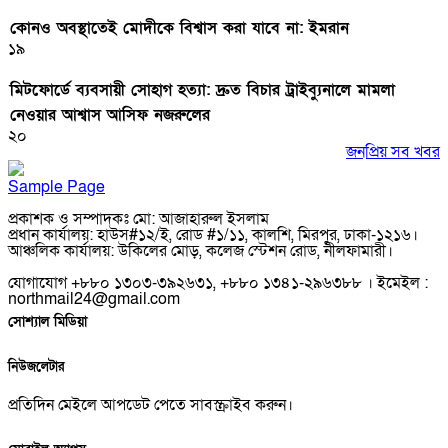
কোনও অবস্থাতেই মোদীকে বিশ্বাস করা যাবে না: ইমরান
১৯
মিটফোর্ডে ব্যবসায়ী সোহাগ হত্যা: দ্রুত বিচার ট্রাইব্যুনালে মামলা
নেওয়ার আশ্বাস আসিফ নজরুলের
২০
জনপ্রিয় সব খবর
Sample Page
প্রকাশক ও সম্পাদকঃ মো: আজাহারুল ইসলাম
প্রধান কার্যালয়: হাউস#১২/ই, রোড #১/১১, কালশি, মিরপুর, ঢাকা-১২১৬।
আঞ্চলিক কার্যালয়: উকিলের মোড়, কলেজ স্টেশন রোড, নীলফামারী।
যোগাযোগ +৮৮০ ১৩০৩-৩৯২৬৩১, +৮৮০ ১৩৪১-২৯৬৩৮৮ । ইমেইল :
northmail24@gmail.com
সোশ্যাল মিডিয়া
নিউজলেটার
প্রতিদিন মেইলে আপডেট পেতে সাবস্ক্রাইব করুন।