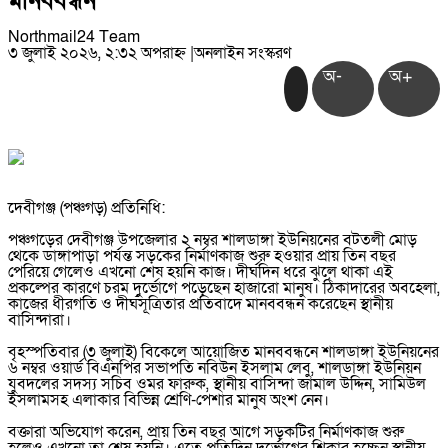
মানববন্ধন
Northmail24 Team
৩ জুলাই ২০২৬, ২:৩২ অপরাহ্ন
|
অনলাইন সংস্করণ
অ-
অ+
‎দেবীগঞ্জ (পঞ্চগড়) প্রতিনিধি:
‎পঞ্চগড়ের দেবীগঞ্জ উপজেলার ২ নম্বর শালডাঙ্গা ইউনিয়নের বটতলী মোড়
থেকে ডাঙ্গাপাড়া পর্যন্ত সড়কের নির্মাণকাজ শুরু হওয়ার প্রায় তিন বছর
পেরিয়ে গেলেও এখনো শেষ হয়নি কাজ। দীর্ঘদিন ধরে ঝুলে থাকা এই
প্রকল্পের কারণে চরম দুর্ভোগে পড়েছেন হাজারো মানুষ। ঠিকাদারের অবহেলা,
কাজের ধীরগতি ও দীর্ঘসূত্রিতার প্রতিবাদে মানববন্ধন করেছেন স্থানীয়
বাসিন্দারা।
‎বৃহস্পতিবার (৩ জুলাই) বিকেলে আয়োজিত মানববন্ধনে শালডাঙ্গা ইউনিয়নের
৬ নম্বর ওয়ার্ড বিএনপির সভাপতি নবিউন ইসলাম লেবু, শালডাঙ্গা ইউনিয়ন
যুবদলের সদস্য সচিব ওমর ফারুক, স্থানীয় বাসিন্দা জামাল উদ্দিন, সামিউল
ইসলামসহ এলাকার বিভিন্ন শ্রেণি-পেশার মানুষ অংশ নেন।
‎বক্তারা অভিযোগ করেন, প্রায় তিন বছর আগে সড়কটির নির্মাণকাজ শুরু