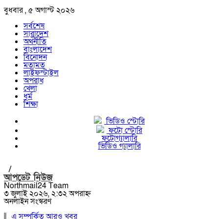
বুধবার , ৫ অগাস্ট ২০২৬
সর্বশেষ
সারাদেশ
অর্থনীতি
বাংলাদেশ
বিনোদন
মতামত
লাইফস্টাইল
অপরাধ
খেলা
ধর্ম
শিক্ষা
ভিডিও স্টোরি
ফটো স্টোরি
ফটোগ্যালারি
ভিডিও গ্যালারি
/
আপডেট নিউজ
Northmail24 Team
৩ জুলাই ২০২৬, ২:৩২ অপরাহ্ন
অনলাইন সংস্করণ
এ সম্পর্কিত আরও খবর