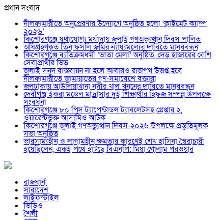
প্রধান সংবাদ
নীলফামারীতে অনুপ্রেরণার উদ্যোগে অনুষ্ঠিত হলো ‘ক্লাইমেট ক্যাম্প
২০২৬’
কিশোরগঞ্জে যথাযোগ্য মর্যাদায় জুলাই গণঅভ্যুত্থান দিবস পালিত
অধিগ্রহণকৃত তিন ফসলি জমির ন্যায্যমূল্যের দাবিতে মানববন্ধন
কিশোরগঞ্জে ব্যতিক্রমধর্মী ‘ভাতা মেলা’ অনুষ্ঠিত, দেড় হাজারের বেশি
সেবাপ্রার্থীর ভিড়
জুলাই সনদ বাস্তবায়ন না হলে আবারও রাজপথ উত্তপ্ত হবে
নীলফামারীতে জামায়াতের গণ-সমাবেশে বক্তারা
জলঢাকায় আউলিয়াখানা নদীর খাল খননের দাবিতে মানববন্ধন
দেবীগঞ্জ ইকরা মডেল মাদ্রাসার দুই শিক্ষার্থীর হিফজ সম্পন্ন উপলক্ষে
সংবর্ধনা
কিশোরগঞ্জে ৮০ পিস ট্যাপেন্টাডল ট্যাবলেটসহ গ্রেপ্তার ২,
ওয়ারেন্টভুক্ত আসামিও আটক
কিশোরগঞ্জে জুলাই গণঅভ্যুত্থান দিবস-২০২৬ উপলক্ষে প্রস্তুতিমূলক
সভা অনুষ্ঠিত
ভারসাম্যহীন ও লাগামহীন ক্ষমতার কারণেই শেখ হাসিনা স্বৈরাচারী
হয়েছিলেন, একই পথে হাঁটছে বিএনপি: মিয়া গোলাম পরওয়ার
রাজধানী
সারাদেশ
লাইফস্টাইল
ভিডিও
শৈলী