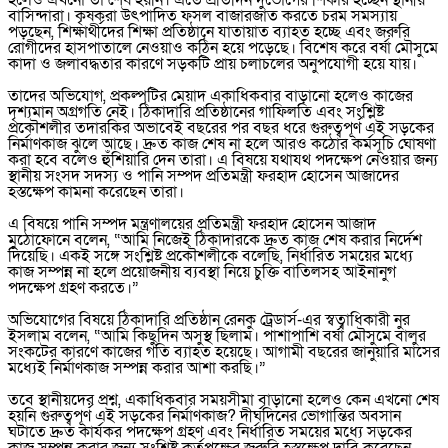
হলেও এখনো তা শেষ হয়নি। এতে প্রতিদিন দুর্ভোগের শিকার হচ্ছেন স্থানীয়
বাসিন্দারা। কৃষকরা উৎপাদিত ফসল বাজারজাত করতে চরম সমস্যায়
পড়ছেন, শিক্ষার্থীদের শিক্ষা প্রতিষ্ঠানে যাতায়াত ব্যাহত হচ্ছে এবং জরুরি
রোগীদের হাসপাতালে নেওয়াও কঠিন হয়ে পড়েছে। বিশেষ করে বর্ষা মৌসুমে
কাদা ও জলাবদ্ধতার কারণে সড়কটি প্রায় চলাচলের অনুপযোগী হয়ে যায়।
‎তাদের অভিযোগ, প্রকল্পটির মেয়াদ একাধিকবার বাড়ানো হলেও কাজের
দৃশ্যমান অগ্রগতি নেই। ঠিকাদারি প্রতিষ্ঠানের গাফিলতি এবং সংশ্লিষ্ট
প্রকৌশলীর তদারকির অভাবেই বছরের পর বছর ধরে গুরুত্বপূর্ণ এই সড়কের
নির্মাণকাজ ঝুলে আছে। দ্রুত কাজ শেষ না হলে আরও কঠোর কর্মসূচি ঘোষণা
করা হবে বলেও হুঁশিয়ারি দেন তারা। এ বিষয়ে যথাযথ পদক্ষেপ নেওয়ার জন্য
স্থানীয় সংসদ সদস্য ও পানি সম্পদ প্রতিমন্ত্রী ফরহাদ হোসেন আজাদের
হস্তক্ষেপ কামনা করেছেন তারা।
‎এ বিষয়ে পানি সম্পদ মন্ত্রণালয়ের প্রতিমন্ত্রী ফরহাদ হোসেন আজাদ
মুঠোফোনে বলেন, “আমি নিজেই ঠিকাদারকে দ্রুত কাজ শেষ করার নির্দেশ
দিয়েছি। একই সঙ্গে সংশ্লিষ্ট প্রকৌশলীকে বলেছি, নির্ধারিত সময়ের মধ্যে
কাজ সম্পন্ন না হলে প্রয়োজনীয় ব্যবস্থা নিয়ে চুক্তি বাতিলসহ আইনানুগ
পদক্ষেপ গ্রহণ করতে।”
‎অভিযোগের বিষয়ে ঠিকাদারি প্রতিষ্ঠান রেনকু ট্রেডার্স-এর স্বত্বাধিকারী নুর
ইসলাম বলেন, “আমি কিছুদিন অসুস্থ ছিলাম। পাশাপাশি বর্ষা মৌসুমে বালুর
সংকটের কারণে কাজের গতি ব্যাহত হয়েছে। আগামী বছরের জানুয়ারি মাসের
মধ্যেই নির্মাণকাজ সম্পন্ন করার আশা করছি।”
‎তবে স্থানীয়দের প্রশ্ন, একাধিকবার সময়সীমা বাড়ানো হলেও কেন এখনো শেষ
হয়নি গুরুত্বপূর্ণ এই সড়কের নির্মাণকাজ? দীর্ঘদিনের ভোগান্তির অবসান
ঘটাতে দ্রুত কার্যকর পদক্ষেপ গ্রহণ এবং নির্ধারিত সময়ের মধ্যে সড়কের