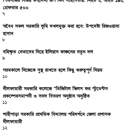
পিএসজির বিজয় উন্মাদনা রূপ নিল সহিংসতায়: নিহত ২, আহত ১৯২,
গ্রেফতার ৫০০
৭
অবৈধ সকল সরকারি ভূমি দখলমুক্ত করা হবে: উপদেষ্টা রিজওয়ানা
হাসান
৮
বহিষ্কৃত নেতাদের নিয়ে ইলিয়াস কাঞ্চনের নতুন দল
৯
গরমকালে নিজেকে সুস্থ রাখতে হলে কিছু গুরুত্বপূর্ণ নিয়ম
১০
নীলফামারী সরকারি কলেজে “ডিজিটাল স্কিলস ফর স্টুডেন্টস
প্রকল্পেরসমাপনী ও সনদ বিতরণ অনুষ্ঠান অনুষ্ঠিত
১১
শাহীপাড়া সরকারি প্রাথমিক বিদ্যালয় পরিদর্শনে জেলা প্রশাসক
নীলফামারী
১২