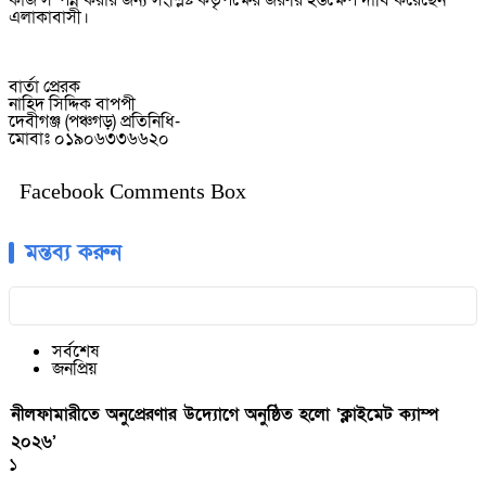
কাজ সম্পন্ন করার জন্য সংশ্লিষ্ট কর্তৃপক্ষের জরুরি হস্তক্ষেপ দাবি করেছেন
এলাকাবাসী।
‎বার্তা প্রেরক
‎নাহিদ সিদ্দিক বাপপী
‎দেবীগঞ্জ (পঞ্চগড়) প্রতিনিধি-
‎মোবাঃ ০১৯০৬৩৩৬৬২০
Facebook Comments Box
মন্তব্য করুন
সর্বশেষ
জনপ্রিয়
নীলফামারীতে অনুপ্রেরণার উদ্যোগে অনুষ্ঠিত হলো ‘ক্লাইমেট ক্যাম্প
২০২৬’
১