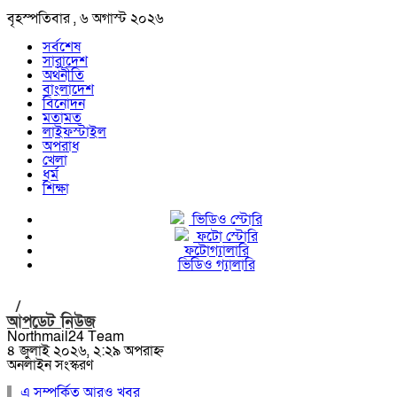
বৃহস্পতিবার , ৬ অগাস্ট ২০২৬
সর্বশেষ
সারাদেশ
অর্থনীতি
বাংলাদেশ
বিনোদন
মতামত
লাইফস্টাইল
অপরাধ
খেলা
ধর্ম
শিক্ষা
ভিডিও স্টোরি
ফটো স্টোরি
ফটোগ্যালারি
ভিডিও গ্যালারি
/
আপডেট নিউজ
Northmail24 Team
৪ জুলাই ২০২৬, ২:২৯ অপরাহ্ন
অনলাইন সংস্করণ
এ সম্পর্কিত আরও খবর