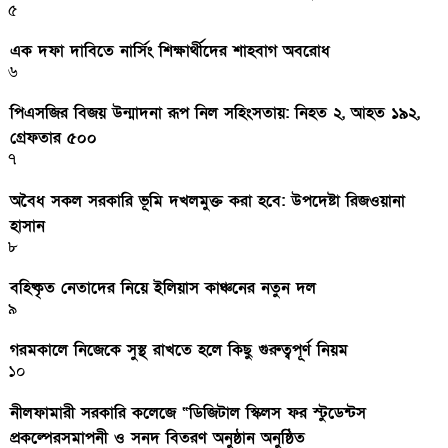
৫
এক দফা দাবিতে নার্সিং শিক্ষার্থীদের শাহবাগ অবরোধ
৬
পিএসজির বিজয় উন্মাদনা রূপ নিল সহিংসতায়: নিহত ২, আহত ১৯২,
গ্রেফতার ৫০০
৭
অবৈধ সকল সরকারি ভূমি দখলমুক্ত করা হবে: উপদেষ্টা রিজওয়ানা
হাসান
৮
বহিষ্কৃত নেতাদের নিয়ে ইলিয়াস কাঞ্চনের নতুন দল
৯
গরমকালে নিজেকে সুস্থ রাখতে হলে কিছু গুরুত্বপূর্ণ নিয়ম
১০
নীলফামারী সরকারি কলেজে “ডিজিটাল স্কিলস ফর স্টুডেন্টস
প্রকল্পেরসমাপনী ও সনদ বিতরণ অনুষ্ঠান অনুষ্ঠিত