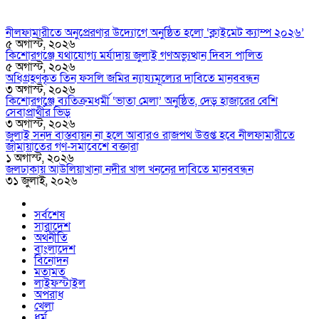
নীলফামারীতে অনুপ্রেরণার উদ্যোগে অনুষ্ঠিত হলো ‘ক্লাইমেট ক্যাম্প ২০২৬’
৫ অগাস্ট, ২০২৬
কিশোরগঞ্জে যথাযোগ্য মর্যাদায় জুলাই গণঅভ্যুত্থান দিবস পালিত
৫ অগাস্ট, ২০২৬
অধিগ্রহণকৃত তিন ফসলি জমির ন্যায্যমূল্যের দাবিতে মানববন্ধন
৩ অগাস্ট, ২০২৬
কিশোরগঞ্জে ব্যতিক্রমধর্মী ‘ভাতা মেলা’ অনুষ্ঠিত, দেড় হাজারের বেশি
সেবাপ্রার্থীর ভিড়
৩ অগাস্ট, ২০২৬
জুলাই সনদ বাস্তবায়ন না হলে আবারও রাজপথ উত্তপ্ত হবে নীলফামারীতে
জামায়াতের গণ-সমাবেশে বক্তারা
১ অগাস্ট, ২০২৬
জলঢাকায় আউলিয়াখানা নদীর খাল খননের দাবিতে মানববন্ধন
৩১ জুলাই, ২০২৬
সর্বশেষ
সারাদেশ
অর্থনীতি
বাংলাদেশ
বিনোদন
মতামত
লাইফস্টাইল
অপরাধ
খেলা
ধর্ম