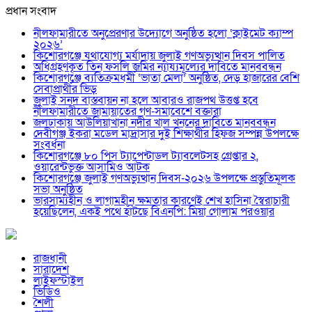
প্রধান সংবাদ
নীলফামারীতে অনুপ্রেরণার উদ্যোগে অনুষ্ঠিত হলো ‘ক্লাইমেট ক্যাম্প
২০২৬’
কিশোরগঞ্জে যথাযোগ্য মর্যাদায় জুলাই গণঅভ্যুত্থান দিবস পালিত
অধিগ্রহণকৃত তিন ফসলি জমির ন্যায্যমূল্যের দাবিতে মানববন্ধন
কিশোরগঞ্জে ব্যতিক্রমধর্মী ‘ভাতা মেলা’ অনুষ্ঠিত, দেড় হাজারের বেশি
সেবাপ্রার্থীর ভিড়
জুলাই সনদ বাস্তবায়ন না হলে আবারও রাজপথ উত্তপ্ত হবে
নীলফামারীতে জামায়াতের গণ-সমাবেশে বক্তারা
জলঢাকায় আউলিয়াখানা নদীর খাল খননের দাবিতে মানববন্ধন
দেবীগঞ্জ ইকরা মডেল মাদ্রাসার দুই শিক্ষার্থীর হিফজ সম্পন্ন উপলক্ষে
সংবর্ধনা
কিশোরগঞ্জে ৮০ পিস ট্যাপেন্টাডল ট্যাবলেটসহ গ্রেপ্তার ২,
ওয়ারেন্টভুক্ত আসামিও আটক
কিশোরগঞ্জে জুলাই গণঅভ্যুত্থান দিবস-২০২৬ উপলক্ষে প্রস্তুতিমূলক
সভা অনুষ্ঠিত
ভারসাম্যহীন ও লাগামহীন ক্ষমতার কারণেই শেখ হাসিনা স্বৈরাচারী
হয়েছিলেন, একই পথে হাঁটছে বিএনপি: মিয়া গোলাম পরওয়ার
রাজধানী
সারাদেশ
লাইফস্টাইল
ভিডিও
শৈলী