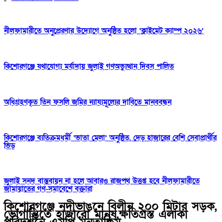
নীলফামারীতে অনুপ্রেরণার উদ্যোগে অনুষ্ঠিত হলো ‘ক্লাইমেট ক্যাম্প ২০২৬’
কিশোরগঞ্জে যথাযোগ্য মর্যাদায় জুলাই গণঅভ্যুত্থান দিবস পালিত
অধিগ্রহণকৃত তিন ফসলি জমির ন্যায্যমূল্যের দাবিতে মানববন্ধন
কিশোরগঞ্জে ব্যতিক্রমধর্মী ‘ভাতা মেলা’ অনুষ্ঠিত, দেড় হাজারের বেশি সেবাপ্রার্থীর
ভিড়
জুলাই সনদ বাস্তবায়ন না হলে আবারও রাজপথ উত্তপ্ত হবে নীলফামারীতে
জামায়াতের গণ-সমাবেশে বক্তারা
কিশোরগঞ্জে নদীভাঙনে বিলীন ২০০ মিটার সড়ক,
ভোগান্তিতে হাজারো মানুষ,ক্ষতিগ্রস্ত এলাকা