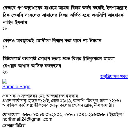
যেভাবে গণ-অভ্যুত্থানের মাধ্যমে আমরা বিজয় অর্জন করেছি, ইনশাআল্লাহ
ঠিক তেমনি সংসদেও আমাদের বিজয় অর্জিত হবে: এনসিপি আহবায়ক
নাহিদ ইসলাম
১৮
কোনও অবস্থাতেই মোদীকে বিশ্বাস করা যাবে না: ইমরান
১৯
মিটফোর্ডে ব্যবসায়ী সোহাগ হত্যা: দ্রুত বিচার ট্রাইব্যুনালে মামলা
নেওয়ার আশ্বাস আসিফ নজরুলের
২০
জনপ্রিয় সব খবর
Sample Page
প্রকাশক ও সম্পাদকঃ মো: আজাহারুল ইসলাম
প্রধান কার্যালয়: হাউস#১২/ই, রোড #১/১১, কালশি, মিরপুর, ঢাকা-১২১৬।
আঞ্চলিক কার্যালয়: উকিলের মোড়, কলেজ স্টেশন রোড, নীলফামারী।
যোগাযোগ +৮৮০ ১৩০৩-৩৯২৬৩১, +৮৮০ ১৩৪১-২৯৬৩৮৮ । ইমেইল :
northmail24@gmail.com
সোশ্যাল মিডিয়া