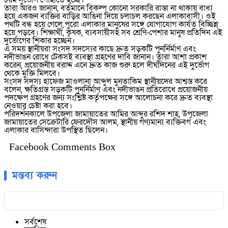
চরম দুর্ভোগ পোহাতে হচ্ছে।
তারা আরও জানান, বর্তমানে বিকল্প কোনো সরকারি রাস্তা না থাকায় বাধ্য
হয়ে একজন ব্যক্তির বাড়ির আঙিনা দিয়ে চলাচল করছেন এলাকাবাসী। ওই
পথটি বন্ধ হয়ে গেলে পুরো এলাকার মানুষের সঙ্গে যোগাযোগ কার্যত বিচ্ছিন্ন
হয়ে পড়বে। শিক্ষার্থী, কৃষক, ব্যবসায়ীসহ সব শ্রেণি-পেশার মানুষ প্রতিদিন এই
দুর্ভোগের শিকার হচ্ছেন।
এ সময় স্থানীয়রা সংসদ সদস্যের কাছে দ্রুত সড়কটি পুনর্নির্মাণ এবং
নদীভাঙন রোধে টেকসই ব্যবস্থা গ্রহণের দাবি জানান। তারা আশা প্রকাশ
করেন, প্রয়োজনীয় বরাদ্দ এনে দ্রুত কাজ শুরু হলে দীর্ঘদিনের এই দুর্ভোগ
থেকে মুক্তি মিলবে।
সংসদ সদস্য হাফেজ মাওলানা আব্দুল মুনতাকিম স্থানীয়দের আশ্বস্ত করে
বলেন, ক্ষতিগ্রস্ত সড়কটি পুনর্নির্মাণ এবং নদীভাঙন প্রতিরোধে প্রয়োজনীয়
পদক্ষেপ গ্রহণের জন্য সংশ্লিষ্ট কর্তৃপক্ষের সঙ্গে আলোচনা করে দ্রুত ব্যবস্থা
নেওয়ার চেষ্টা করা হবে।
পরিদর্শনকালে উপজেলা জামায়াতের আমির আব্দুর রশিদ শাহ, উপজেলা
জামায়াতের সেক্রেটারি ফেরদৌস আলম, স্থানীয় গণ্যমান্য ব্যক্তিবর্গ এবং
এলাকার বাসিন্দারা উপস্থিত ছিলেন।
Facebook Comments Box
মন্তব্য করুন
সর্বশেষ