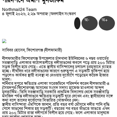
পরিদর্শনে এমপি মুনতাকিম
Northmail24 Team
৪ জুলাই ২০২৬, ২:২৯ অপরাহ্ন
|
অনলাইন সংস্করণ
অ-
অ+
সাব্বির হোসেন, কিশোরগঞ্জ (নীলফামারী)
নীলফামারীর কিশোরগঞ্জ উপজেলার চাঁদখানা ইউনিয়নের ৬ নম্বর ওয়ার্ডের
সরঞ্জাবাড়ি এলাকার কাঠালতলীতে নদীভাঙনের কবলে পড়ে প্রায় ২০০ মিটার
সড়ক বিলীন হয়ে গেছে। এতে স্থানীয় বাসিন্দাদের চলাচল চরমভাবে ব্যাহত
হচ্ছে। দীর্ঘদিন ধরে নদীভাঙনের কারণে গুরুত্বপূর্ণ এ সড়কটি ঝুঁকিপূর্ণ হয়ে
পড়লেও কার্যকর স্থায়ী ব্যবস্থা না নেওয়ায় দুর্ভোগে পড়েছেন কয়েক হাজার
মানুষ।
শনিবার দুপুরে ক্ষতিগ্রস্ত এলাকা সরেজমিনে পরিদর্শন করেন নীলফামারী-৪
(সৈয়দপুর-কিশোরগঞ্জ) আসনের সংসদ সদস্য হাফেজ মাওলানা আব্দুল
মুনতাকিম। তিনি সরঞ্জাবাড়ি সরকারি প্রাথমিক বিদ্যালয় থেকে সরঞ্জাবাড়ি
মসজিদ পর্যন্ত নদীভাঙনে ক্ষতিগ্রস্ত সড়কটি ঘুরে দেখেন এবং স্থানীয়দের সঙ্গে
কথা বলে তাদের দুর্ভোগের বিস্তারিত খোঁজখবর নেন।
স্থানীয় বাসিন্দারা এমপিকে জানান, প্রতি বছর বর্ষা মৌসুমে নদীর পানি বৃদ্ধি
পেলে ভাঙনের শিকার হয় সড়কটি। বছরের পর বছর ভাঙতে ভাঙতে এখন
প্রায় ২০০ মিটার রাস্তা নদীগর্ভে বিলীন হয়ে গেছে। ফলে এলাকার মানুষকে