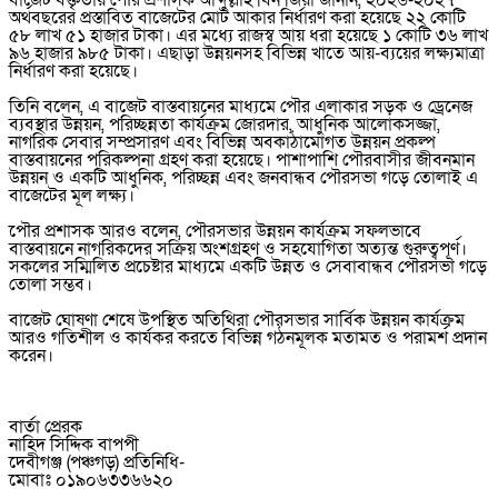
‎বাজেট বক্তৃতায় পৌর প্রশাসক আব্দুল্লাহ বিন জিয়া জানান, ২০২৬-২০২৭
অর্থবছরের প্রস্তাবিত বাজেটের মোট আকার নির্ধারণ করা হয়েছে ২২ কোটি
৫৮ লাখ ৫১ হাজার টাকা। এর মধ্যে রাজস্ব আয় ধরা হয়েছে ১ কোটি ৩৬ লাখ
৯৬ হাজার ৯৮৫ টাকা। এছাড়া উন্নয়নসহ বিভিন্ন খাতে আয়-ব্যয়ের লক্ষ্যমাত্রা
নির্ধারণ করা হয়েছে।
‎তিনি বলেন, এ বাজেট বাস্তবায়নের মাধ্যমে পৌর এলাকার সড়ক ও ড্রেনেজ
ব্যবস্থার উন্নয়ন, পরিচ্ছন্নতা কার্যক্রম জোরদার, আধুনিক আলোকসজ্জা,
নাগরিক সেবার সম্প্রসারণ এবং বিভিন্ন অবকাঠামোগত উন্নয়ন প্রকল্প
বাস্তবায়নের পরিকল্পনা গ্রহণ করা হয়েছে। পাশাপাশি পৌরবাসীর জীবনমান
উন্নয়ন ও একটি আধুনিক, পরিচ্ছন্ন এবং জনবান্ধব পৌরসভা গড়ে তোলাই এ
বাজেটের মূল লক্ষ্য।
‎পৌর প্রশাসক আরও বলেন, পৌরসভার উন্নয়ন কার্যক্রম সফলভাবে
বাস্তবায়নে নাগরিকদের সক্রিয় অংশগ্রহণ ও সহযোগিতা অত্যন্ত গুরুত্বপূর্ণ।
সকলের সম্মিলিত প্রচেষ্টার মাধ্যমে একটি উন্নত ও সেবাবান্ধব পৌরসভা গড়ে
তোলা সম্ভব।
‎বাজেট ঘোষণা শেষে উপস্থিত অতিথিরা পৌরসভার সার্বিক উন্নয়ন কার্যক্রম
আরও গতিশীল ও কার্যকর করতে বিভিন্ন গঠনমূলক মতামত ও পরামর্শ প্রদান
করেন।
‎বার্তা প্রেরক
‎নাহিদ সিদ্দিক বাপপী
‎দেবীগঞ্জ (পঞ্চগড়) প্রতিনিধি-
‎মোবাঃ ০১৯০৬৩৩৬৬২০