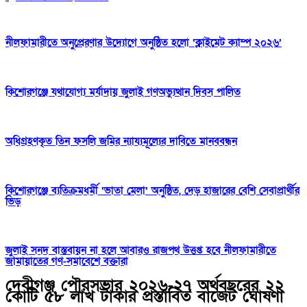
নীলফামারীতে অনুপ্রেরণার উদ্যোগে অনুষ্ঠিত হলো ‘ক্লাইমেট ক্যাম্প ২০২৬’
কিশোরগঞ্জে যথাযোগ্য মর্যাদায় জুলাই গণঅভ্যুত্থান দিবস পালিত
অধিগ্রহণকৃত তিন ফসলি জমির ন্যায্যমূল্যের দাবিতে মানববন্ধন
কিশোরগঞ্জে ব্যতিক্রমধর্মী ‘ভাতা মেলা’ অনুষ্ঠিত, দেড় হাজারের বেশি সেবাপ্রার্থীর
ভিড়
জুলাই সনদ বাস্তবায়ন না হলে আবারও রাজপথ উত্তপ্ত হবে নীলফামারীতে
জামায়াতের গণ-সমাবেশে বক্তারা
দেবীগঞ্জ পৌরসভার ২০২৬-২৭ অর্থবছরের ২২
কোটি ৫৮ লাখ টাকার প্রস্তাবিত বাজেট ঘোষণা