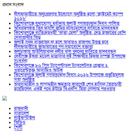
প্রধান সংবাদ
নীলফামারীতে অনুপ্রেরণার উদ্যোগে অনুষ্ঠিত হলো ‘ক্লাইমেট ক্যাম্প
২০২৬’
কিশোরগঞ্জে যথাযোগ্য মর্যাদায় জুলাই গণঅভ্যুত্থান দিবস পালিত
অধিগ্রহণকৃত তিন ফসলি জমির ন্যায্যমূল্যের দাবিতে মানববন্ধন
কিশোরগঞ্জে ব্যতিক্রমধর্মী ‘ভাতা মেলা’ অনুষ্ঠিত, দেড় হাজারের বেশি
সেবাপ্রার্থীর ভিড়
জুলাই সনদ বাস্তবায়ন না হলে আবারও রাজপথ উত্তপ্ত হবে
নীলফামারীতে জামায়াতের গণ-সমাবেশে বক্তারা
জলঢাকায় আউলিয়াখানা নদীর খাল খননের দাবিতে মানববন্ধন
দেবীগঞ্জ ইকরা মডেল মাদ্রাসার দুই শিক্ষার্থীর হিফজ সম্পন্ন উপলক্ষে
সংবর্ধনা
কিশোরগঞ্জে ৮০ পিস ট্যাপেন্টাডল ট্যাবলেটসহ গ্রেপ্তার ২,
ওয়ারেন্টভুক্ত আসামিও আটক
কিশোরগঞ্জে জুলাই গণঅভ্যুত্থান দিবস-২০২৬ উপলক্ষে প্রস্তুতিমূলক
সভা অনুষ্ঠিত
ভারসাম্যহীন ও লাগামহীন ক্ষমতার কারণেই শেখ হাসিনা স্বৈরাচারী
হয়েছিলেন, একই পথে হাঁটছে বিএনপি: মিয়া গোলাম পরওয়ার
রাজধানী
সারাদেশ
লাইফস্টাইল
ভিডিও
শৈলী