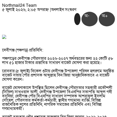
Northmail24 Team
৫ জুলাই ২০২৬, ২:০৫ অপরাহ্ন
|
অনলাইন সংস্করণ
অ-
অ+
‎দেবীগঞ্জ (পঞ্চগড়) প্রতিনিধি:
‎পঞ্চগড়ের দেবীগঞ্জ পৌরসভার ২০২৬-২০২৭ অর্থবছরের জন্য ২২ কোটি ৫৮
লাখ ৫১ হাজার টাকার প্রস্তাবিত সাধারণ বাজেট ঘোষণা করা হয়েছে।
‎রোববার (৫ জুলাই) বিকেল ৩টায় দেবীগঞ্জ উপজেলা পরিষদ হলরুমে অনুষ্ঠিত
বাজেট সভায় পৌর প্রশাসক আব্দুল্লাহ বিন জিয়া আনুষ্ঠানিকভাবে এ বাজেট
ঘোষণা করেন।
‎বাজেট ঘোষণাকালে উপস্থিত ছিলেন দেবীগঞ্জ পৌরসভার সহকারী প্রকৌশলী
(সিভিল) সাখওয়াদ আলী, দেবীগঞ্জ উপজেলা বিএনপির সভাপতি আব্দুল গনী
বসুনিয়া, দেবীগঞ্জ পৌর বিএনপির সাধারণ সম্পাদক আশরাফুল ইসলাম
সোহেল, পৌরসভার কর্মকর্তা-কর্মচারী, স্থানীয় গণ্যমান্য ব্যক্তি, বিভিন্ন
রাজনৈতিক দলের প্রতিনিধি, নাগরিক সমাজের প্রতিনিধি এবং বিভিন্ন
গণমাধ্যমকর্মী।