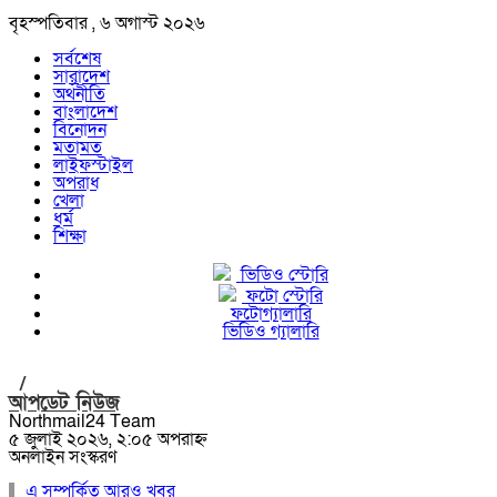
বৃহস্পতিবার , ৬ অগাস্ট ২০২৬
সর্বশেষ
সারাদেশ
অর্থনীতি
বাংলাদেশ
বিনোদন
মতামত
লাইফস্টাইল
অপরাধ
খেলা
ধর্ম
শিক্ষা
ভিডিও স্টোরি
ফটো স্টোরি
ফটোগ্যালারি
ভিডিও গ্যালারি
/
আপডেট নিউজ
Northmail24 Team
৫ জুলাই ২০২৬, ২:০৫ অপরাহ্ন
অনলাইন সংস্করণ
এ সম্পর্কিত আরও খবর