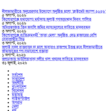
নীলফামারীতে অনুপ্রেরণার উদ্যোগে অনুষ্ঠিত হলো ‘ক্লাইমেট ক্যাম্প ২০২৬’
৫ অগাস্ট, ২০২৬
কিশোরগঞ্জে যথাযোগ্য মর্যাদায় জুলাই গণঅভ্যুত্থান দিবস পালিত
৫ অগাস্ট, ২০২৬
অধিগ্রহণকৃত তিন ফসলি জমির ন্যায্যমূল্যের দাবিতে মানববন্ধন
৩ অগাস্ট, ২০২৬
কিশোরগঞ্জে ব্যতিক্রমধর্মী ‘ভাতা মেলা’ অনুষ্ঠিত, দেড় হাজারের বেশি
সেবাপ্রার্থীর ভিড়
৩ অগাস্ট, ২০২৬
জুলাই সনদ বাস্তবায়ন না হলে আবারও রাজপথ উত্তপ্ত হবে নীলফামারীতে
জামায়াতের গণ-সমাবেশে বক্তারা
১ অগাস্ট, ২০২৬
জলঢাকায় আউলিয়াখানা নদীর খাল খননের দাবিতে মানববন্ধন
৩১ জুলাই, ২০২৬
সর্বশেষ
সারাদেশ
অর্থনীতি
বাংলাদেশ
বিনোদন
মতামত
লাইফস্টাইল
অপরাধ
খেলা
ধর্ম