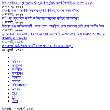
নীলফামারীতে অনুপ্রেরণার উদ্যোগে অনুষ্ঠিত হলো ‘ক্লাইমেট ক্যাম্প ২০২৬’
৫ অগাস্ট, ২০২৬
কিশোরগঞ্জে যথাযোগ্য মর্যাদায় জুলাই গণঅভ্যুত্থান দিবস পালিত
৫ অগাস্ট, ২০২৬
অধিগ্রহণকৃত তিন ফসলি জমির ন্যায্যমূল্যের দাবিতে মানববন্ধন
৩ অগাস্ট, ২০২৬
কিশোরগঞ্জে ব্যতিক্রমধর্মী ‘ভাতা মেলা’ অনুষ্ঠিত, দেড় হাজারের বেশি সেবাপ্রার্থীর ভিড়
৩ অগাস্ট, ২০২৬
জুলাই সনদ বাস্তবায়ন না হলে আবারও রাজপথ উত্তপ্ত হবে নীলফামারীতে জামায়াতের
গণ-সমাবেশে বক্তারা
১ অগাস্ট, ২০২৬
জলঢাকায় আউলিয়াখানা নদীর খাল খননের দাবিতে মানববন্ধন
৩১ জুলাই, ২০২৬
সর্বশেষ
সারাদেশ
অর্থনীতি
বাংলাদেশ
বিনোদন
মতামত
লাইফস্টাইল
অপরাধ
খেলা
ধর্ম
শিক্ষা
শুক্রবার , ৭ অগাস্ট ২০২৬