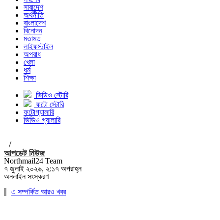
সারাদেশ
অর্থনীতি
বাংলাদেশ
বিনোদন
মতামত
লাইফস্টাইল
অপরাধ
খেলা
ধর্ম
শিক্ষা
ভিডিও স্টোরি
ফটো স্টোরি
ফটোগ্যালারি
ভিডিও গ্যালারি
/
আপডেট নিউজ
Northmail24 Team
৭ জুলাই ২০২৬, ২:১৭ অপরাহ্ন
অনলাইন সংস্করণ
এ সম্পর্কিত আরও খবর