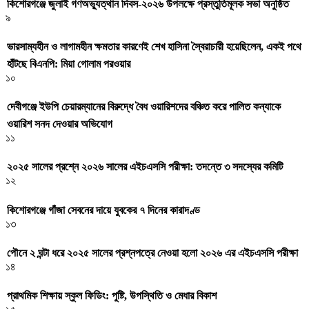
কিশোরগঞ্জে জুলাই গণঅভ্যুত্থান দিবস-২০২৬ উপলক্ষে প্রস্তুতিমূলক সভা অনুষ্ঠিত
৯
ভারসাম্যহীন ও লাগামহীন ক্ষমতার কারণেই শেখ হাসিনা স্বৈরাচারী হয়েছিলেন, একই পথে
হাঁটছে বিএনপি: মিয়া গোলাম পরওয়ার
১০
দেবীগঞ্জে ইউপি চেয়ারম্যানের বিরুদ্ধে বৈধ ওয়ারিশদের বঞ্চিত করে পালিত কন্যাকে
ওয়ারিশ সনদ দেওয়ার অভিযোগ
১১
২০২৫ সালের প্রশ্নে ২০২৬ সালের এইচএসসি পরীক্ষা: তদন্তে ৩ সদস্যের কমিটি
১২
কিশোরগঞ্জে গাঁজা সেবনের দায়ে যুবকের ৭ দিনের কারাদণ্ড
১৩
পৌনে ২ ঘন্টা ধরে ২০২৫ সালের প্রশ্নপত্রে নেওয়া হলো ২০২৬ এর এইচএসসি পরীক্ষা
১৪
প্রাথমিক শিক্ষায় স্কুল ফিডিং: পুষ্টি, উপস্থিতি ও মেধার বিকাশ