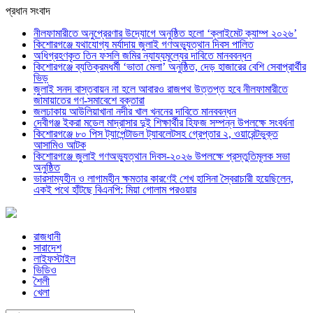
প্রধান সংবাদ
নীলফামারীতে অনুপ্রেরণার উদ্যোগে অনুষ্ঠিত হলো ‘ক্লাইমেট ক্যাম্প ২০২৬’
কিশোরগঞ্জে যথাযোগ্য মর্যাদায় জুলাই গণঅভ্যুত্থান দিবস পালিত
অধিগ্রহণকৃত তিন ফসলি জমির ন্যায্যমূল্যের দাবিতে মানববন্ধন
কিশোরগঞ্জে ব্যতিক্রমধর্মী ‘ভাতা মেলা’ অনুষ্ঠিত, দেড় হাজারের বেশি সেবাপ্রার্থীর
ভিড়
জুলাই সনদ বাস্তবায়ন না হলে আবারও রাজপথ উত্তপ্ত হবে নীলফামারীতে
জামায়াতের গণ-সমাবেশে বক্তারা
জলঢাকায় আউলিয়াখানা নদীর খাল খননের দাবিতে মানববন্ধন
দেবীগঞ্জ ইকরা মডেল মাদ্রাসার দুই শিক্ষার্থীর হিফজ সম্পন্ন উপলক্ষে সংবর্ধনা
কিশোরগঞ্জে ৮০ পিস ট্যাপেন্টাডল ট্যাবলেটসহ গ্রেপ্তার ২, ওয়ারেন্টভুক্ত
আসামিও আটক
কিশোরগঞ্জে জুলাই গণঅভ্যুত্থান দিবস-২০২৬ উপলক্ষে প্রস্তুতিমূলক সভা
অনুষ্ঠিত
ভারসাম্যহীন ও লাগামহীন ক্ষমতার কারণেই শেখ হাসিনা স্বৈরাচারী হয়েছিলেন,
একই পথে হাঁটছে বিএনপি: মিয়া গোলাম পরওয়ার
রাজধানী
সারাদেশ
লাইফস্টাইল
ভিডিও
শৈলী
খেলা