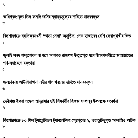
২
অধিগ্রহণকৃত তিন ফসলি জমির ন্যায্যমূল্যের দাবিতে মানববন্ধন
৩
কিশোরগঞ্জে ব্যতিক্রমধর্মী ‘ভাতা মেলা’ অনুষ্ঠিত, দেড় হাজারের বেশি সেবাপ্রার্থীর ভিড়
৪
জুলাই সনদ বাস্তবায়ন না হলে আবারও রাজপথ উত্তপ্ত হবে নীলফামারীতে জামায়াতের
গণ-সমাবেশে বক্তারা
৫
জলঢাকায় আউলিয়াখানা নদীর খাল খননের দাবিতে মানববন্ধন
৬
দেবীগঞ্জ ইকরা মডেল মাদ্রাসার দুই শিক্ষার্থীর হিফজ সম্পন্ন উপলক্ষে সংবর্ধনা
৭
কিশোরগঞ্জে ৮০ পিস ট্যাপেন্টাডল ট্যাবলেটসহ গ্রেপ্তার ২, ওয়ারেন্টভুক্ত আসামিও আটক
৮