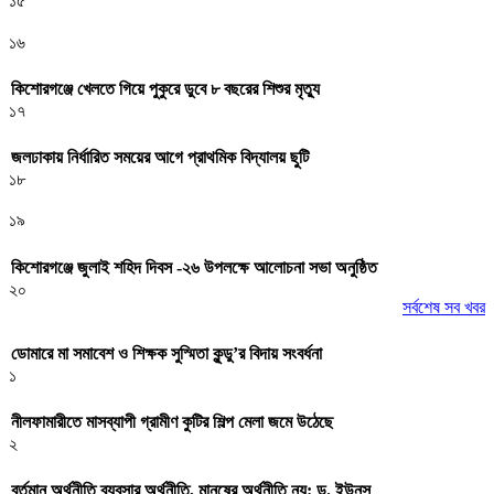
১৫
১৬
কিশোরগঞ্জে খেলতে গিয়ে পুকুরে ডুবে ৮ বছরের শিশুর মৃত্যু
১৭
জলঢাকায় নির্ধারিত সময়ের আগে প্রাথমিক বিদ্যালয় ছুটি
১৮
১৯
কিশোরগঞ্জে জুলাই শহিদ দিবস -২৬ উপলক্ষে আলোচনা সভা অনুষ্ঠিত
২০
সর্বশেষ সব খবর
ডোমারে মা সমাবেশ ও শিক্ষক সুস্মিতা কুন্ডু’র বিদায় সংবর্ধনা
১
নীলফামারীতে মাসব্যাপী গ্রামীণ কুটির শিল্প মেলা জমে উঠেছে
২
বর্তমান অর্থনীতি ব্যবসার অর্থনীতি, মানুষের অর্থনীতি নয়: ড. ইউনূস