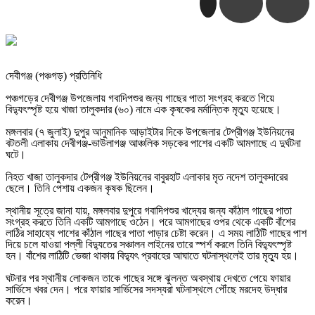
‎দেবীগঞ্জ (পঞ্চগড়) প্রতিনিধি
‎পঞ্চগড়ের দেবীগঞ্জ উপজেলায় গবাদিপশুর জন্য গাছের পাতা সংগ্রহ করতে গিয়ে
বিদ্যুৎস্পৃষ্ট হয়ে খাজা তালুকদার (৬০) নামে এক কৃষকের মর্মান্তিক মৃত্যু হয়েছে।
‎মঙ্গলবার (৭ জুলাই) দুপুর আনুমানিক আড়াইটার দিকে উপজেলার টেপ্রীগঞ্জ ইউনিয়নের
বটতলী এলাকায় দেবীগঞ্জ-ভাউলাগঞ্জ আঞ্চলিক সড়কের পাশের একটি আমগাছে এ দুর্ঘটনা
ঘটে।
‎নিহত খাজা তালুকদার টেপ্রীগঞ্জ ইউনিয়নের বাবুরহাট এলাকার মৃত নদেশ তালুকদারের
ছেলে। তিনি পেশায় একজন কৃষক ছিলেন।
‎স্থানীয় সূত্রে জানা যায়, মঙ্গলবার দুপুরে গবাদিপশুর খাদ্যের জন্য কাঁঠাল গাছের পাতা
সংগ্রহ করতে তিনি একটি আমগাছে ওঠেন। পরে আমগাছের ওপর থেকে একটি বাঁশের
লাঠির সাহায্যে পাশের কাঁঠাল গাছের পাতা পাড়ার চেষ্টা করেন। এ সময় লাঠিটি গাছের পাশ
দিয়ে চলে যাওয়া পল্লী বিদ্যুতের সঞ্চালন লাইনের তারে স্পর্শ করলে তিনি বিদ্যুৎস্পৃষ্ট
হন। বাঁশের লাঠিটি ভেজা থাকায় বিদ্যুৎ প্রবাহের আঘাতে ঘটনাস্থলেই তার মৃত্যু হয়।
‎ঘটনার পর স্থানীয় লোকজন তাকে গাছের সঙ্গে ঝুলন্ত অবস্থায় দেখতে পেয়ে ফায়ার
সার্ভিসে খবর দেন। পরে ফায়ার সার্ভিসের সদস্যরা ঘটনাস্থলে পৌঁছে মরদেহ উদ্ধার
করেন।