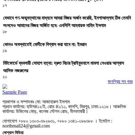
১৭
যেভাবে গণ-অভ্যুত্থানের মাধ্যমে আমরা বিজয় অর্জন করেছি, ইনশাআল্লাহ ঠিক তেমনি
সংসদেও আমাদের বিজয় অর্জিত হবে: এনসিপি আহবায়ক নাহিদ ইসলাম
১৮
কোনও অবস্থাতেই মোদীকে বিশ্বাস করা যাবে না: ইমরান
১৯
মিটফোর্ডে ব্যবসায়ী সোহাগ হত্যা: দ্রুত বিচার ট্রাইব্যুনালে মামলা নেওয়ার আশ্বাস
আসিফ নজরুলের
২০
জনপ্রিয় সব খবর
Sample Page
প্রকাশক ও সম্পাদকঃ মো: আজাহারুল ইসলাম
প্রধান কার্যালয়: হাউস#১২/ই, রোড #১/১১, কালশি, মিরপুর, ঢাকা-১২১৬। আঞ্চলিক
কার্যালয়: উকিলের মোড়, কলেজ স্টেশন রোড, নীলফামারী।
যোগাযোগ +৮৮০ ১৩০৩-৩৯২৬৩১, +৮৮০ ১৩৪১-২৯৬৩৮৮ । ইমেইল :
northmail24@gmail.com
সোশ্যাল মিডিয়া