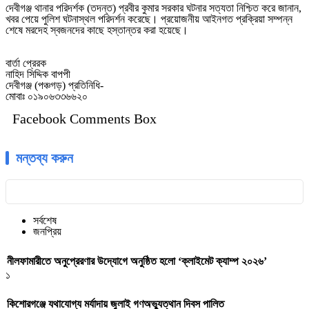
‎দেবীগঞ্জ থানার পরিদর্শক (তদন্ত) প্রবীর কুমার সরকার ঘটনার সত্যতা নিশ্চিত করে জানান,
খবর পেয়ে পুলিশ ঘটনাস্থল পরিদর্শন করেছে। প্রয়োজনীয় আইনগত প্রক্রিয়া সম্পন্ন
শেষে মরদেহ স্বজনদের কাছে হস্তান্তর করা হয়েছে।
‎বার্তা প্রেরক
‎নাহিদ সিদ্দিক বাপপী
‎দেবীগঞ্জ (পঞ্চগড়) প্রতিনিধি-
‎মোবাঃ ০১৯০৬৩৩৬৬২০
Facebook Comments Box
মন্তব্য করুন
সর্বশেষ
জনপ্রিয়
নীলফামারীতে অনুপ্রেরণার উদ্যোগে অনুষ্ঠিত হলো ‘ক্লাইমেট ক্যাম্প ২০২৬’
১
কিশোরগঞ্জে যথাযোগ্য মর্যাদায় জুলাই গণঅভ্যুত্থান দিবস পালিত