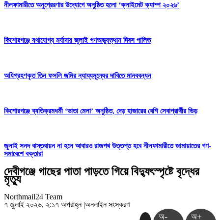
নীলফামারীতে অনুপ্রেরণার উদ্যোগে অনুষ্ঠিত হলো ‘ক্লাইমেট ক্যাম্প ২০২৬’
কিশোরগঞ্জে যথাযোগ্য মর্যাদায় জুলাই গণঅভ্যুত্থান দিবস পালিত
অধিগ্রহণকৃত তিন ফসলি জমির ন্যায্যমূল্যের দাবিতে মানববন্ধন
কিশোরগঞ্জে ব্যতিক্রমধর্মী ‘ভাতা মেলা’ অনুষ্ঠিত, দেড় হাজারের বেশি সেবাপ্রার্থীর ভিড়
জুলাই সনদ বাস্তবায়ন না হলে আবারও রাজপথ উত্তপ্ত হবে নীলফামারীতে জামায়াতের গণ-
সমাবেশে বক্তারা
দেবীগঞ্জে গাছের পাতা পাড়তে গিয়ে বিদ্যুৎস্পৃষ্টে বৃদ্ধের
মৃত্যু
Northmail24 Team
৭ জুলাই ২০২৬, ২:১৭ অপরাহ্ন
|
অনলাইন সংস্করণ
অ-
অ+