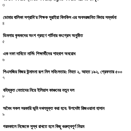
৩
ডোমার বালিকা সপ্রাবি’র শিক্ষক সুরাইয়া বিলকিস এর অবসরজনিত বিদায় সম্বর্ধনা
৪
ডিমলায় কৃষকদের অংশ গ্রহণে পার্টনার কংগ্রেস অনুষ্ঠিত
৫
এক দফা দাবিতে নার্সিং শিক্ষার্থীদের শাহবাগ অবরোধ
৬
পিএসজির বিজয় উন্মাদনা রূপ নিল সহিংসতায়: নিহত ২, আহত ১৯২, গ্রেফতার ৫০০
৭
বহিষ্কৃত নেতাদের নিয়ে ইলিয়াস কাঞ্চনের নতুন দল
৮
অবৈধ সকল সরকারি ভূমি দখলমুক্ত করা হবে: উপদেষ্টা রিজওয়ানা হাসান
৯
গরমকালে নিজেকে সুস্থ রাখতে হলে কিছু গুরুত্বপূর্ণ নিয়ম