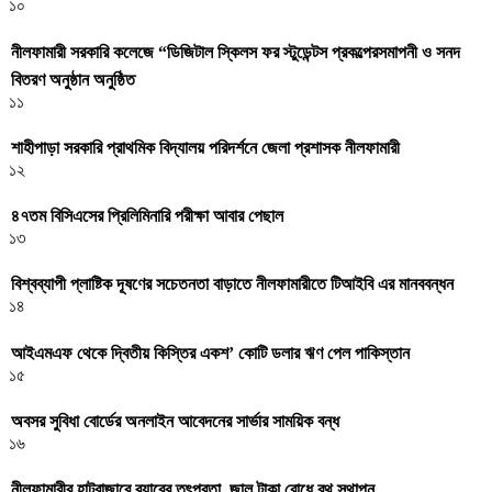
১০
নীলফামারী সরকারি কলেজে “ডিজিটাল স্কিলস ফর স্টুডেন্টস প্রকল্পেরসমাপনী ও সনদ
বিতরণ অনুষ্ঠান অনুষ্ঠিত
১১
শাহীপাড়া সরকারি প্রাথমিক বিদ্যালয় পরিদর্শনে জেলা প্রশাসক নীলফামারী
১২
৪৭তম বিসিএসের প্রিলিমিনারি পরীক্ষা আবার পেছাল
১৩
বিশ্বব্যাপী প্লাষ্টিক দূষণের সচেতনতা বাড়াতে নীলফামারীতে টিআইবি এর মানববন্ধন
১৪
আইএমএফ থেকে দ্বিতীয় কিস্তির একশ’ কোটি ডলার ঋণ পেল পাকিস্তান
১৫
অবসর সুবিধা বোর্ডের অনলাইন আবেদনের সার্ভার সাময়িক বন্ধ
১৬
নীলফামারীর হাটবাজারে র‌্যাবের তৎপরতা, জাল টাকা রোধে বুথ স্থাপন