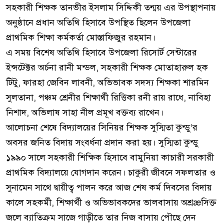
সহকারী শিক্ষক তানভীর ইসলাম সিদ্দিকী তন্ময় এর উপস্থাপনায়
অনুষ্ঠানে প্রধান অতিথি হিসাবে উপস্থিত ছিলেন উপজেলা
প্রাথমিক শিক্ষা কর্মকর্তা মোস্তাফিজুর রহমান।
এ সময় বিশেষ অতিথি হিসাবে উপজেলা রিসোর্ট সেন্টারের
ইন্সটেক্টর অর্চনা রানী মন্ডল, সহকারী শিক্ষক মোতাহারুল হক
টিটু, ফারহা জেবিন লাবনী, অভিভাবক সদস্য শিক্ষকা শারমিন
সুলতানা, পঞ্চম শ্রেনীর শিক্ষার্থী রিত্তিকা রনী রায় রাধে, নাবিহা
নিশাদ, অভিলাষ সাহা নীল প্রমূখ বক্তব্য রাখেন।
আলোচনা শেষে বিদ্যালয়ের সিনিয়র শিক্ষক সুস্মিতা কুন্ডু’র
অবসর জনিত বিদায় সংবর্ধনা প্রদান করা হয়। সুস্মিতা কুন্ডু
১৯৯০ সালে সহকারী শিক্ষিক হিসাবে বামুনিয়া কাচারী সরকারী
প্রাথমিক বিদ্যালয়ে যোগদান করেন। চাকুরী জীবনে সফলতার ও
সুনামেন সাথে দ্বায়ীত্ব পালন করে আজ শেষ কর্ম দিবসের বিদায়
কালে সহকর্মী, শিক্ষার্থী ও অভিভাবকদের ভালবাসায় অশ্রæসিক্ত
জলে ব্যাতিক্রম সাজে গাড়ীতে তার নিজ বাসায় পৌছে দেন