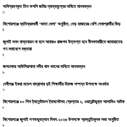
অধিগ্রহণকৃত তিন ফসলি জমির ন্যায্যমূল্যের দাবিতে মানববন্ধন
৩
কিশোরগঞ্জে ব্যতিক্রমধর্মী ‘ভাতা মেলা’ অনুষ্ঠিত, দেড় হাজারের বেশি সেবাপ্রার্থীর ভিড়
৪
জুলাই সনদ বাস্তবায়ন না হলে আবারও রাজপথ উত্তপ্ত হবে নীলফামারীতে জামায়াতের
গণ-সমাবেশে বক্তারা
৫
জলঢাকায় আউলিয়াখানা নদীর খাল খননের দাবিতে মানববন্ধন
৬
দেবীগঞ্জ ইকরা মডেল মাদ্রাসার দুই শিক্ষার্থীর হিফজ সম্পন্ন উপলক্ষে সংবর্ধনা
৭
কিশোরগঞ্জে ৮০ পিস ট্যাপেন্টাডল ট্যাবলেটসহ গ্রেপ্তার ২, ওয়ারেন্টভুক্ত আসামিও আটক
৮
কিশোরগঞ্জে জুলাই গণঅভ্যুত্থান দিবস-২০২৬ উপলক্ষে প্রস্তুতিমূলক সভা অনুষ্ঠিত
৯