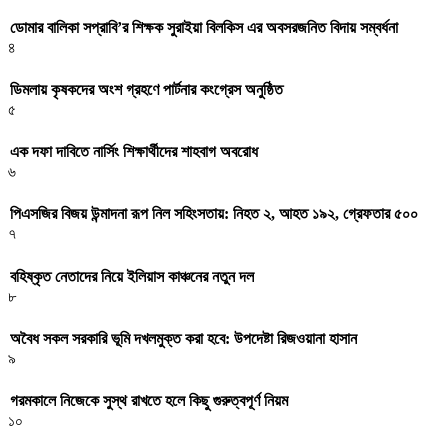
ডোমার বালিকা সপ্রাবি’র শিক্ষক সুরাইয়া বিলকিস এর অবসরজনিত বিদায় সম্বর্ধনা
৪
ডিমলায় কৃষকদের অংশ গ্রহণে পার্টনার কংগ্রেস অনুষ্ঠিত
৫
এক দফা দাবিতে নার্সিং শিক্ষার্থীদের শাহবাগ অবরোধ
৬
পিএসজির বিজয় উন্মাদনা রূপ নিল সহিংসতায়: নিহত ২, আহত ১৯২, গ্রেফতার ৫০০
৭
বহিষ্কৃত নেতাদের নিয়ে ইলিয়াস কাঞ্চনের নতুন দল
৮
অবৈধ সকল সরকারি ভূমি দখলমুক্ত করা হবে: উপদেষ্টা রিজওয়ানা হাসান
৯
গরমকালে নিজেকে সুস্থ রাখতে হলে কিছু গুরুত্বপূর্ণ নিয়ম
১০