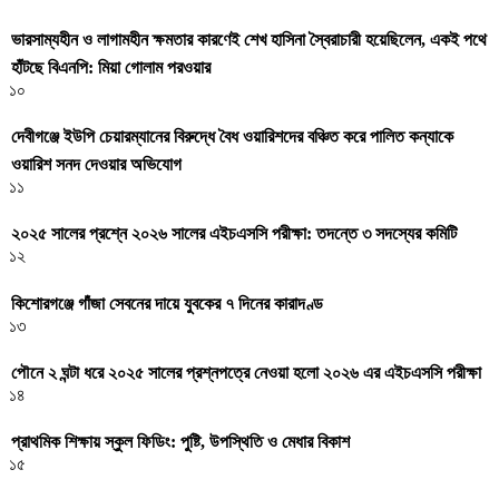
ভারসাম্যহীন ও লাগামহীন ক্ষমতার কারণেই শেখ হাসিনা স্বৈরাচারী হয়েছিলেন, একই পথে
হাঁটছে বিএনপি: মিয়া গোলাম পরওয়ার
১০
দেবীগঞ্জে ইউপি চেয়ারম্যানের বিরুদ্ধে বৈধ ওয়ারিশদের বঞ্চিত করে পালিত কন্যাকে
ওয়ারিশ সনদ দেওয়ার অভিযোগ
১১
২০২৫ সালের প্রশ্নে ২০২৬ সালের এইচএসসি পরীক্ষা: তদন্তে ৩ সদস্যের কমিটি
১২
কিশোরগঞ্জে গাঁজা সেবনের দায়ে যুবকের ৭ দিনের কারাদণ্ড
১৩
পৌনে ২ ঘন্টা ধরে ২০২৫ সালের প্রশ্নপত্রে নেওয়া হলো ২০২৬ এর এইচএসসি পরীক্ষা
১৪
প্রাথমিক শিক্ষায় স্কুল ফিডিং: পুষ্টি, উপস্থিতি ও মেধার বিকাশ
১৫