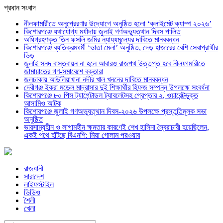
প্রধান সংবাদ
নীলফামারীতে অনুপ্রেরণার উদ্যোগে অনুষ্ঠিত হলো ‘ক্লাইমেট ক্যাম্প ২০২৬’
কিশোরগঞ্জে যথাযোগ্য মর্যাদায় জুলাই গণঅভ্যুত্থান দিবস পালিত
অধিগ্রহণকৃত তিন ফসলি জমির ন্যায্যমূল্যের দাবিতে মানববন্ধন
কিশোরগঞ্জে ব্যতিক্রমধর্মী ‘ভাতা মেলা’ অনুষ্ঠিত, দেড় হাজারের বেশি সেবাপ্রার্থীর
ভিড়
জুলাই সনদ বাস্তবায়ন না হলে আবারও রাজপথ উত্তপ্ত হবে নীলফামারীতে
জামায়াতের গণ-সমাবেশে বক্তারা
জলঢাকায় আউলিয়াখানা নদীর খাল খননের দাবিতে মানববন্ধন
দেবীগঞ্জ ইকরা মডেল মাদ্রাসার দুই শিক্ষার্থীর হিফজ সম্পন্ন উপলক্ষে সংবর্ধনা
কিশোরগঞ্জে ৮০ পিস ট্যাপেন্টাডল ট্যাবলেটসহ গ্রেপ্তার ২, ওয়ারেন্টভুক্ত
আসামিও আটক
কিশোরগঞ্জে জুলাই গণঅভ্যুত্থান দিবস-২০২৬ উপলক্ষে প্রস্তুতিমূলক সভা
অনুষ্ঠিত
ভারসাম্যহীন ও লাগামহীন ক্ষমতার কারণেই শেখ হাসিনা স্বৈরাচারী হয়েছিলেন,
একই পথে হাঁটছে বিএনপি: মিয়া গোলাম পরওয়ার
রাজধানী
সারাদেশ
লাইফস্টাইল
ভিডিও
শৈলী
খেলা