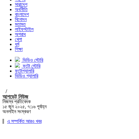
সারাদেশ
অর্থনীতি
বাংলাদেশ
বিনোদন
মতামত
লাইফস্টাইল
অপরাধ
খেলা
ধর্ম
শিক্ষা
ভিডিও স্টোরি
ফটো স্টোরি
ফটোগ্যালারি
ভিডিও গ্যালারি
/
আপডেট নিউজ
নিজস্ব প্রতিবেদক
১৫ জুন ২০২৫, ৭:১৬ পূর্বাহ্ন
অনলাইন সংস্করণ
এ সম্পর্কিত আরও খবর