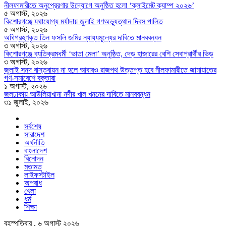
নীলফামারীতে অনুপ্রেরণার উদ্যোগে অনুষ্ঠিত হলো ‘ক্লাইমেট ক্যাম্প ২০২৬’
৫ অগাস্ট, ২০২৬
কিশোরগঞ্জে যথাযোগ্য মর্যাদায় জুলাই গণঅভ্যুত্থান দিবস পালিত
৫ অগাস্ট, ২০২৬
অধিগ্রহণকৃত তিন ফসলি জমির ন্যায্যমূল্যের দাবিতে মানববন্ধন
৩ অগাস্ট, ২০২৬
কিশোরগঞ্জে ব্যতিক্রমধর্মী ‘ভাতা মেলা’ অনুষ্ঠিত, দেড় হাজারের বেশি সেবাপ্রার্থীর ভিড়
৩ অগাস্ট, ২০২৬
জুলাই সনদ বাস্তবায়ন না হলে আবারও রাজপথ উত্তপ্ত হবে নীলফামারীতে জামায়াতের
গণ-সমাবেশে বক্তারা
১ অগাস্ট, ২০২৬
জলঢাকায় আউলিয়াখানা নদীর খাল খননের দাবিতে মানববন্ধন
৩১ জুলাই, ২০২৬
সর্বশেষ
সারাদেশ
অর্থনীতি
বাংলাদেশ
বিনোদন
মতামত
লাইফস্টাইল
অপরাধ
খেলা
ধর্ম
শিক্ষা
বৃহস্পতিবার , ৬ অগাস্ট ২০২৬