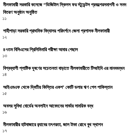
নীলফামারী সরকারি কলেজে “ডিজিটাল স্কিলস ফর স্টুডেন্টস প্রকল্পেরসমাপনী ও সনদ
বিতরণ অনুষ্ঠান অনুষ্ঠিত
১১
শাহীপাড়া সরকারি প্রাথমিক বিদ্যালয় পরিদর্শনে জেলা প্রশাসক নীলফামারী
১২
৪৭তম বিসিএসের প্রিলিমিনারি পরীক্ষা আবার পেছাল
১৩
বিশ্বব্যাপী প্লাষ্টিক দূষণের সচেতনতা বাড়াতে নীলফামারীতে টিআইবি এর মানববন্ধন
১৪
আইএমএফ থেকে দ্বিতীয় কিস্তির একশ’ কোটি ডলার ঋণ পেল পাকিস্তান
১৫
অবসর সুবিধা বোর্ডের অনলাইন আবেদনের সার্ভার সাময়িক বন্ধ
১৬
নীলফামারীর হাটবাজারে র‌্যাবের তৎপরতা, জাল টাকা রোধে বুথ স্থাপন
১৭