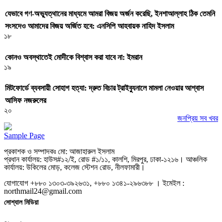
যেভাবে গণ-অভ্যুত্থানের মাধ্যমে আমরা বিজয় অর্জন করেছি, ইনশাআল্লাহ ঠিক তেমনি
সংসদেও আমাদের বিজয় অর্জিত হবে: এনসিপি আহবায়ক নাহিদ ইসলাম
১৮
কোনও অবস্থাতেই মোদীকে বিশ্বাস করা যাবে না: ইমরান
১৯
মিটফোর্ডে ব্যবসায়ী সোহাগ হত্যা: দ্রুত বিচার ট্রাইব্যুনালে মামলা নেওয়ার আশ্বাস
আসিফ নজরুলের
২০
জনপ্রিয় সব খবর
Sample Page
প্রকাশক ও সম্পাদকঃ মো: আজাহারুল ইসলাম
প্রধান কার্যালয়: হাউস#১২/ই, রোড #১/১১, কালশি, মিরপুর, ঢাকা-১২১৬। আঞ্চলিক
কার্যালয়: উকিলের মোড়, কলেজ স্টেশন রোড, নীলফামারী।
যোগাযোগ +৮৮০ ১৩০৩-৩৯২৬৩১, +৮৮০ ১৩৪১-২৯৬৩৮৮ । ইমেইল :
northmail24@gmail.com
সোশ্যাল মিডিয়া