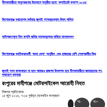
নীলফামারীতে অনুপ্রেরণার উদ্যোগে অনুষ্ঠিত হলো ‘ক্লাইমেট ক্যাম্প ২০২৬’
কিশোরগঞ্জে যথাযোগ্য মর্যাদায় জুলাই গণঅভ্যুত্থান দিবস পালিত
অধিগ্রহণকৃত তিন ফসলি জমির ন্যায্যমূল্যের দাবিতে মানববন্ধন
কিশোরগঞ্জে ব্যতিক্রমধর্মী ‘ভাতা মেলা’ অনুষ্ঠিত, দেড় হাজারের বেশি সেবাপ্রার্থীর ভিড়
জুলাই সনদ বাস্তবায়ন না হলে আবারও রাজপথ উত্তপ্ত হবে নীলফামারীতে জামায়াতের গণ-
সমাবেশে বক্তারা
রংপুরের মাহীগঞ্জে মোটরসাইকেল আরোহী নিহত
নিজস্ব প্রতিবেদক
১৫ জুন ২০২৫, ৭:১৬ পূর্বাহ্ন
|
অনলাইন সংস্করণ
অ-
অ+