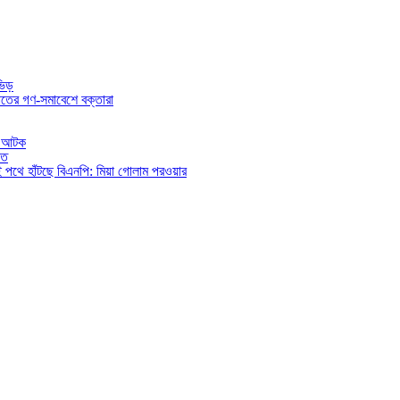
ভিড়
তের গণ-সমাবেশে বক্তারা
িও আটক
িত
ই পথে হাঁটছে বিএনপি: মিয়া গোলাম পরওয়ার