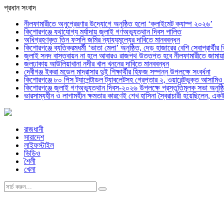
প্রধান সংবাদ
নীলফামারীতে অনুপ্রেরণার উদ্যোগে অনুষ্ঠিত হলো ‘ক্লাইমেট ক্যাম্প ২০২৬’
কিশোরগঞ্জে যথাযোগ্য মর্যাদায় জুলাই গণঅভ্যুত্থান দিবস পালিত
অধিগ্রহণকৃত তিন ফসলি জমির ন্যায্যমূল্যের দাবিতে মানববন্ধন
কিশোরগঞ্জে ব্যতিক্রমধর্মী ‘ভাতা মেলা’ অনুষ্ঠিত, দেড় হাজারের বেশি সেবাপ্রার্থীর 
জুলাই সনদ বাস্তবায়ন না হলে আবারও রাজপথ উত্তপ্ত হবে নীলফামারীতে জামায়া
জলঢাকায় আউলিয়াখানা নদীর খাল খননের দাবিতে মানববন্ধন
দেবীগঞ্জ ইকরা মডেল মাদ্রাসার দুই শিক্ষার্থীর হিফজ সম্পন্ন উপলক্ষে সংবর্ধনা
কিশোরগঞ্জে ৮০ পিস ট্যাপেন্টাডল ট্যাবলেটসহ গ্রেপ্তার ২, ওয়ারেন্টভুক্ত আসাম
কিশোরগঞ্জে জুলাই গণঅভ্যুত্থান দিবস-২০২৬ উপলক্ষে প্রস্তুতিমূলক সভা অনুষ্ঠ
ভারসাম্যহীন ও লাগামহীন ক্ষমতার কারণেই শেখ হাসিনা স্বৈরাচারী হয়েছিলেন, এক
রাজধানী
সারাদেশ
লাইফস্টাইল
ভিডিও
শৈলী
খেলা