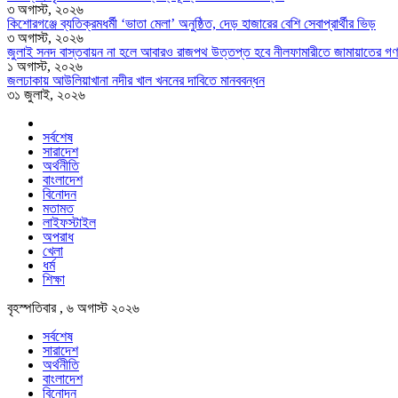
৩ অগাস্ট, ২০২৬
কিশোরগঞ্জে ব্যতিক্রমধর্মী ‘ভাতা মেলা’ অনুষ্ঠিত, দেড় হাজারের বেশি সেবাপ্রার্থীর ভিড়
৩ অগাস্ট, ২০২৬
জুলাই সনদ বাস্তবায়ন না হলে আবারও রাজপথ উত্তপ্ত হবে নীলফামারীতে জামায়াতের গণ
১ অগাস্ট, ২০২৬
জলঢাকায় আউলিয়াখানা নদীর খাল খননের দাবিতে মানববন্ধন
৩১ জুলাই, ২০২৬
সর্বশেষ
সারাদেশ
অর্থনীতি
বাংলাদেশ
বিনোদন
মতামত
লাইফস্টাইল
অপরাধ
খেলা
ধর্ম
শিক্ষা
বৃহস্পতিবার , ৬ অগাস্ট ২০২৬
সর্বশেষ
সারাদেশ
অর্থনীতি
বাংলাদেশ
বিনোদন