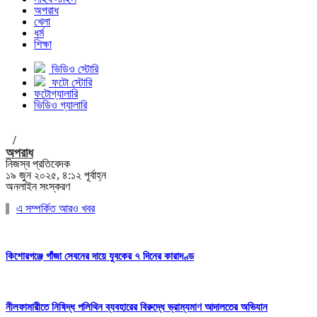
অপরাধ
খেলা
ধর্ম
শিক্ষা
ভিডিও স্টোরি
ফটো স্টোরি
ফটোগ্যালারি
ভিডিও গ্যালারি
/
অপরাধ
নিজস্ব প্রতিবেদক
১৯ জুন ২০২৫, ৪:১২ পূর্বাহ্ন
অনলাইন সংস্করণ
এ সম্পর্কিত আরও খবর
কিশোরগঞ্জে গাঁজা সেবনের দায়ে যুবকের ৭ দিনের কারাদণ্ড
নীলফামারীতে নিষিদ্ধ পলিথিন ব্যবহারের বিরুদ্ধে ভ্রাম্যমাণ আদালতের অভিযান