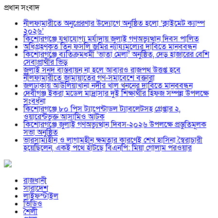
প্রধান সংবাদ
নীলফামারীতে অনুপ্রেরণার উদ্যোগে অনুষ্ঠিত হলো ‘ক্লাইমেট ক্যাম্প
২০২৬’
কিশোরগঞ্জে যথাযোগ্য মর্যাদায় জুলাই গণঅভ্যুত্থান দিবস পালিত
অধিগ্রহণকৃত তিন ফসলি জমির ন্যায্যমূল্যের দাবিতে মানববন্ধন
কিশোরগঞ্জে ব্যতিক্রমধর্মী ‘ভাতা মেলা’ অনুষ্ঠিত, দেড় হাজারের বেশি
সেবাপ্রার্থীর ভিড়
জুলাই সনদ বাস্তবায়ন না হলে আবারও রাজপথ উত্তপ্ত হবে
নীলফামারীতে জামায়াতের গণ-সমাবেশে বক্তারা
জলঢাকায় আউলিয়াখানা নদীর খাল খননের দাবিতে মানববন্ধন
দেবীগঞ্জ ইকরা মডেল মাদ্রাসার দুই শিক্ষার্থীর হিফজ সম্পন্ন উপলক্ষে
সংবর্ধনা
কিশোরগঞ্জে ৮০ পিস ট্যাপেন্টাডল ট্যাবলেটসহ গ্রেপ্তার ২,
ওয়ারেন্টভুক্ত আসামিও আটক
কিশোরগঞ্জে জুলাই গণঅভ্যুত্থান দিবস-২০২৬ উপলক্ষে প্রস্তুতিমূলক
সভা অনুষ্ঠিত
ভারসাম্যহীন ও লাগামহীন ক্ষমতার কারণেই শেখ হাসিনা স্বৈরাচারী
হয়েছিলেন, একই পথে হাঁটছে বিএনপি: মিয়া গোলাম পরওয়ার
রাজধানী
সারাদেশ
লাইফস্টাইল
ভিডিও
শৈলী