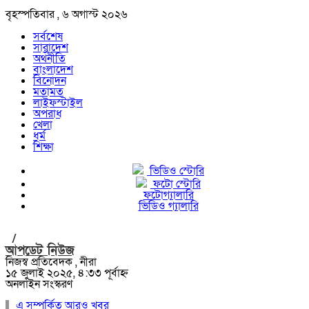
বৃহস্পতিবার , ৬ অগাস্ট ২০২৬
সর্বশেষ
সারাদেশ
অর্থনীতি
বাংলাদেশ
বিনোদন
মতামত
লাইফস্টাইল
অপরাধ
খেলা
ধর্ম
শিক্ষা
ভিডিও স্টোরি
ফটো স্টোরি
ফটোগ্যালারি
ভিডিও গ্যালারি
/
আপডেট নিউজ
নিজস্ব প্রতিবেদক , নীরা
১৫ জুলাই ২০২৫, ৪:৩৩ পূর্বাহ্ন
অনলাইন সংস্করণ
এ সম্পর্কিত আরও খবর