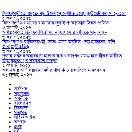
নীলফামারীতে অনুপ্রেরণার উদ্যোগে অনুষ্ঠিত হলো ‘ক্লাইমেট ক্যাম্প ২০২৬’
৫ অগাস্ট, ২০২৬
কিশোরগঞ্জে যথাযোগ্য মর্যাদায় জুলাই গণঅভ্যুত্থান দিবস পালিত
৫ অগাস্ট, ২০২৬
অধিগ্রহণকৃত তিন ফসলি জমির ন্যায্যমূল্যের দাবিতে মানববন্ধন
৩ অগাস্ট, ২০২৬
কিশোরগঞ্জে ব্যতিক্রমধর্মী ‘ভাতা মেলা’ অনুষ্ঠিত, দেড় হাজারের বেশি
সেবাপ্রার্থীর ভিড়
৩ অগাস্ট, ২০২৬
জুলাই সনদ বাস্তবায়ন না হলে আবারও রাজপথ উত্তপ্ত হবে নীলফামারীতে
জামায়াতের গণ-সমাবেশে বক্তারা
১ অগাস্ট, ২০২৬
জলঢাকায় আউলিয়াখানা নদীর খাল খননের দাবিতে মানববন্ধন
৩১ জুলাই, ২০২৬
সর্বশেষ
সারাদেশ
অর্থনীতি
বাংলাদেশ
বিনোদন
মতামত
লাইফস্টাইল
অপরাধ
খেলা
ধর্ম