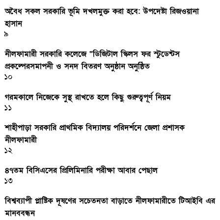
অবৈধ সকল সরকারি ভূমি দখলমুক্ত করা হবে: উপদেষ্টা রিজওয়ানা
হাসান
৯
নীলফামারী সরকারি কলেজে “ডিজিটাল স্কিলস ফর স্টুডেন্টস
প্রকল্পেরসমাপনী ও সনদ বিতরণ অনুষ্ঠান অনুষ্ঠিত
১০
গরমকালে নিজেকে সুস্থ রাখতে হলে কিছু গুরুত্বপূর্ণ নিয়ম
১১
শাহীপাড়া সরকারি প্রাথমিক বিদ্যালয় পরিদর্শনে জেলা প্রশাসক
নীলফামারী
১২
৪৭তম বিসিএসের প্রিলিমিনারি পরীক্ষা আবার পেছাল
১৩
বিশ্বব্যাপী প্লাষ্টিক দূষণের সচেতনতা বাড়াতে নীলফামারীতে টিআইবি এর
মানববন্ধন