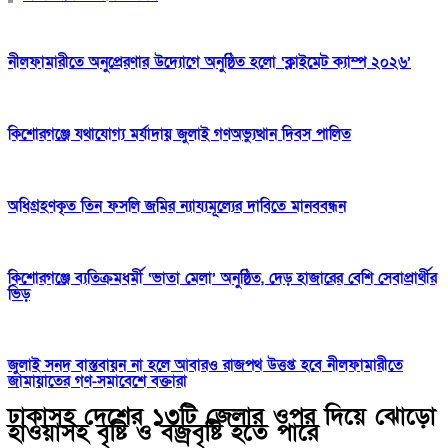
নীলফামারীতে অনুপ্রেরণার উদ্যোগে অনুষ্ঠিত হলো ‘ক্লাইমেট ক্যাম্প ২০২৬’
কিশোরগঞ্জে যথাযোগ্য মর্যাদায় জুলাই গণঅভ্যুত্থান দিবস পালিত
অধিগ্রহণকৃত তিন ফসলি জমির ন্যায্যমূল্যের দাবিতে মানববন্ধন
কিশোরগঞ্জে ব্যতিক্রমধর্মী ‘ভাতা মেলা’ অনুষ্ঠিত, দেড় হাজারের বেশি সেবাপ্রার্থীর
ভিড়
জুলাই সনদ বাস্তবায়ন না হলে আবারও রাজপথ উত্তপ্ত হবে নীলফামারীতে
জামায়াতের গণ-সমাবেশে বক্তারা
ঢাকাসহ দেশের ১৩টি জেলার ওপর দিয়ে ঝোড়ো
হাওয়াসহ বৃষ্টি ও বজ্রবৃষ্টি হতে পারে