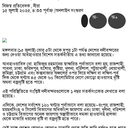
নিজস্ব প্রতিবেদক , নীরা
১৫ জুলাই ২০২৫, ৪:৩৩ পূর্বাহ্ন
|
অনলাইন সংস্করণ
অ-
অ+
মঙ্গলবার (১৫ জুলাই) ভোর ৫টা থেকে দুপুর ১টা পর্যন্ত দেশের নদীবন্দরের
জন্য দেওয়া আবহাওয়ার বিশেষ সতর্কবার্তায় এ তথ্য জানানো হয়েছে।
আবহাওয়াবিদ খো. হাফিজুর রহমানের স্বাক্ষরিত পূর্বাভাসে বলা হয়, রাজশাহী,
পাবনা, ঢাকা, ফরিদপুর, যশোর, কুষ্টিয়া, খুলনা, বরিশাল, পটুয়াখালী, নোয়াখালী,
কুমিল্লা, চট্টগ্রাম এবং কক্সবাজার অঞ্চলের ওপর দিয়ে দক্ষিণ বা দক্ষিণ-পূর্ব
দিক থেকে ঘণ্টায় ৪৫ থেকে ৬০ কিলোমিটার বেগে ঝোড়ো হাওয়াসহ বৃষ্টি
অথবা বজ্রবৃষ্টি হতে পারে।
এই পরিস্থিতিতে সংশ্লিষ্ট নদীবন্দরগুলোকে ১ নম্বর সতর্কসংকেত দেখাতে বলা
হয়েছে।
এদিকে, দেশের সর্বশেষ ১২০ ঘণ্টার পূর্বাভাসে বলা হয়েছে—রংপুর, রাজশাহী,
ময়মনসিংহ ও সিলেট বিভাগের অধিকাংশ জায়গায় এবং ঢাকা, খুলনা, বরিশাল
ও চট্টগ্রাম বিভাগের অনেক জায়গায় অস্থায়ীভাবে দমকা হাওয়াসহ হালকা
থেকে মাঝারি ধরনের বৃষ্টি বা বজ্রবৃষ্টি হতে পারে।