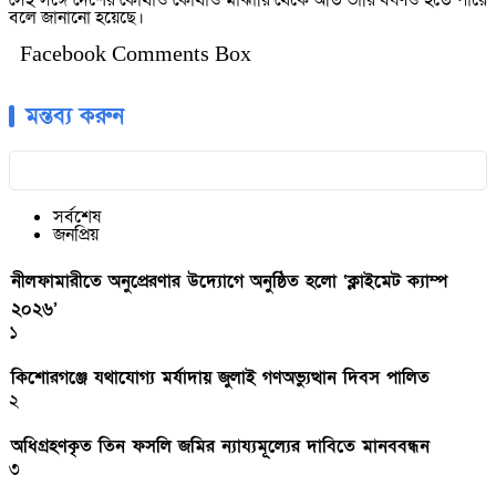
সেই সঙ্গে দেশের কোথাও কোথাও মাঝারি থেকে অতি ভারি বর্ষণও হতে পারে
বলে জানানো হয়েছে।
Facebook Comments Box
মন্তব্য করুন
সর্বশেষ
জনপ্রিয়
নীলফামারীতে অনুপ্রেরণার উদ্যোগে অনুষ্ঠিত হলো ‘ক্লাইমেট ক্যাম্প
২০২৬’
১
কিশোরগঞ্জে যথাযোগ্য মর্যাদায় জুলাই গণঅভ্যুত্থান দিবস পালিত
২
অধিগ্রহণকৃত তিন ফসলি জমির ন্যায্যমূল্যের দাবিতে মানববন্ধন
৩