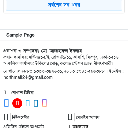
সর্বশেষ সব খবর
৮
কিশোরগঞ্জে ৮০ পিস ট্যাপেন্টাডল ট্যাবলেটসহ গ্রেপ্তার ২,
ওয়ারেন্টভুক্ত আসামিও আটক
৯
কিশোরগঞ্জে জুলাই গণঅভ্যুত্থান দিবস-২০২৬ উপলক্ষে
Sample Page
প্রস্তুতিমূলক সভা অনুষ্ঠিত
প্রকাশক ও সম্পাদকঃ মো: আজাহারুল ইসলাম
প্রধান কার্যালয়: হাউস#১২/ই, রোড #১/১১, কালশি, মিরপুর, ঢাকা-১২১৬।
১০
ভারসাম্যহীন ও লাগামহীন ক্ষমতার কারণেই শেখ হাসিনা
আঞ্চলিক কার্যালয়: উকিলের মোড়, কলেজ স্টেশন রোড, নীলফামারী।
স্বৈরাচারী হয়েছিলেন, একই পথে হাঁটছে বিএনপি: মিয়া
গোলাম পরওয়ার
যোগাযোগ +৮৮০ ১৩০৩-৩৯২৬৩১, +৮৮০ ১৩৪১-২৯৬৩৮৮ । ইমেইল :
northmail24@gmail.com
১১
দেবীগঞ্জে ইউপি চেয়ারম্যানের বিরুদ্ধে বৈধ ওয়ারিশদের
সোশ্যাল মিডিয়া
বঞ্চিত করে পালিত কন্যাকে ওয়ারিশ সনদ দেওয়ার
অভিযোগ
১২
২০২৫ সালের প্রশ্নে ২০২৬ সালের এইচএসসি পরীক্ষা:
নিউজলেটার
মোবাইল অ্যাপস
তদন্তে ৩ সদস্যের কমিটি
প্রতিদিন মেইলে আপডেট
অ্যান্ড্রয়েড