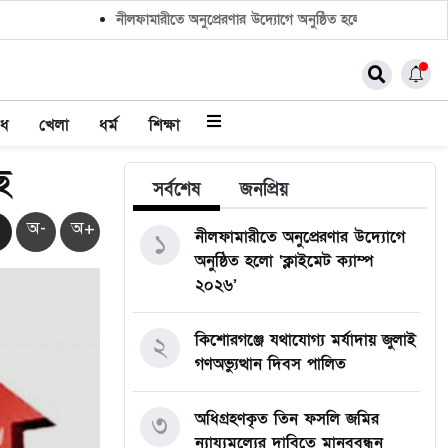
নীলফামারীতে অনুপ্রেরণার উদ্যোগে অনুষ্ঠিত হলো ‘ক্লাইমেট ক্যাম্প ২০
াধ
খেলা
ধর্ম
শিক্ষা
ে
সর্বশেষ
জনপ্রিয়
অ-
অ+
নীলফামারীতে অনুপ্রেরণার উদ্যোগে
১
অনুষ্ঠিত হলো ‘ক্লাইমেট ক্যাম্প
২০২৬’
কিশোরগঞ্জে যথাযোগ্য মর্যাদায় জুলাই
২
গণঅভ্যুত্থান দিবস পালিত
অধিগ্রহণকৃত তিন ফসলি জমির
৩
ন্যায্যমূল্যের দাবিতে মানববন্ধন