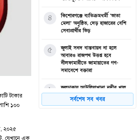
কিশোরগঞ্জে ব্যতিক্রমধর্মী ‘ভাতা
৪
মেলা’ অনুষ্ঠিত, দেড় হাজারের বেশি
সেবাপ্রার্থীর ভিড়
জুলাই সনদ বাস্তবায়ন না হলে
৫
আবারও রাজপথ উত্তপ্ত হবে
নীলফামারীতে জামায়াতের গণ-
সমাবেশে বক্তারা
জলঢাকায় আউলিয়াখানা নদীর খাল
৬
খননের দাবিতে মানববন্ধন
কোটি টাকার
সর্বশেষ সব খবর
পাশি ১০০
দেবীগঞ্জ ইকরা মডেল মাদ্রাসার দুই
৭
শিক্ষার্থীর হিফজ সম্পন্ন উপলক্ষে
সংবর্ধনা
ী, ২০২৫
টি, যেখানে এক