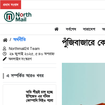
প্রধান সংবাদ
সর্বশেষ
সারাদেশ
অর
/
অর্থনীতি
পুঁজিবাজারে 
Northmail24 Team
২৯ জুলাই ২০২৫, ৫:৪০ অপরাহ্ন
অনলাইন সংস্করণ
এ সম্পর্কিত আরও খবর
অতি শীঘ্রই চালু হচ্ছে
ইপিজেড এর সনিক
কোম্পানি সিইও পলো