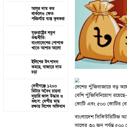
আলুর দাম কম
থাকলেও ক্ষেত
পরিচর্যায় ব্যস্ত কৃষকরা
যুক্তরাষ্ট্রের নতুন
শুল্কনীতি:
বাংলাদেশের পোশাক
খাতে আশার আলো
ইলিশের উৎপাদন
কমছে, বাজারে দাম
চড়া
দেবীগঞ্জে ১২০০
দেশের পুঁজিবাজারে বড় অঙ্
মিটার অবৈধ চায়না
বেশি পুঁজিবিনিয়োগ রয়েছ
দুয়ারি জাল উদ্ধার ও
ধ্বংস: দেশীয় মাছ
কোটি এবং ৫০০ কোটির বেশ
রক্ষায় বিশেষ অভিযান
বাংলাদেশ সিকিউরিটিজ অ্যা
সালের ৩০ জুন পর্যন্ত ৫০