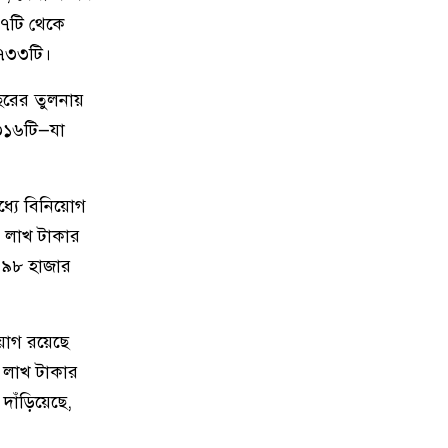
কিশোরগঞ্জে ৮০ পিস ট্যাপেন্টাডল
৮
৭টি থেকে
ট্যাবলেটসহ গ্রেপ্তার ২, ওয়ারেন্টভুক্ত
 ৭৩৩টি।
আসামিও আটক
ছরের তুলনায়
কিশোরগঞ্জে জুলাই গণঅভ্যুত্থান
৯
 ৩১৬টি—যা
দিবস-২০২৬ উপলক্ষে প্রস্তুতিমূলক
সভা অনুষ্ঠিত
ধ্যে বিনিয়োগ
ভারসাম্যহীন ও লাগামহীন ক্ষমতার
১০
 লাখ টাকার
কারণেই শেখ হাসিনা স্বৈরাচারী
 ৯৮ হাজার
হয়েছিলেন, একই পথে হাঁটছে
বিএনপি: মিয়া গোলাম পরওয়ার
িয়োগ রয়েছে
দেবীগঞ্জে ইউপি চেয়ারম্যানের বিরুদ্ধে
১১
বৈধ ওয়ারিশদের বঞ্চিত করে পালিত
 লাখ টাকার
কন্যাকে ওয়ারিশ সনদ দেওয়ার
দাঁড়িয়েছে,
অভিযোগ