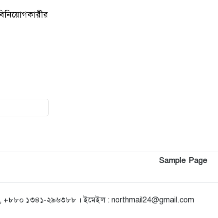
২০২৫ সালের প্রশ্নে ২০২৬ সালের
১২
ি বিনিয়োগকারীর
এইচএসসি পরীক্ষা: তদন্তে ৩
সদস্যের কমিটি
কিশোরগঞ্জে গাঁজা সেবনের দায়ে
১৩
যুবকের ৭ দিনের কারাদণ্ড
পৌনে ২ ঘন্টা ধরে ২০২৫ সালের
১৪
প্রশ্নপত্রে নেওয়া হলো ২০২৬ এর
এইচএসসি পরীক্ষা
প্রাথমিক শিক্ষায় স্কুল ফিডিং: পুষ্টি,
১৫
Sample Page
উপস্থিতি ও মেধার বিকাশ
১৬
 +৮৮০ ১৩৪১-২৯৬৩৮৮ । ইমেইল : northmail24@gmail.com