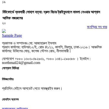
১৯
মিটফোর্ডে ব্যবসায়ী সোহাগ হত্যা: দ্রুত বিচার ট্রাইব্যুনালে মামলা নেওয়ার আশ্বাস
আসিফ নজরুলের
২০
জনপ্রিয় সব খবর
Sample Page
প্রকাশক ও সম্পাদকঃ মো: আজাহারুল ইসলাম
প্রধান কার্যালয়: হাউস#১২/ই, রোড #১/১১, কালশি, মিরপুর, ঢাকা-১২১৬। আঞ্চলিক
কার্যালয়: উকিলের মোড়, কলেজ স্টেশন রোড, নীলফামারী।
যোগাযোগ +৮৮০ ১৩০৩-৩৯২৬৩১, +৮৮০ ১৩৪১-২৯৬৩৮৮ । ইমেইল :
northmail24@gmail.com
সোশ্যাল মিডিয়া
নিউজলেটার
প্রতিদিন মেইলে আপডেট পেতে সাবস্ক্রাইব করুন।
মোবাইল অ্যাপস
অ্যান্ড্রয়েড
আইফোন