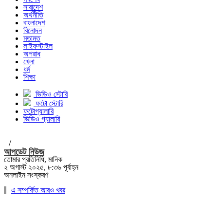
সারাদেশ
অর্থনীতি
বাংলাদেশ
বিনোদন
মতামত
লাইফস্টাইল
অপরাধ
খেলা
ধর্ম
শিক্ষা
ভিডিও স্টোরি
ফটো স্টোরি
ফটোগ্যালারি
ভিডিও গ্যালারি
/
আপডেট নিউজ
তোমার প্রতিনিধি, মানিক
২ অগাস্ট ২০২৫, ৮:৩৬ পূর্বাহ্ন
অনলাইন সংস্করণ
এ সম্পর্কিত আরও খবর