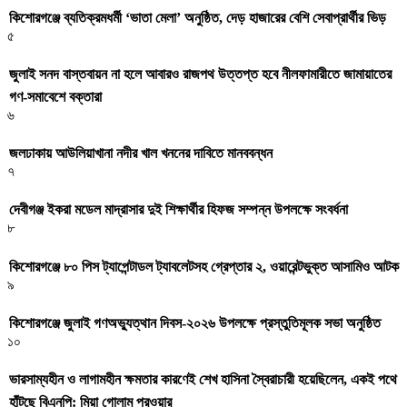
কিশোরগঞ্জে ব্যতিক্রমধর্মী ‘ভাতা মেলা’ অনুষ্ঠিত, দেড় হাজারের বেশি সেবাপ্রার্থীর ভিড়
৫
জুলাই সনদ বাস্তবায়ন না হলে আবারও রাজপথ উত্তপ্ত হবে নীলফামারীতে জামায়াতের
গণ-সমাবেশে বক্তারা
৬
জলঢাকায় আউলিয়াখানা নদীর খাল খননের দাবিতে মানববন্ধন
৭
দেবীগঞ্জ ইকরা মডেল মাদ্রাসার দুই শিক্ষার্থীর হিফজ সম্পন্ন উপলক্ষে সংবর্ধনা
৮
কিশোরগঞ্জে ৮০ পিস ট্যাপেন্টাডল ট্যাবলেটসহ গ্রেপ্তার ২, ওয়ারেন্টভুক্ত আসামিও আটক
৯
কিশোরগঞ্জে জুলাই গণঅভ্যুত্থান দিবস-২০২৬ উপলক্ষে প্রস্তুতিমূলক সভা অনুষ্ঠিত
১০
ভারসাম্যহীন ও লাগামহীন ক্ষমতার কারণেই শেখ হাসিনা স্বৈরাচারী হয়েছিলেন, একই পথে
হাঁটছে বিএনপি: মিয়া গোলাম পরওয়ার