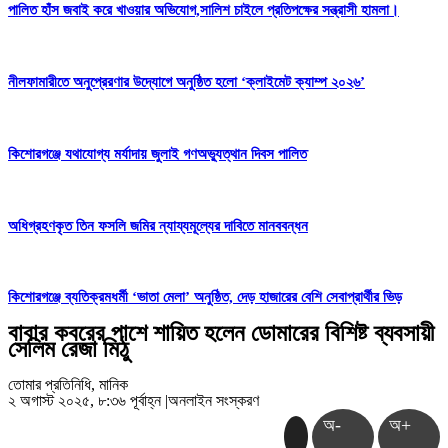
পালিত হাঁস জবাই করে খাওয়ার অভিযোগ,সালিশ চাইলে প্রতিপক্ষের সন্ত্রাসী হামলা।
নীলফামারীতে অনুপ্রেরণার উদ্যোগে অনুষ্ঠিত হলো ‘ক্লাইমেট ক্যাম্প ২০২৬’
কিশোরগঞ্জে যথাযোগ্য মর্যাদায় জুলাই গণঅভ্যুত্থান দিবস পালিত
অধিগ্রহণকৃত তিন ফসলি জমির ন্যায্যমূল্যের দাবিতে মানববন্ধন
কিশোরগঞ্জে ব্যতিক্রমধর্মী ‘ভাতা মেলা’ অনুষ্ঠিত, দেড় হাজারের বেশি সেবাপ্রার্থীর ভিড়
বাবার কবরের পাশে শায়িত হলেন ডোমারের বিশিষ্ট ব্যবসায়ী
সেলিম রেজা মিঠু
তোমার প্রতিনিধি, মানিক
২ অগাস্ট ২০২৫, ৮:৩৬ পূর্বাহ্ন
|
অনলাইন সংস্করণ
অ-
অ+