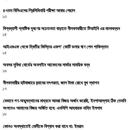
৪৭তম বিসিএসের প্রিলিমিনারি পরীক্ষা আবার পেছাল
১৩
বিশ্বব্যাপী প্লাষ্টিক দূষণের সচেতনতা বাড়াতে নীলফামারীতে টিআইবি এর মানববন্ধন
১৪
আইএমএফ থেকে দ্বিতীয় কিস্তির একশ’ কোটি ডলার ঋণ পেল পাকিস্তান
১৫
অবসর সুবিধা বোর্ডের অনলাইন আবেদনের সার্ভার সাময়িক বন্ধ
১৬
নীলফামারীর হাটবাজারে র‌্যাবের তৎপরতা, জাল টাকা রোধে বুথ স্থাপন
১৭
যেভাবে গণ-অভ্যুত্থানের মাধ্যমে আমরা বিজয় অর্জন করেছি, ইনশাআল্লাহ ঠিক তেমনি
সংসদেও আমাদের বিজয় অর্জিত হবে: এনসিপি আহবায়ক নাহিদ ইসলাম
১৮
কোনও অবস্থাতেই মোদীকে বিশ্বাস করা যাবে না: ইমরান