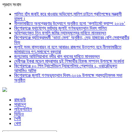
প্রধান সংবাদ
পালিত হাঁস জবাই করে খাওয়ার অভিযোগ,সালিশ চাইলে প্রতিপক্ষের সন্ত্রাসী
হামলা।
নীলফামারীতে অনুপ্রেরণার উদ্যোগে অনুষ্ঠিত হলো ‘ক্লাইমেট ক্যাম্প ২০২৬’
কিশোরগঞ্জে যথাযোগ্য মর্যাদায় জুলাই গণঅভ্যুত্থান দিবস পালিত
অধিগ্রহণকৃত তিন ফসলি জমির ন্যায্যমূল্যের দাবিতে মানববন্ধন
কিশোরগঞ্জে ব্যতিক্রমধর্মী ‘ভাতা মেলা’ অনুষ্ঠিত, দেড় হাজারের বেশি সেবাপ্রার্থীর
ভিড়
জুলাই সনদ বাস্তবায়ন না হলে আবারও রাজপথ উত্তপ্ত হবে নীলফামারীতে
জামায়াতের গণ-সমাবেশে বক্তারা
জলঢাকায় আউলিয়াখানা নদীর খাল খননের দাবিতে মানববন্ধন
দেবীগঞ্জ ইকরা মডেল মাদ্রাসার দুই শিক্ষার্থীর হিফজ সম্পন্ন উপলক্ষে সংবর্ধনা
কিশোরগঞ্জে ৮০ পিস ট্যাপেন্টাডল ট্যাবলেটসহ গ্রেপ্তার ২, ওয়ারেন্টভুক্ত
আসামিও আটক
কিশোরগঞ্জে জুলাই গণঅভ্যুত্থান দিবস-২০২৬ উপলক্ষে প্রস্তুতিমূলক সভা
অনুষ্ঠিত
রাজধানী
সারাদেশ
লাইফস্টাইল
ভিডিও
শৈলী
খেলা