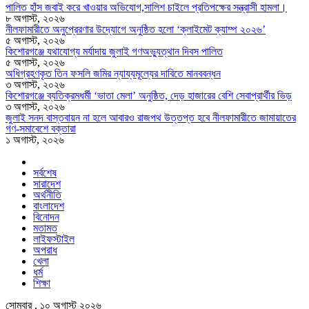
পালিত হাঁস জবাই করে খাওয়ার অভিযোগ,সালিশ চাইলে প্রতিপক্ষের সন্ত্রাসী হামলা।
৮ অগাস্ট, ২০২৬
নীলফামারীতে অনুপ্রেরণার উদ্যোগে অনুষ্ঠিত হলো ‘ক্লাইমেট ক্যাম্প ২০২৬’
৫ অগাস্ট, ২০২৬
কিশোরগঞ্জে যথাযোগ্য মর্যাদায় জুলাই গণঅভ্যুত্থান দিবস পালিত
৫ অগাস্ট, ২০২৬
অধিগ্রহণকৃত তিন ফসলি জমির ন্যায্যমূল্যের দাবিতে মানববন্ধন
৩ অগাস্ট, ২০২৬
কিশোরগঞ্জে ব্যতিক্রমধর্মী ‘ভাতা মেলা’ অনুষ্ঠিত, দেড় হাজারের বেশি সেবাপ্রার্থীর ভিড়
৩ অগাস্ট, ২০২৬
জুলাই সনদ বাস্তবায়ন না হলে আবারও রাজপথ উত্তপ্ত হবে নীলফামারীতে জামায়াতের
গণ-সমাবেশে বক্তারা
১ অগাস্ট, ২০২৬
সর্বশেষ
সারাদেশ
অর্থনীতি
বাংলাদেশ
বিনোদন
মতামত
লাইফস্টাইল
অপরাধ
খেলা
ধর্ম
শিক্ষা
সোমবার , ১০ অগাস্ট ২০২৬