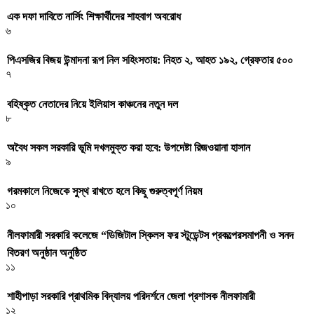
এক দফা দাবিতে নার্সিং শিক্ষার্থীদের শাহবাগ অবরোধ
৬
পিএসজির বিজয় উন্মাদনা রূপ নিল সহিংসতায়: নিহত ২, আহত ১৯২, গ্রেফতার ৫০০
৭
বহিষ্কৃত নেতাদের নিয়ে ইলিয়াস কাঞ্চনের নতুন দল
৮
অবৈধ সকল সরকারি ভূমি দখলমুক্ত করা হবে: উপদেষ্টা রিজওয়ানা হাসান
৯
গরমকালে নিজেকে সুস্থ রাখতে হলে কিছু গুরুত্বপূর্ণ নিয়ম
১০
নীলফামারী সরকারি কলেজে “ডিজিটাল স্কিলস ফর স্টুডেন্টস প্রকল্পেরসমাপনী ও সনদ
বিতরণ অনুষ্ঠান অনুষ্ঠিত
১১
শাহীপাড়া সরকারি প্রাথমিক বিদ্যালয় পরিদর্শনে জেলা প্রশাসক নীলফামারী
১২