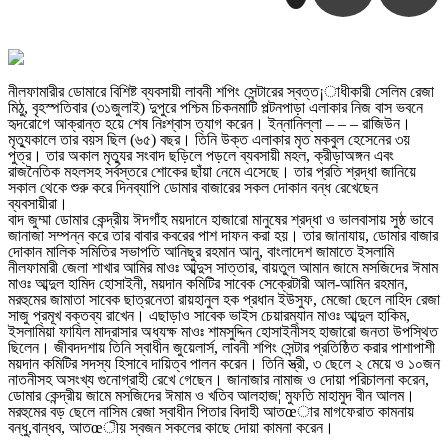
নীলফামারীর ডোমারে বিশিষ্ট ব্যবসায়ী লাবনী শপিং সেন্টারের স্বত্ত¡াধীকারী সেলিম রেজা
মিঠু, বৃহস্পতিবার (৩১জুলাই) দুপুরে পশ্চিম চিকনমাটি পল্টনপাড়া এলাকার নিজ বাস ভবনে
হৃদরোগে আক্রান্ত হয়ে শেষ নিঃশ্বাস ত্যাগ করেন। ইন্নানিল্লা – – – রাজিউন।
মৃত্যুকালে তার বয়স ছিল (৬৫) বছর। তিনি উক্ত এলাকার মৃত মকবুল হেসেনের ৩য়
পুত্র। তার অকাল মৃত্যুর সংবাদ ছড়িলে পড়লে ব্যবসায়ী মহল, ক্রীড়াঅঙ্গন এবং
রাজনৈতিক মহলসহ সর্বস্তরে শোকের ছাঁয়া নেমে এসেছে। তার প্রতি শ্রদ্ধা জানিয়ে
সকাল থেকে শুরু করে দিনব্যাপি ডোমার বাজারের সকল দোকান বন্ধ রেখেছেন
ব্যবসায়ীরা।
বাদ জুম্মা ডোমার কেন্দ্রীয় ঈদগাঁহ ময়দানে হাজারো মানুষের শ্রদ্ধা ও ভালবাসায় সুষ্ঠ ভাবে
জানাজা সম্পন্ন করে তার বাবার কবরের পাশ দাফন করা হয়। তার জানাযায়, ডোমার বাজার
দোকান মালিক সমিতির সভাপতি আনিছুর রহমান আনু, বাংলাদেশ জামাতে ইসলামি
নীলফামারী জেলা শাখার আমির মাওঃ আব্দুস সাত্তার, বায়তুল আমান জামে মসজিদের ঈমাম
মাওঃ আব্দুল হামিদ হোসাইনী, ময়দান কমিটির সাবেক সেক্রেটারী আল-আমিন রহমান,
মরহুমের জামাতা সাবেক ছাত্রনেতা রায়হানুল হক প্রধান ইউসুফ, মেজো ছেলে নাহিদ রেজা
সাজু প্রমূখ বক্তব্য রাখেন। এছাড়াও সাবেক ভাইস চেয়ারম্যান মাওঃ আব্দুল হাকিম,
ইসলামিয়া ফাযিল মাদ্রাসার অধ্যক্ষ মাওঃ শামসুদ্দিন হোসাইনীসহ হাজারো জনতা উপস্থিত
ছিলেন। জীবদদশায় তিনি স্বাধীন জুয়েলার্স, লাবনী শপিং সেন্টার প্রতিষ্ঠিত করার পাশাপাশী
ময়দান কমিটির সদস্য হিসাবে দায়িত্ব পালন করেন। তিনি স্ত্রী, ৩ ছেলে ২ মেয়ে ও ১০জন
নাতনীসহ অসংখ্য গুনোগ্রাহী রেখে গেছেন। জানাজার নামাজ ও দোয়া পরিচালনা করেন,
ডোমার কেন্দ্রীয় জামে মসজিদের ঈমাম ও খতিব আলহাজ¦ মুফতি মাহামুদ বীন আলম।
মরহুমের বড় ছেলে নাসিম রেজা স্বাধীন পিতার বিদাহী আতœার মাগফেরাত কামনায়
বন্ধু,বান্ধব, আতœীয় স্বজন সকলের কাছে দোয়া কামনা করেন।