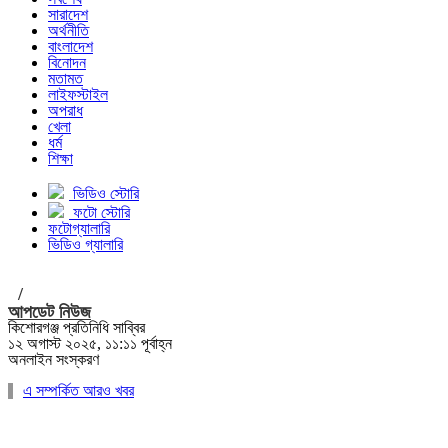
সারাদেশ
অর্থনীতি
বাংলাদেশ
বিনোদন
মতামত
লাইফস্টাইল
অপরাধ
খেলা
ধর্ম
শিক্ষা
ভিডিও স্টোরি
ফটো স্টোরি
ফটোগ্যালারি
ভিডিও গ্যালারি
/
আপডেট নিউজ
কিশোরগঞ্জ প্রতিনিধি সাব্বির
১২ অগাস্ট ২০২৫, ১১:১১ পূর্বাহ্ন
অনলাইন সংস্করণ
এ সম্পর্কিত আরও খবর