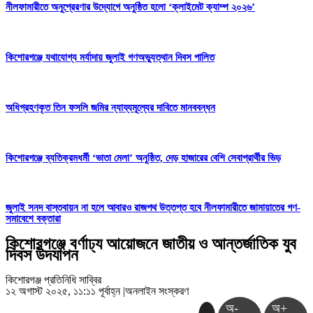
নীলফামারীতে অনুপ্রেরণার উদ্যোগে অনুষ্ঠিত হলো ‘ক্লাইমেট ক্যাম্প ২০২৬’
কিশোরগঞ্জে যথাযোগ্য মর্যাদায় জুলাই গণঅভ্যুত্থান দিবস পালিত
অধিগ্রহণকৃত তিন ফসলি জমির ন্যায্যমূল্যের দাবিতে মানববন্ধন
কিশোরগঞ্জে ব্যতিক্রমধর্মী ‘ভাতা মেলা’ অনুষ্ঠিত, দেড় হাজারের বেশি সেবাপ্রার্থীর ভিড়
জুলাই সনদ বাস্তবায়ন না হলে আবারও রাজপথ উত্তপ্ত হবে নীলফামারীতে জামায়াতের গণ-
সমাবেশে বক্তারা
কিশোরগঞ্জে বর্ণাঢ্য আয়োজনে জাতীয় ও আন্তর্জাতিক যুব
দিবস উদযাপন
কিশোরগঞ্জ প্রতিনিধি সাব্বির
১২ অগাস্ট ২০২৫, ১১:১১ পূর্বাহ্ন
|
অনলাইন সংস্করণ
অ-
অ+