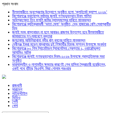
প্রধান সংবাদ
নীলফামারীতে অনুপ্রেরণার উদ্যোগে অনুষ্ঠিত হলো ‘ক্লাইমেট ক্যাম্প ২০২৬’
কিশোরগঞ্জে যথাযোগ্য মর্যাদায় জুলাই গণঅভ্যুত্থান দিবস পালিত
অধিগ্রহণকৃত তিন ফসলি জমির ন্যায্যমূল্যের দাবিতে মানববন্ধন
কিশোরগঞ্জে ব্যতিক্রমধর্মী ‘ভাতা মেলা’ অনুষ্ঠিত, দেড় হাজারের বেশি সেবাপ্রার্থীর
ভিড়
জুলাই সনদ বাস্তবায়ন না হলে আবারও রাজপথ উত্তপ্ত হবে নীলফামারীতে
জামায়াতের গণ-সমাবেশে বক্তারা
জলঢাকায় আউলিয়াখানা নদীর খাল খননের দাবিতে মানববন্ধন
দেবীগঞ্জ ইকরা মডেল মাদ্রাসার দুই শিক্ষার্থীর হিফজ সম্পন্ন উপলক্ষে সংবর্ধনা
কিশোরগঞ্জে ৮০ পিস ট্যাপেন্টাডল ট্যাবলেটসহ গ্রেপ্তার ২, ওয়ারেন্টভুক্ত
আসামিও আটক
কিশোরগঞ্জে জুলাই গণঅভ্যুত্থান দিবস-২০২৬ উপলক্ষে প্রস্তুতিমূলক সভা
অনুষ্ঠিত
ভারসাম্যহীন ও লাগামহীন ক্ষমতার কারণেই শেখ হাসিনা স্বৈরাচারী হয়েছিলেন,
একই পথে হাঁটছে বিএনপি: মিয়া গোলাম পরওয়ার
রাজধানী
সারাদেশ
লাইফস্টাইল
ভিডিও
শৈলী
খেলা