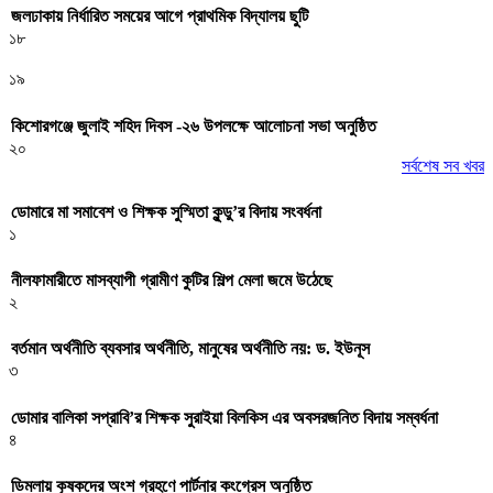
জলঢাকায় নির্ধারিত সময়ের আগে প্রাথমিক বিদ্যালয় ছুটি
১৮
১৯
কিশোরগঞ্জে জুলাই শহিদ দিবস -২৬ উপলক্ষে আলোচনা সভা অনুষ্ঠিত
২০
সর্বশেষ সব খবর
ডোমারে মা সমাবেশ ও শিক্ষক সুস্মিতা কুন্ডু’র বিদায় সংবর্ধনা
১
নীলফামারীতে মাসব্যাপী গ্রামীণ কুটির শিল্প মেলা জমে উঠেছে
২
বর্তমান অর্থনীতি ব্যবসার অর্থনীতি, মানুষের অর্থনীতি নয়: ড. ইউনূস
৩
ডোমার বালিকা সপ্রাবি’র শিক্ষক সুরাইয়া বিলকিস এর অবসরজনিত বিদায় সম্বর্ধনা
৪
ডিমলায় কৃষকদের অংশ গ্রহণে পার্টনার কংগ্রেস অনুষ্ঠিত