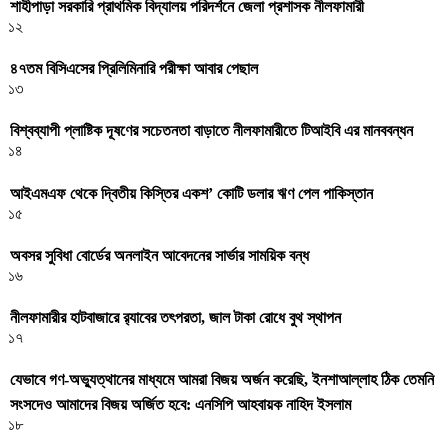
শাহীপাড়া সরকারি প্রাথমিক বিদ্যালয় পরিদর্শনে জেলা প্রশাসক নীলফামারী
১২
৪৭তম বিসিএসের প্রিলিমিনারি পরীক্ষা আবার পেছাল
১৩
বিশ্বব্যাপী প্লাষ্টিক দূষণের সচেতনতা বাড়াতে নীলফামারীতে টিআইবি এর মানববন্ধন
১৪
আইএমএফ থেকে দ্বিতীয় কিস্তির একশ’ কোটি ডলার ঋণ পেল পাকিস্তান
১৫
অবসর সুবিধা বোর্ডের অনলাইন আবেদনের সার্ভার সাময়িক বন্ধ
১৬
নীলফামারীর হাটবাজারে র‌্যাবের তৎপরতা, জাল টাকা রোধে বুথ স্থাপন
১৭
যেভাবে গণ-অভ্যুত্থানের মাধ্যমে আমরা বিজয় অর্জন করেছি, ইনশাআল্লাহ ঠিক তেমনি
সংসদেও আমাদের বিজয় অর্জিত হবে: এনসিপি আহবায়ক নাহিদ ইসলাম
১৮