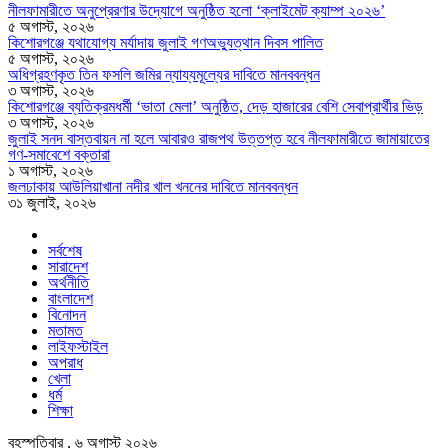
নীলফামারীতে অনুপ্রেরণার উদ্যোগে অনুষ্ঠিত হলো ‘ক্লাইমেট ক্যাম্প ২০২৬’
৫ অগাস্ট, ২০২৬
কিশোরগঞ্জে যথাযোগ্য মর্যাদায় জুলাই গণঅভ্যুত্থান দিবস পালিত
৫ অগাস্ট, ২০২৬
অধিগ্রহণকৃত তিন ফসলি জমির ন্যায্যমূল্যের দাবিতে মানববন্ধন
৩ অগাস্ট, ২০২৬
কিশোরগঞ্জে ব্যতিক্রমধর্মী ‘ভাতা মেলা’ অনুষ্ঠিত, দেড় হাজারের বেশি সেবাপ্রার্থীর ভিড়
৩ অগাস্ট, ২০২৬
জুলাই সনদ বাস্তবায়ন না হলে আবারও রাজপথ উত্তপ্ত হবে নীলফামারীতে জামায়াতের
গণ-সমাবেশে বক্তারা
১ অগাস্ট, ২০২৬
জলঢাকায় আউলিয়াখানা নদীর খাল খননের দাবিতে মানববন্ধন
৩১ জুলাই, ২০২৬
সর্বশেষ
সারাদেশ
অর্থনীতি
বাংলাদেশ
বিনোদন
মতামত
লাইফস্টাইল
অপরাধ
খেলা
ধর্ম
শিক্ষা
বৃহস্পতিবার , ৬ অগাস্ট ২০২৬