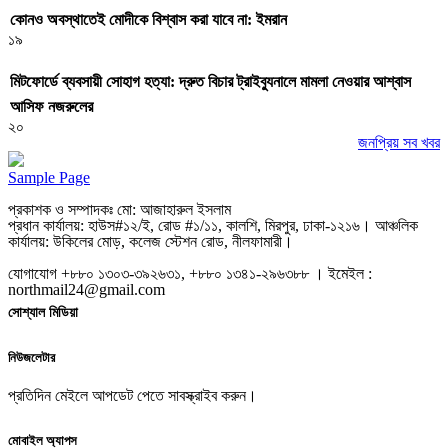
কোনও অবস্থাতেই মোদীকে বিশ্বাস করা যাবে না: ইমরান
১৯
মিটফোর্ডে ব্যবসায়ী সোহাগ হত্যা: দ্রুত বিচার ট্রাইব্যুনালে মামলা নেওয়ার আশ্বাস
আসিফ নজরুলের
২০
জনপ্রিয় সব খবর
Sample Page
প্রকাশক ও সম্পাদকঃ মো: আজাহারুল ইসলাম
প্রধান কার্যালয়: হাউস#১২/ই, রোড #১/১১, কালশি, মিরপুর, ঢাকা-১২১৬। আঞ্চলিক
কার্যালয়: উকিলের মোড়, কলেজ স্টেশন রোড, নীলফামারী।
যোগাযোগ +৮৮০ ১৩০৩-৩৯২৬৩১, +৮৮০ ১৩৪১-২৯৬৩৮৮ । ইমেইল :
northmail24@gmail.com
সোশ্যাল মিডিয়া
নিউজলেটার
প্রতিদিন মেইলে আপডেট পেতে সাবস্ক্রাইব করুন।
মোবাইল অ্যাপস