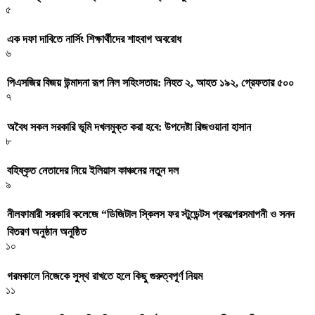
৫
এক দফা দাবিতে নার্সিং শিক্ষার্থীদের শাহবাগ অবরোধ
৬
পিএসজির বিজয় উন্মাদনা রূপ নিল সহিংসতায়: নিহত ২, আহত ১৯২, গ্রেফতার ৫০০
৭
অবৈধ সকল সরকারি ভূমি দখলমুক্ত করা হবে: উপদেষ্টা রিজওয়ানা হাসান
৮
বহিষ্কৃত নেতাদের নিয়ে ইলিয়াস কাঞ্চনের নতুন দল
৯
নীলফামারী সরকারি কলেজে “ডিজিটাল স্কিলস ফর স্টুডেন্টস প্রকল্পেরসমাপনী ও সনদ
বিতরণ অনুষ্ঠান অনুষ্ঠিত
১০
গরমকালে নিজেকে সুস্থ রাখতে হলে কিছু গুরুত্বপূর্ণ নিয়ম
১১