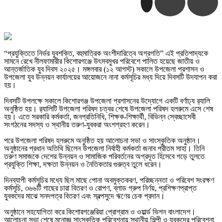
“প্রযুক্তিতে নির্ভর যুবশক্তি, বহুমাত্রিক অংশীদারিত্বে অগ্রগতি” এই প্রতিপাদ্যকে
সামনে রেখে নীলফামারীর কিশোরগঞ্জে উৎসবমুখর পরিবেশে পালিত হয়েছে জাতীয় ও
আন্তর্জাতিক যুব দিবস ২০২৫। মঙ্গলবার (১২ আগস্ট) সকালে উপজেলা প্রশাসন ও
উপজেলা যুব উন্নয়ন কার্যালয়ের আয়োজনে নানা কর্মসূচির মধ্য দিয়ে দিবসটি উদযাপন করা
হয়।
দিবসটি উপলক্ষে সকালে কিশোরগঞ্জ উপজেলা প্রশাসনের উদ্যোগে একটি বর্ণাঢ্য র‍্যালি
অনুষ্ঠিত হয়। র‍্যালিটি উপজেলা পরিষদ চত্বর শেষে উপজেলা পরিষদ হলরুমে এসে শেষ
হয়। এতে সরকারি কর্মকর্তা, জনপ্রতিনিধি, শিক্ষক-শিক্ষার্থী, বিভিন্ন স্বেচ্ছাসেবী
সংগঠনের সদস্য ও স্থানীয় তরুণ-যুবকরা অংশগ্রহণ করেন।
পরে উপজেলা পরিষদ হলরুমে অনুষ্ঠিত হয় আলোচনা সভা ও সাংস্কৃতিক অনুষ্ঠান।
অনুষ্ঠানের প্রধান অতিথি ছিলেন উপজেলা নির্বাহী কর্মকর্তা জনাব প্রীতম সাহা। তিনি
তরুণ সমাজকে দেশের উন্নয়ন ও সামাজিক পরিবর্তনের অগ্রদূত হিসেবে গড়ে তুলতে
প্রযুক্তি শিক্ষা, দক্ষতা উন্নয়ন ও নৈতিকতার গুরুত্ব তুলে ধরেন।
দিনব্যাপী কর্মসূচির মধ্যে ছিল মাছে পোনা অবমুক্তকরণ, পরিচ্ছন্নতা ও পরিবেশ সংরক্ষণ
কর্মসূচি, ৩৬৬টি গাছের চারা বিতরণ ও রোপণ, ব্লাড গ্রুপ নির্ণয়, প্রশিক্ষণপ্রাপ্ত
যুবকদের মাঝে সনদপত্র বিতরণ এবং স্বল্পসুদে ঋণের চেক প্রদান।
অনুষ্ঠানে সহযোগিতা করে কিশোরগঞ্জেরিয়া প্রোগ্রাম ও ওয়ার্ল্ড ভিশন বাংলাদেশ।
আলোচনা সভা শেষে মনোজ্ঞ সাংস্কৃতিক পরিবেশনায় স্থানীয় শিল্পী ও যুবকদের পরিবেশনা