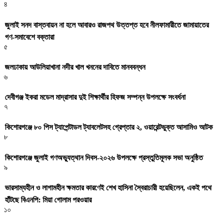
৪
জুলাই সনদ বাস্তবায়ন না হলে আবারও রাজপথ উত্তপ্ত হবে নীলফামারীতে জামায়াতের
গণ-সমাবেশে বক্তারা
৫
জলঢাকায় আউলিয়াখানা নদীর খাল খননের দাবিতে মানববন্ধন
৬
দেবীগঞ্জ ইকরা মডেল মাদ্রাসার দুই শিক্ষার্থীর হিফজ সম্পন্ন উপলক্ষে সংবর্ধনা
৭
কিশোরগঞ্জে ৮০ পিস ট্যাপেন্টাডল ট্যাবলেটসহ গ্রেপ্তার ২, ওয়ারেন্টভুক্ত আসামিও আটক
৮
কিশোরগঞ্জে জুলাই গণঅভ্যুত্থান দিবস-২০২৬ উপলক্ষে প্রস্তুতিমূলক সভা অনুষ্ঠিত
৯
ভারসাম্যহীন ও লাগামহীন ক্ষমতার কারণেই শেখ হাসিনা স্বৈরাচারী হয়েছিলেন, একই পথে
হাঁটছে বিএনপি: মিয়া গোলাম পরওয়ার
১০