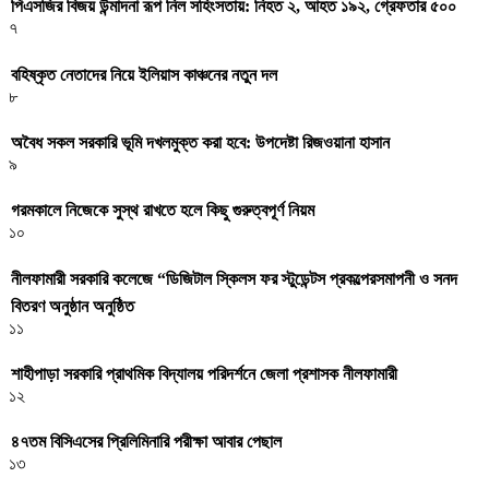
পিএসজির বিজয় উন্মাদনা রূপ নিল সহিংসতায়: নিহত ২, আহত ১৯২, গ্রেফতার ৫০০
৭
বহিষ্কৃত নেতাদের নিয়ে ইলিয়াস কাঞ্চনের নতুন দল
৮
অবৈধ সকল সরকারি ভূমি দখলমুক্ত করা হবে: উপদেষ্টা রিজওয়ানা হাসান
৯
গরমকালে নিজেকে সুস্থ রাখতে হলে কিছু গুরুত্বপূর্ণ নিয়ম
১০
নীলফামারী সরকারি কলেজে “ডিজিটাল স্কিলস ফর স্টুডেন্টস প্রকল্পেরসমাপনী ও সনদ
বিতরণ অনুষ্ঠান অনুষ্ঠিত
১১
শাহীপাড়া সরকারি প্রাথমিক বিদ্যালয় পরিদর্শনে জেলা প্রশাসক নীলফামারী
১২
৪৭তম বিসিএসের প্রিলিমিনারি পরীক্ষা আবার পেছাল
১৩