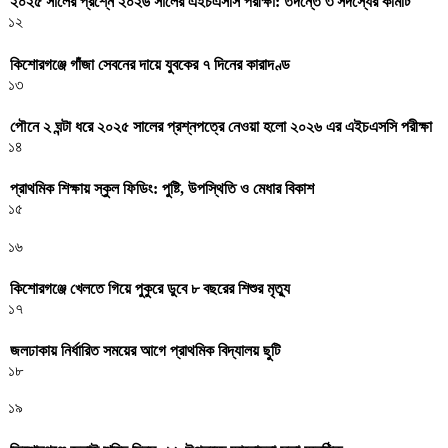
২০২৫ সালের প্রশ্নে ২০২৬ সালের এইচএসসি পরীক্ষা: তদন্তে ৩ সদস্যের কমিটি
১২
কিশোরগঞ্জে গাঁজা সেবনের দায়ে যুবকের ৭ দিনের কারাদণ্ড
১৩
পৌনে ২ ঘন্টা ধরে ২০২৫ সালের প্রশ্নপত্রে নেওয়া হলো ২০২৬ এর এইচএসসি পরীক্ষা
১৪
প্রাথমিক শিক্ষায় স্কুল ফিডিং: পুষ্টি, উপস্থিতি ও মেধার বিকাশ
১৫
১৬
কিশোরগঞ্জে খেলতে গিয়ে পুকুরে ডুবে ৮ বছরের শিশুর মৃত্যু
১৭
জলঢাকায় নির্ধারিত সময়ের আগে প্রাথমিক বিদ্যালয় ছুটি
১৮
১৯