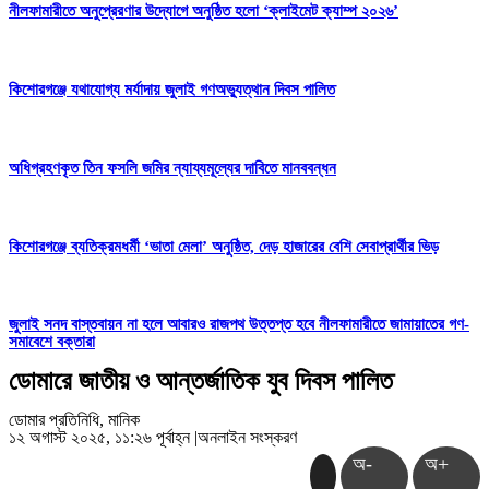
নীলফামারীতে অনুপ্রেরণার উদ্যোগে অনুষ্ঠিত হলো ‘ক্লাইমেট ক্যাম্প ২০২৬’
কিশোরগঞ্জে যথাযোগ্য মর্যাদায় জুলাই গণঅভ্যুত্থান দিবস পালিত
অধিগ্রহণকৃত তিন ফসলি জমির ন্যায্যমূল্যের দাবিতে মানববন্ধন
কিশোরগঞ্জে ব্যতিক্রমধর্মী ‘ভাতা মেলা’ অনুষ্ঠিত, দেড় হাজারের বেশি সেবাপ্রার্থীর ভিড়
জুলাই সনদ বাস্তবায়ন না হলে আবারও রাজপথ উত্তপ্ত হবে নীলফামারীতে জামায়াতের গণ-
সমাবেশে বক্তারা
ডোমারে জাতীয় ও আন্তর্জাতিক যুব দিবস পালিত
ডোমার প্রতিনিধি, মানিক
১২ অগাস্ট ২০২৫, ১১:২৬ পূর্বাহ্ন
|
অনলাইন সংস্করণ
অ-
অ+