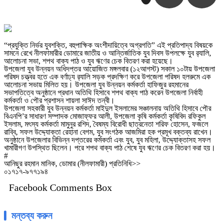
“প্রযুক্তি নির্ভর যুবশক্তি, বহুপাক্ষিক অংশীদায়িত্বে অগ্রগতি” এই প্রতিপাদ্য বিষয়কে
সামনে রেখে নীলফামারীর ডোমারে জাতীয় ও আন্তির্জাতিক যুব দিবস উপলক্ষে যুব র‌্যালি,
আলোচনা সভা, শপথ বাক্য পাঠ ও যুব ঋণের চেক বিতরণ করা হয়েছে।
উপজেলা যুব উন্নয়ন অধিদপ্তর আয়োজিত মঙ্গলবার (১২আগস্ট) সকাল ১০টায় উপজেলা
পরিষদ চত্ত্বর হতে এক বর্ণাঢ্য র‌্যালি সড়ক প্রদক্ষিণ করে উপজেলা পরিষদ হলরুমে এক
আলোচনা সভায় মিলিত হয়। উপজেলা যুব উন্নয়ন কর্মকর্তা হাফিজুর রহমানের
সভাপতিত্বে অনুষ্ঠানে প্রধান অতিথি হিসাবে শপথ বাক্য পাঠ করেন উপজেলা নির্বাহী
কর্মকর্তা ও পৌর প্রশাসন শায়লা সাঈদ তন্বী।
উপজেলা সহকারী যুব উন্নয়ন কর্মকর্তা মাইদুল ইসলামের সঞ্চালনায় অতিথি হিসাবে পৌর
বিএনপি’র সাধারণ সম্পাদক মোজাফ্ফর আলী, উপজেলা কৃষি কর্মকর্তা কৃষিবিদ রফিকুল
ইসলাম, মৎস্য কর্মকর্তা মামুনুর রশিদ, বৈষম্য বিরোধী ছাত্রনেতা শরিফ হোসেন, ফজলে
রাব্বি, সফল উদ্দ্যোক্তা রেহানা বেগম, যুব সংগঠক আজমিরা হক প্রমূখ বক্তব্য রাখেন।
অনুষ্ঠানে উপজেলার বিভিন্ন দপ্তরের কর্মকর্তা এবং যুব, যুব মহিলা, উদ্দ্যোক্তাসহ সফল
খামারীগণ উপস্থিত ছিলেন। পরে শপথ বাক্য পাঠ শেষে যুব ঋণের চেক বিতরণ করা হয়।
#
আনিছুর রহমান মানিক, ডোমার (নীলফামারী) প্রতিনিধি>>
০১৭১৭-৯৭৭১৯৪
Facebook Comments Box
মন্তব্য করুন