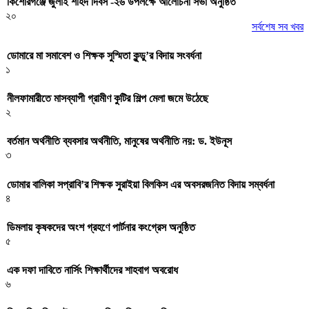
কিশোরগঞ্জে জুলাই শহিদ দিবস -২৬ উপলক্ষে আলোচনা সভা অনুষ্ঠিত
২০
সর্বশেষ সব খবর
ডোমারে মা সমাবেশ ও শিক্ষক সুস্মিতা কুন্ডু’র বিদায় সংবর্ধনা
১
নীলফামারীতে মাসব্যাপী গ্রামীণ কুটির শিল্প মেলা জমে উঠেছে
২
বর্তমান অর্থনীতি ব্যবসার অর্থনীতি, মানুষের অর্থনীতি নয়: ড. ইউনূস
৩
ডোমার বালিকা সপ্রাবি’র শিক্ষক সুরাইয়া বিলকিস এর অবসরজনিত বিদায় সম্বর্ধনা
৪
ডিমলায় কৃষকদের অংশ গ্রহণে পার্টনার কংগ্রেস অনুষ্ঠিত
৫
এক দফা দাবিতে নার্সিং শিক্ষার্থীদের শাহবাগ অবরোধ
৬