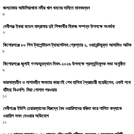
জলঢাকায় আউলিয়াখানা নদীর খাল খননের দাবিতে মানববন্ধন
৬
দেবীগঞ্জ ইকরা মডেল মাদ্রাসার দুই শিক্ষার্থীর হিফজ সম্পন্ন উপলক্ষে সংবর্ধনা
৭
কিশোরগঞ্জে ৮০ পিস ট্যাপেন্টাডল ট্যাবলেটসহ গ্রেপ্তার ২, ওয়ারেন্টভুক্ত আসামিও আটক
৮
কিশোরগঞ্জে জুলাই গণঅভ্যুত্থান দিবস-২০২৬ উপলক্ষে প্রস্তুতিমূলক সভা অনুষ্ঠিত
৯
ভারসাম্যহীন ও লাগামহীন ক্ষমতার কারণেই শেখ হাসিনা স্বৈরাচারী হয়েছিলেন, একই পথে
হাঁটছে বিএনপি: মিয়া গোলাম পরওয়ার
১০
দেবীগঞ্জে ইউপি চেয়ারম্যানের বিরুদ্ধে বৈধ ওয়ারিশদের বঞ্চিত করে পালিত কন্যাকে
ওয়ারিশ সনদ দেওয়ার অভিযোগ
১১