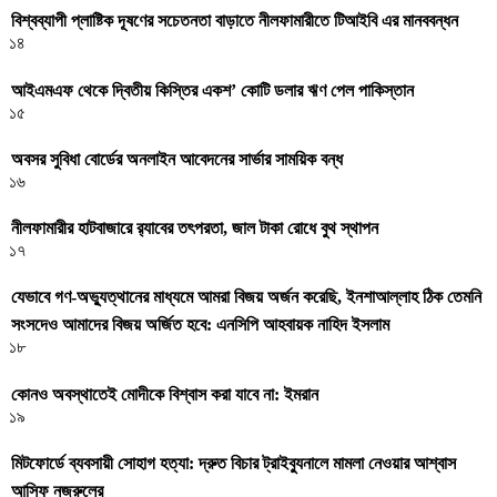
বিশ্বব্যাপী প্লাষ্টিক দূষণের সচেতনতা বাড়াতে নীলফামারীতে টিআইবি এর মানববন্ধন
১৪
আইএমএফ থেকে দ্বিতীয় কিস্তির একশ’ কোটি ডলার ঋণ পেল পাকিস্তান
১৫
অবসর সুবিধা বোর্ডের অনলাইন আবেদনের সার্ভার সাময়িক বন্ধ
১৬
নীলফামারীর হাটবাজারে র‌্যাবের তৎপরতা, জাল টাকা রোধে বুথ স্থাপন
১৭
যেভাবে গণ-অভ্যুত্থানের মাধ্যমে আমরা বিজয় অর্জন করেছি, ইনশাআল্লাহ ঠিক তেমনি
সংসদেও আমাদের বিজয় অর্জিত হবে: এনসিপি আহবায়ক নাহিদ ইসলাম
১৮
কোনও অবস্থাতেই মোদীকে বিশ্বাস করা যাবে না: ইমরান
১৯
মিটফোর্ডে ব্যবসায়ী সোহাগ হত্যা: দ্রুত বিচার ট্রাইব্যুনালে মামলা নেওয়ার আশ্বাস
আসিফ নজরুলের