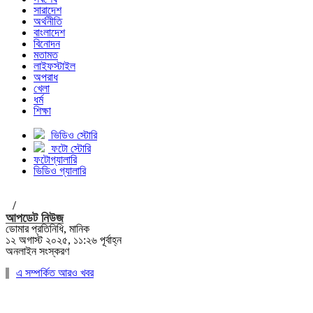
সারাদেশ
অর্থনীতি
বাংলাদেশ
বিনোদন
মতামত
লাইফস্টাইল
অপরাধ
খেলা
ধর্ম
শিক্ষা
ভিডিও স্টোরি
ফটো স্টোরি
ফটোগ্যালারি
ভিডিও গ্যালারি
/
আপডেট নিউজ
ডোমার প্রতিনিধি, মানিক
১২ অগাস্ট ২০২৫, ১১:২৬ পূর্বাহ্ন
অনলাইন সংস্করণ
এ সম্পর্কিত আরও খবর