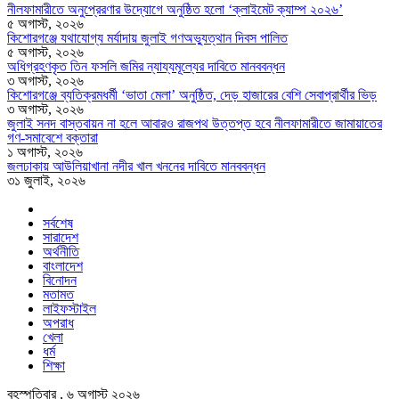
নীলফামারীতে অনুপ্রেরণার উদ্যোগে অনুষ্ঠিত হলো ‘ক্লাইমেট ক্যাম্প ২০২৬’
৫ অগাস্ট, ২০২৬
কিশোরগঞ্জে যথাযোগ্য মর্যাদায় জুলাই গণঅভ্যুত্থান দিবস পালিত
৫ অগাস্ট, ২০২৬
অধিগ্রহণকৃত তিন ফসলি জমির ন্যায্যমূল্যের দাবিতে মানববন্ধন
৩ অগাস্ট, ২০২৬
কিশোরগঞ্জে ব্যতিক্রমধর্মী ‘ভাতা মেলা’ অনুষ্ঠিত, দেড় হাজারের বেশি সেবাপ্রার্থীর ভিড়
৩ অগাস্ট, ২০২৬
জুলাই সনদ বাস্তবায়ন না হলে আবারও রাজপথ উত্তপ্ত হবে নীলফামারীতে জামায়াতের
গণ-সমাবেশে বক্তারা
১ অগাস্ট, ২০২৬
জলঢাকায় আউলিয়াখানা নদীর খাল খননের দাবিতে মানববন্ধন
৩১ জুলাই, ২০২৬
সর্বশেষ
সারাদেশ
অর্থনীতি
বাংলাদেশ
বিনোদন
মতামত
লাইফস্টাইল
অপরাধ
খেলা
ধর্ম
শিক্ষা
বৃহস্পতিবার , ৬ অগাস্ট ২০২৬