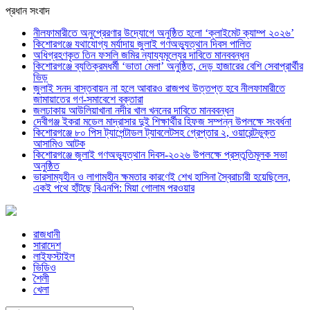
প্রধান সংবাদ
নীলফামারীতে অনুপ্রেরণার উদ্যোগে অনুষ্ঠিত হলো ‘ক্লাইমেট ক্যাম্প ২০২৬’
কিশোরগঞ্জে যথাযোগ্য মর্যাদায় জুলাই গণঅভ্যুত্থান দিবস পালিত
অধিগ্রহণকৃত তিন ফসলি জমির ন্যায্যমূল্যের দাবিতে মানববন্ধন
কিশোরগঞ্জে ব্যতিক্রমধর্মী ‘ভাতা মেলা’ অনুষ্ঠিত, দেড় হাজারের বেশি সেবাপ্রার্থীর
ভিড়
জুলাই সনদ বাস্তবায়ন না হলে আবারও রাজপথ উত্তপ্ত হবে নীলফামারীতে
জামায়াতের গণ-সমাবেশে বক্তারা
জলঢাকায় আউলিয়াখানা নদীর খাল খননের দাবিতে মানববন্ধন
দেবীগঞ্জ ইকরা মডেল মাদ্রাসার দুই শিক্ষার্থীর হিফজ সম্পন্ন উপলক্ষে সংবর্ধনা
কিশোরগঞ্জে ৮০ পিস ট্যাপেন্টাডল ট্যাবলেটসহ গ্রেপ্তার ২, ওয়ারেন্টভুক্ত
আসামিও আটক
কিশোরগঞ্জে জুলাই গণঅভ্যুত্থান দিবস-২০২৬ উপলক্ষে প্রস্তুতিমূলক সভা
অনুষ্ঠিত
ভারসাম্যহীন ও লাগামহীন ক্ষমতার কারণেই শেখ হাসিনা স্বৈরাচারী হয়েছিলেন,
একই পথে হাঁটছে বিএনপি: মিয়া গোলাম পরওয়ার
রাজধানী
সারাদেশ
লাইফস্টাইল
ভিডিও
শৈলী
খেলা