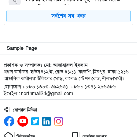
৭
সম্পন্ন উপলক্ষে সংবর্ধনা
সর্বশেষ সব খবর
কিশোরগঞ্জে ৮০ পিস ট্যাপেন্টাডল ট্যাবলেটসহ গ্রেপ্তার ২,
৮
ওয়ারেন্টভুক্ত আসামিও আটক
কিশোরগঞ্জে জুলাই গণঅভ্যুত্থান দিবস-২০২৬ উপলক্ষে
৯
Sample Page
প্রস্তুতিমূলক সভা অনুষ্ঠিত
প্রকাশক ও সম্পাদকঃ মো: আজাহারুল ইসলাম
ভারসাম্যহীন ও লাগামহীন ক্ষমতার কারণেই শেখ হাসিনা
প্রধান কার্যালয়: হাউস#১২/ই, রোড #১/১১, কালশি, মিরপুর, ঢাকা-১২১৬।
১০
আঞ্চলিক কার্যালয়: উকিলের মোড়, কলেজ স্টেশন রোড, নীলফামারী।
স্বৈরাচারী হয়েছিলেন, একই পথে হাঁটছে বিএনপি: মিয়া
গোলাম পরওয়ার
যোগাযোগ +৮৮০ ১৩০৩-৩৯২৬৩১, +৮৮০ ১৩৪১-২৯৬৩৮৮ ।
ইমেইল : northmail24@gmail.com
দেবীগঞ্জে ইউপি চেয়ারম্যানের বিরুদ্ধে বৈধ ওয়ারিশদের
১১
সোশ্যাল মিডিয়া
বঞ্চিত করে পালিত কন্যাকে ওয়ারিশ সনদ দেওয়ার
অভিযোগ
২০২৫ সালের প্রশ্নে ২০২৬ সালের এইচএসসি পরীক্ষা:
১২
নিউজলেটার
মোবাইল অ্যাপস