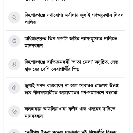
কিশোরগঞ্জে যথাযোগ্য মর্যাদায় জুলাই গণঅভ্যুত্থান দিবস
২
পালিত
অধিগ্রহণকৃত তিন ফসলি জমির ন্যায্যমূল্যের দাবিতে
৩
মানববন্ধন
কিশোরগঞ্জে ব্যতিক্রমধর্মী ‘ভাতা মেলা’ অনুষ্ঠিত, দেড়
৪
হাজারের বেশি সেবাপ্রার্থীর ভিড়
জুলাই সনদ বাস্তবায়ন না হলে আবারও রাজপথ উত্তপ্ত
৫
হবে নীলফামারীতে জামায়াতের গণ-সমাবেশে বক্তারা
জলঢাকায় আউলিয়াখানা নদীর খাল খননের দাবিতে
৬
মানববন্ধন
দেবীগঞ্জ ইকরা মডেল মাদ্রাসার দুই শিক্ষার্থীর হিফজ