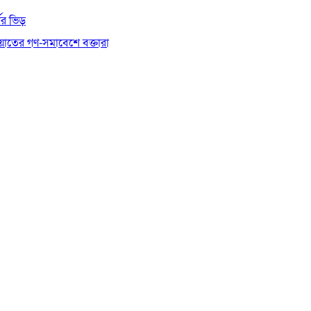
থীর ভিড়
য়াতের গণ-সমাবেশে বক্তারা