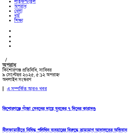
লাইফস্টাইল
অপরাধ
খেলা
ধর্ম
শিক্ষা
/
অপরাধ
কিশোরগঞ্জ প্রতিনিধি, সাব্বির
৯ সেপ্টেম্বর ২০২৫, ৫:১২ অপরাহ্ন
অনলাইন সংস্করণ
এ সম্পর্কিত আরও খবর
কিশোরগঞ্জে গাঁজা সেবনের দায়ে যুবকের ৭ দিনের কারাদণ্ড
নীলফামারীতে নিষিদ্ধ পলিথিন ব্যবহারের বিরুদ্ধে ভ্রাম্যমাণ আদালতের অভিযান