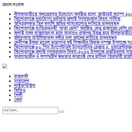
প্রধান সংবাদ
নীলফামারীতে অনুপ্রেরণার উদ্যোগে অনুষ্ঠিত হলো ‘ক্লাইমেট ক্যাম্প ২
কিশোরগঞ্জে যথাযোগ্য মর্যাদায় জুলাই গণঅভ্যুত্থান দিবস পালিত
অধিগ্রহণকৃত তিন ফসলি জমির ন্যায্যমূল্যের দাবিতে মানববন্ধন
কিশোরগঞ্জে ব্যতিক্রমধর্মী ‘ভাতা মেলা’ অনুষ্ঠিত, দেড় হাজারের বেশি সেব
জুলাই সনদ বাস্তবায়ন না হলে আবারও রাজপথ উত্তপ্ত হবে নীলফামারী
জলঢাকায় আউলিয়াখানা নদীর খাল খননের দাবিতে মানববন্ধন
দেবীগঞ্জ ইকরা মডেল মাদ্রাসার দুই শিক্ষার্থীর হিফজ সম্পন্ন উপলক্ষে সং
কিশোরগঞ্জে ৮০ পিস ট্যাপেন্টাডল ট্যাবলেটসহ গ্রেপ্তার ২, ওয়ারেন্ট
কিশোরগঞ্জে জুলাই গণঅভ্যুত্থান দিবস-২০২৬ উপলক্ষে প্রস্তুতিমূলক সভা
ভারসাম্যহীন ও লাগামহীন ক্ষমতার কারণেই শেখ হাসিনা স্বৈরাচারী হ
রাজধানী
সারাদেশ
লাইফস্টাইল
ভিডিও
শৈলী
খেলা