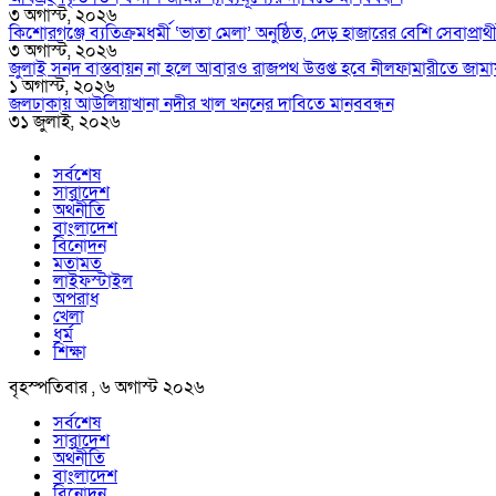
৩ অগাস্ট, ২০২৬
কিশোরগঞ্জে ব্যতিক্রমধর্মী ‘ভাতা মেলা’ অনুষ্ঠিত, দেড় হাজারের বেশি সেবাপ্রার্
৩ অগাস্ট, ২০২৬
জুলাই সনদ বাস্তবায়ন না হলে আবারও রাজপথ উত্তপ্ত হবে নীলফামারীতে জামা
১ অগাস্ট, ২০২৬
জলঢাকায় আউলিয়াখানা নদীর খাল খননের দাবিতে মানববন্ধন
৩১ জুলাই, ২০২৬
সর্বশেষ
সারাদেশ
অর্থনীতি
বাংলাদেশ
বিনোদন
মতামত
লাইফস্টাইল
অপরাধ
খেলা
ধর্ম
শিক্ষা
বৃহস্পতিবার , ৬ অগাস্ট ২০২৬
সর্বশেষ
সারাদেশ
অর্থনীতি
বাংলাদেশ
বিনোদন