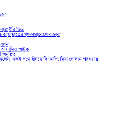
০২৬’
াপ্রার্থীর ভিড়
তে জামায়াতের গণ-সমাবেশে বক্তারা
বর্ধনা
ভুক্ত আসামিও আটক
 অনুষ্ঠিত
য়েছিলেন, একই পথে হাঁটছে বিএনপি: মিয়া গোলাম পরওয়ার