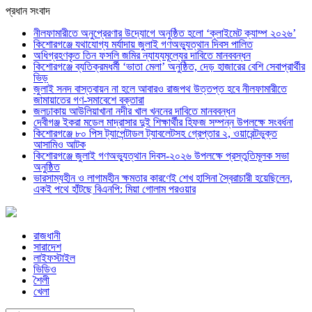
প্রধান সংবাদ
নীলফামারীতে অনুপ্রেরণার উদ্যোগে অনুষ্ঠিত হলো ‘ক্লাইমেট ক্যাম্প ২০২৬’
কিশোরগঞ্জে যথাযোগ্য মর্যাদায় জুলাই গণঅভ্যুত্থান দিবস পালিত
অধিগ্রহণকৃত তিন ফসলি জমির ন্যায্যমূল্যের দাবিতে মানববন্ধন
কিশোরগঞ্জে ব্যতিক্রমধর্মী ‘ভাতা মেলা’ অনুষ্ঠিত, দেড় হাজারের বেশি সেবাপ্রার্থীর
ভিড়
জুলাই সনদ বাস্তবায়ন না হলে আবারও রাজপথ উত্তপ্ত হবে নীলফামারীতে
জামায়াতের গণ-সমাবেশে বক্তারা
জলঢাকায় আউলিয়াখানা নদীর খাল খননের দাবিতে মানববন্ধন
দেবীগঞ্জ ইকরা মডেল মাদ্রাসার দুই শিক্ষার্থীর হিফজ সম্পন্ন উপলক্ষে সংবর্ধনা
কিশোরগঞ্জে ৮০ পিস ট্যাপেন্টাডল ট্যাবলেটসহ গ্রেপ্তার ২, ওয়ারেন্টভুক্ত
আসামিও আটক
কিশোরগঞ্জে জুলাই গণঅভ্যুত্থান দিবস-২০২৬ উপলক্ষে প্রস্তুতিমূলক সভা
অনুষ্ঠিত
ভারসাম্যহীন ও লাগামহীন ক্ষমতার কারণেই শেখ হাসিনা স্বৈরাচারী হয়েছিলেন,
একই পথে হাঁটছে বিএনপি: মিয়া গোলাম পরওয়ার
রাজধানী
সারাদেশ
লাইফস্টাইল
ভিডিও
শৈলী
খেলা