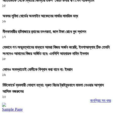
আইএমএফ থেকে দ্বিতীয় কিস্তির একশ’ কোটি ডলার ঋণ পেল পাকিস্তান
১৫
অবসর সুবিধা বোর্ডের অনলাইন আবেদনের সার্ভার সাময়িক বন্ধ
১৬
নীলফামারীর হাটবাজারে র‌্যাবের তৎপরতা, জাল টাকা রোধে বুথ স্থাপন
১৭
যেভাবে গণ-অভ্যুত্থানের মাধ্যমে আমরা বিজয় অর্জন করেছি, ইনশাআল্লাহ ঠিক তেমনি
সংসদেও আমাদের বিজয় অর্জিত হবে: এনসিপি আহবায়ক নাহিদ ইসলাম
১৮
কোনও অবস্থাতেই মোদীকে বিশ্বাস করা যাবে না: ইমরান
১৯
মিটফোর্ডে ব্যবসায়ী সোহাগ হত্যা: দ্রুত বিচার ট্রাইব্যুনালে মামলা নেওয়ার আশ্বাস
আসিফ নজরুলের
২০
জনপ্রিয় সব খবর
Sample Page