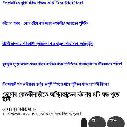
নীলফামারীতে সুবিধাবঞ্চিত শিশুদের মাঝে শীতের উপহার বিতরণ
কাঁচা না পাকা—কোন পেঁপে কার জন্য উপকারী? জানালেন পুষ্টিবিদ
ঝটপট নাশতায় পাউরুটি? প্রতিদিন খেলে বাড়তে পারে নানা স্বাস্থ্যঝুঁকি
ফুসফুস সুস্থ রাখতে যেসব খাবার কার্যকর গবেষণাভিত্তিক খাদ্যাভ্যাস ও জীবনধারার পরামর্শ
নীলফামারী গুড নেইবারস কর্তৃক অপুষ্টি শিশুদের মাঝে পুষ্টিকর খাদ্য সামগ্রী বিতরন
ডোমার কেতকীবাড়ীতে অগ্নিকান্ডের ঘটনায় ৪টি ঘড় পুড়ে
ছাই
ডোমার প্রতিনিধি, মানিক
৯ সেপ্টেম্বর ২০২৫, ৫:১০ অপরাহ্ন
|
অনলাইন সংস্করণ
অ-
অ+