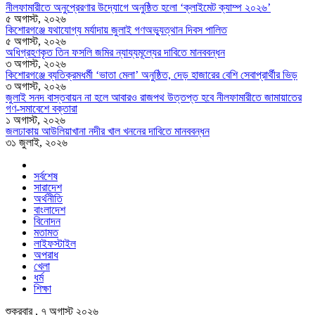
নীলফামারীতে অনুপ্রেরণার উদ্যোগে অনুষ্ঠিত হলো ‘ক্লাইমেট ক্যাম্প ২০২৬’
৫ অগাস্ট, ২০২৬
কিশোরগঞ্জে যথাযোগ্য মর্যাদায় জুলাই গণঅভ্যুত্থান দিবস পালিত
৫ অগাস্ট, ২০২৬
অধিগ্রহণকৃত তিন ফসলি জমির ন্যায্যমূল্যের দাবিতে মানববন্ধন
৩ অগাস্ট, ২০২৬
কিশোরগঞ্জে ব্যতিক্রমধর্মী ‘ভাতা মেলা’ অনুষ্ঠিত, দেড় হাজারের বেশি সেবাপ্রার্থীর ভিড়
৩ অগাস্ট, ২০২৬
জুলাই সনদ বাস্তবায়ন না হলে আবারও রাজপথ উত্তপ্ত হবে নীলফামারীতে জামায়াতের
গণ-সমাবেশে বক্তারা
১ অগাস্ট, ২০২৬
জলঢাকায় আউলিয়াখানা নদীর খাল খননের দাবিতে মানববন্ধন
৩১ জুলাই, ২০২৬
সর্বশেষ
সারাদেশ
অর্থনীতি
বাংলাদেশ
বিনোদন
মতামত
লাইফস্টাইল
অপরাধ
খেলা
ধর্ম
শিক্ষা
শুক্রবার , ৭ অগাস্ট ২০২৬