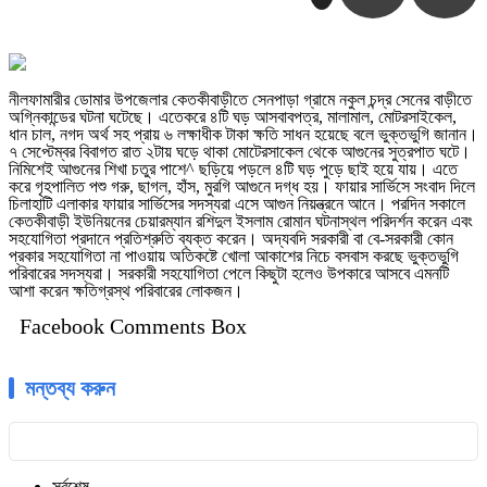
নীলফামারীর ডোমার উপজেলার কেতকীবাড়ীতে সেনপাড়া গ্রামে নকুল চন্দ্র সেনের বাড়ীতে
অগ্নিকান্ডের ঘটনা ঘটেছে। এতেকরে ৪টি ঘড় আসবাবপত্র, মালামাল, মোটরসাইকেল,
ধান চাল, নগদ অর্থ সহ প্রায় ৬ লক্ষাধীক টাকা ক্ষতি সাধন হয়েছে বলে ভুক্তভুগি জানান।
৭ সেপ্টেম্বর বিবাগত রাত ২টায় ঘড়ে থাকা মোটেরসাকেল থেকে আগুনের সুত্রপাত ঘটে।
নিমিশেই আগুনের শিখা চতুর পাশে^ ছড়িয়ে পড়লে ৪টি ঘড় পুড়ে ছাই হয়ে যায়। এতে
করে গৃহপালিত পশু গরু, ছাগল, হাঁস, মুরগি আগুনে দগ্ধ হয়। ফায়ার সার্ভিসে সংবাদ দিলে
চিলাহাটি এলাকার ফায়ার সার্ভিসের সদস্যরা এসে আগুন নিয়ন্ত্রনে আনে। পরদিন সকালে
কেতকীবাড়ী ইউনিয়নের চেয়ারম্যান রশিদুল ইসলাম রোমান ঘটনাস্থল পরিদর্শন করেন এবং
সহযোগিতা প্রদানে প্রতিশ্রুতি ব্যক্ত করেন। অদ্যবদি সরকারী বা বে-সরকারী কোন
প্রকার সহযোগিতা না পাওয়ায় অতিকষ্টে খোলা আকাশের নিচে বসবাস করছে ভুক্তভুগি
পরিবারের সদস্যরা। সরকারী সহযোগিতা পেলে কিছুটা হলেও উপকারে আসবে এমনটি
আশা করেন ক্ষতিগ্রস্থ পরিবারের লোকজন।
Facebook Comments Box
মন্তব্য করুন
সর্বশেষ