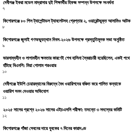
দেবীগঞ্জ ইকরা মডেল মাদ্রাসার দুই শিক্ষার্থীর হিফজ সম্পন্ন উপলক্ষে সংবর্ধনা
৭
কিশোরগঞ্জে ৮০ পিস ট্যাপেন্টাডল ট্যাবলেটসহ গ্রেপ্তার ২, ওয়ারেন্টভুক্ত আসামিও আটক
৮
কিশোরগঞ্জে জুলাই গণঅভ্যুত্থান দিবস-২০২৬ উপলক্ষে প্রস্তুতিমূলক সভা অনুষ্ঠিত
৯
ভারসাম্যহীন ও লাগামহীন ক্ষমতার কারণেই শেখ হাসিনা স্বৈরাচারী হয়েছিলেন, একই পথে
হাঁটছে বিএনপি: মিয়া গোলাম পরওয়ার
১০
দেবীগঞ্জে ইউপি চেয়ারম্যানের বিরুদ্ধে বৈধ ওয়ারিশদের বঞ্চিত করে পালিত কন্যাকে
ওয়ারিশ সনদ দেওয়ার অভিযোগ
১১
২০২৫ সালের প্রশ্নে ২০২৬ সালের এইচএসসি পরীক্ষা: তদন্তে ৩ সদস্যের কমিটি
১২
কিশোরগঞ্জে গাঁজা সেবনের দায়ে যুবকের ৭ দিনের কারাদণ্ড