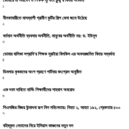
ডোমারে মা সমাবেশ ও শিক্ষক সুস্মিতা কুন্ডু’র বিদায় সংবর্ধনা
১
নীলফামারীতে মাসব্যাপী গ্রামীণ কুটির শিল্প মেলা জমে উঠেছে
২
বর্তমান অর্থনীতি ব্যবসার অর্থনীতি, মানুষের অর্থনীতি নয়: ড. ইউনূস
৩
ডোমার বালিকা সপ্রাবি’র শিক্ষক সুরাইয়া বিলকিস এর অবসরজনিত বিদায় সম্বর্ধনা
৪
ডিমলায় কৃষকদের অংশ গ্রহণে পার্টনার কংগ্রেস অনুষ্ঠিত
৫
এক দফা দাবিতে নার্সিং শিক্ষার্থীদের শাহবাগ অবরোধ
৬
পিএসজির বিজয় উন্মাদনা রূপ নিল সহিংসতায়: নিহত ২, আহত ১৯২, গ্রেফতার ৫০০
৭
বহিষ্কৃত নেতাদের নিয়ে ইলিয়াস কাঞ্চনের নতুন দল