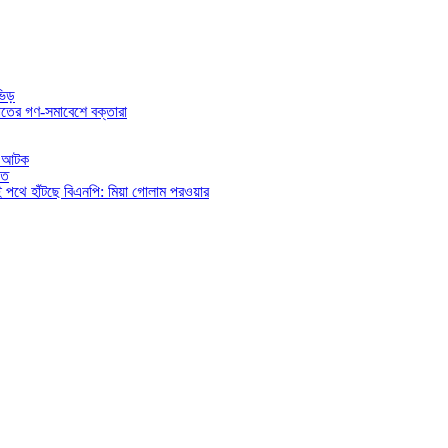
ভিড়
তের গণ-সমাবেশে বক্তারা
িও আটক
িত
ই পথে হাঁটছে বিএনপি: মিয়া গোলাম পরওয়ার