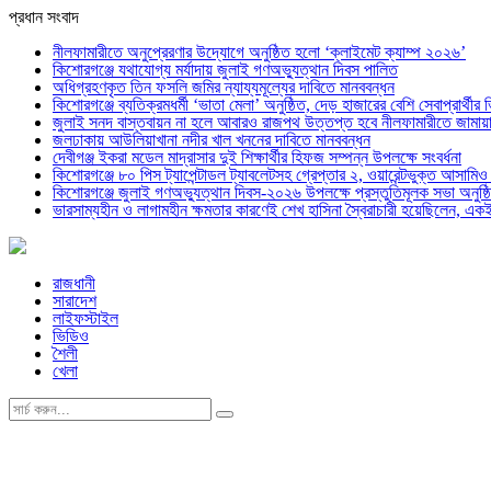
প্রধান সংবাদ
নীলফামারীতে অনুপ্রেরণার উদ্যোগে অনুষ্ঠিত হলো ‘ক্লাইমেট ক্যাম্প ২০২৬’
কিশোরগঞ্জে যথাযোগ্য মর্যাদায় জুলাই গণঅভ্যুত্থান দিবস পালিত
অধিগ্রহণকৃত তিন ফসলি জমির ন্যায্যমূল্যের দাবিতে মানববন্ধন
কিশোরগঞ্জে ব্যতিক্রমধর্মী ‘ভাতা মেলা’ অনুষ্ঠিত, দেড় হাজারের বেশি সেবাপ্রার্থীর 
জুলাই সনদ বাস্তবায়ন না হলে আবারও রাজপথ উত্তপ্ত হবে নীলফামারীতে জামায়া
জলঢাকায় আউলিয়াখানা নদীর খাল খননের দাবিতে মানববন্ধন
দেবীগঞ্জ ইকরা মডেল মাদ্রাসার দুই শিক্ষার্থীর হিফজ সম্পন্ন উপলক্ষে সংবর্ধনা
কিশোরগঞ্জে ৮০ পিস ট্যাপেন্টাডল ট্যাবলেটসহ গ্রেপ্তার ২, ওয়ারেন্টভুক্ত আসাম
কিশোরগঞ্জে জুলাই গণঅভ্যুত্থান দিবস-২০২৬ উপলক্ষে প্রস্তুতিমূলক সভা অনুষ্ঠ
ভারসাম্যহীন ও লাগামহীন ক্ষমতার কারণেই শেখ হাসিনা স্বৈরাচারী হয়েছিলেন, এক
রাজধানী
সারাদেশ
লাইফস্টাইল
ভিডিও
শৈলী
খেলা