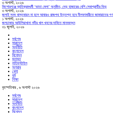
৩ অগাস্ট, ২০২৬
কিশোরগঞ্জে ব্যতিক্রমধর্মী ‘ভাতা মেলা’ অনুষ্ঠিত, দেড় হাজারের বেশি সেবাপ্রার্থীর ভিড়
৩ অগাস্ট, ২০২৬
জুলাই সনদ বাস্তবায়ন না হলে আবারও রাজপথ উত্তপ্ত হবে নীলফামারীতে জামায়াতের গণ
১ অগাস্ট, ২০২৬
জলঢাকায় আউলিয়াখানা নদীর খাল খননের দাবিতে মানববন্ধন
৩১ জুলাই, ২০২৬
সর্বশেষ
সারাদেশ
অর্থনীতি
বাংলাদেশ
বিনোদন
মতামত
লাইফস্টাইল
অপরাধ
খেলা
ধর্ম
শিক্ষা
বৃহস্পতিবার , ৬ অগাস্ট ২০২৬
সর্বশেষ
সারাদেশ
অর্থনীতি
বাংলাদেশ
বিনোদন