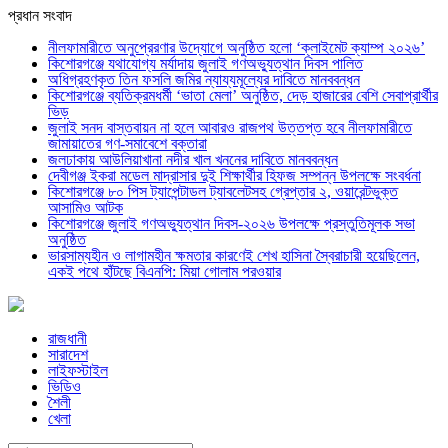
প্রধান সংবাদ
নীলফামারীতে অনুপ্রেরণার উদ্যোগে অনুষ্ঠিত হলো ‘ক্লাইমেট ক্যাম্প ২০২৬’
কিশোরগঞ্জে যথাযোগ্য মর্যাদায় জুলাই গণঅভ্যুত্থান দিবস পালিত
অধিগ্রহণকৃত তিন ফসলি জমির ন্যায্যমূল্যের দাবিতে মানববন্ধন
কিশোরগঞ্জে ব্যতিক্রমধর্মী ‘ভাতা মেলা’ অনুষ্ঠিত, দেড় হাজারের বেশি সেবাপ্রার্থীর
ভিড়
জুলাই সনদ বাস্তবায়ন না হলে আবারও রাজপথ উত্তপ্ত হবে নীলফামারীতে
জামায়াতের গণ-সমাবেশে বক্তারা
জলঢাকায় আউলিয়াখানা নদীর খাল খননের দাবিতে মানববন্ধন
দেবীগঞ্জ ইকরা মডেল মাদ্রাসার দুই শিক্ষার্থীর হিফজ সম্পন্ন উপলক্ষে সংবর্ধনা
কিশোরগঞ্জে ৮০ পিস ট্যাপেন্টাডল ট্যাবলেটসহ গ্রেপ্তার ২, ওয়ারেন্টভুক্ত
আসামিও আটক
কিশোরগঞ্জে জুলাই গণঅভ্যুত্থান দিবস-২০২৬ উপলক্ষে প্রস্তুতিমূলক সভা
অনুষ্ঠিত
ভারসাম্যহীন ও লাগামহীন ক্ষমতার কারণেই শেখ হাসিনা স্বৈরাচারী হয়েছিলেন,
একই পথে হাঁটছে বিএনপি: মিয়া গোলাম পরওয়ার
রাজধানী
সারাদেশ
লাইফস্টাইল
ভিডিও
শৈলী
খেলা