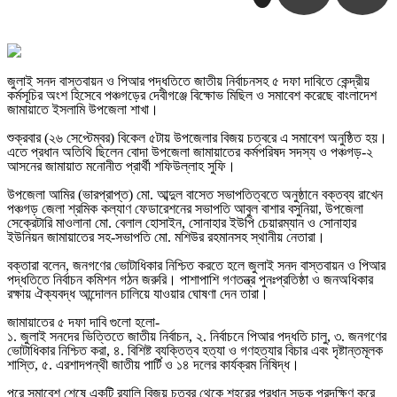
জুলাই সনদ বাস্তবায়ন ও পিআর পদ্ধতিতে জাতীয় নির্বাচনসহ ৫ দফা দাবিতে কেন্দ্রীয়
কর্মসূচির অংশ হিসেবে পঞ্চগড়ের দেবীগঞ্জে বিক্ষোভ মিছিল ও সমাবেশ করেছে বাংলাদেশ
জামায়াতে ইসলামি উপজেলা শাখা।
শুক্রবার (২৬ সেপ্টেম্বর) বিকেল ৫টায় উপজেলার বিজয় চত্বরে এ সমাবেশ অনুষ্ঠিত হয়।
এতে প্রধান অতিথি ছিলেন বোদা উপজেলা জামায়াতের কর্মপরিষদ সদস্য ও পঞ্চগড়-২
আসনের জামায়াত মনোনীত প্রার্থী শফিউল্লাহ সুফি।
উপজেলা আমির (ভারপ্রাপ্ত) মো. আব্দুল বাসেত সভাপতিত্বতে অনুষ্ঠানে বক্তব্য রাখেন
পঞ্চগড় জেলা শ্রমিক কল্যাণ ফেডারেশনের সভাপতি আবুল বাশার বসুনিয়া, উপজেলা
সেক্রেটারি মাওলানা মো. বেলাল হোসাইন, সোনাহার ইউপি চেয়ারম্যান ও সোনাহার
ইউনিয়ন জামায়াতের সহ-সভাপতি মো. মশিউর রহমানসহ স্থানীয় নেতারা।
বক্তারা বলেন, জনগণের ভোটাধিকার নিশ্চিত করতে হলে জুলাই সনদ বাস্তবায়ন ও পিআর
পদ্ধতিতে নির্বাচন কমিশন গঠন জরুরি। পাশাপাশি গণতন্ত্র পুনঃপ্রতিষ্ঠা ও জনঅধিকার
রক্ষায় ঐক্যবদ্ধ আন্দোলন চালিয়ে যাওয়ার ঘোষণা দেন তারা।
জামায়াতের ৫ দফা দাবি গুলো হলো-
১. জুলাই সনদের ভিত্তিতে জাতীয় নির্বাচন, ২. নির্বাচনে পিআর পদ্ধতি চালু, ৩. জনগণের
ভোটাধিকার নিশ্চিত করা, ৪. বিশিষ্ট ব্যক্তিত্ব হত্যা ও গণহত্যার বিচার এবং দৃষ্টান্তমূলক
শাস্তি, ৫. এরশাদপন্থী জাতীয় পার্টি ও ১৪ দলের কার্যক্রম নিষিদ্ধ।
পরে সমাবেশ শেষে একটি র‍্যালি বিজয় চত্বর থেকে শহরের প্রধান সড়ক প্রদক্ষিণ করে