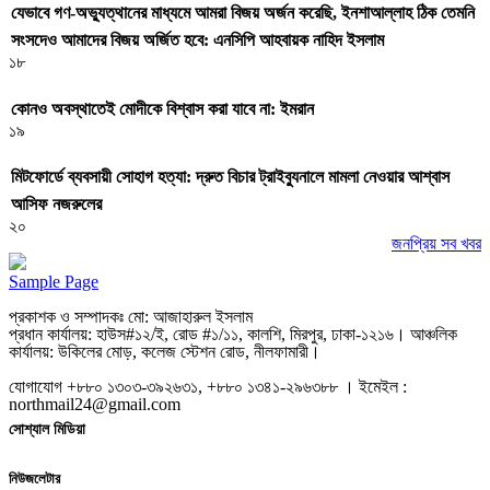
যেভাবে গণ-অভ্যুত্থানের মাধ্যমে আমরা বিজয় অর্জন করেছি, ইনশাআল্লাহ ঠিক তেমনি
সংসদেও আমাদের বিজয় অর্জিত হবে: এনসিপি আহবায়ক নাহিদ ইসলাম
১৮
কোনও অবস্থাতেই মোদীকে বিশ্বাস করা যাবে না: ইমরান
১৯
মিটফোর্ডে ব্যবসায়ী সোহাগ হত্যা: দ্রুত বিচার ট্রাইব্যুনালে মামলা নেওয়ার আশ্বাস
আসিফ নজরুলের
২০
জনপ্রিয় সব খবর
Sample Page
প্রকাশক ও সম্পাদকঃ মো: আজাহারুল ইসলাম
প্রধান কার্যালয়: হাউস#১২/ই, রোড #১/১১, কালশি, মিরপুর, ঢাকা-১২১৬। আঞ্চলিক
কার্যালয়: উকিলের মোড়, কলেজ স্টেশন রোড, নীলফামারী।
যোগাযোগ +৮৮০ ১৩০৩-৩৯২৬৩১, +৮৮০ ১৩৪১-২৯৬৩৮৮ । ইমেইল :
northmail24@gmail.com
সোশ্যাল মিডিয়া
নিউজলেটার