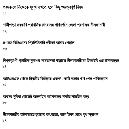
গরমকালে নিজেকে সুস্থ রাখতে হলে কিছু গুরুত্বপূর্ণ নিয়ম
১১
শাহীপাড়া সরকারি প্রাথমিক বিদ্যালয় পরিদর্শনে জেলা প্রশাসক নীলফামারী
১২
৪৭তম বিসিএসের প্রিলিমিনারি পরীক্ষা আবার পেছাল
১৩
বিশ্বব্যাপী প্লাষ্টিক দূষণের সচেতনতা বাড়াতে নীলফামারীতে টিআইবি এর মানববন্ধন
১৪
আইএমএফ থেকে দ্বিতীয় কিস্তির একশ’ কোটি ডলার ঋণ পেল পাকিস্তান
১৫
অবসর সুবিধা বোর্ডের অনলাইন আবেদনের সার্ভার সাময়িক বন্ধ
১৬
নীলফামারীর হাটবাজারে র‌্যাবের তৎপরতা, জাল টাকা রোধে বুথ স্থাপন
১৭