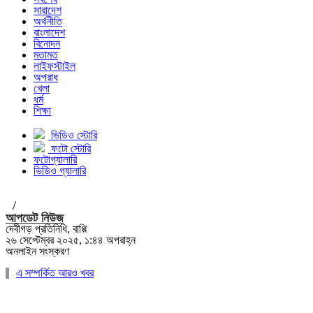
সারাদেশ
অর্থনীতি
বাংলাদেশ
বিনোদন
মতামত
লাইফস্টাইল
অপরাধ
খেলা
ধর্ম
শিক্ষা
ভিডিও স্টোরি
ফটো স্টোরি
ফটোগ্যালারি
ভিডিও গ্যালারি
/
আপডেট নিউজ
দেবীগড় প্রতিনিধি, বাপ্পি
২৬ সেপ্টেম্বর ২০২৫, ১:৪৪ অপরাহ্ন
অনলাইন সংস্করণ
এ সম্পর্কিত আরও খবর