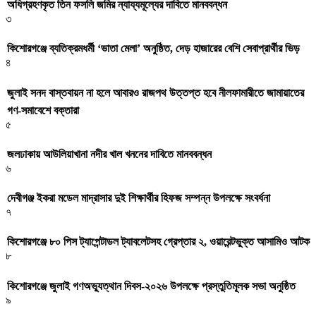
অধিগ্রহণকৃত তিন ফসলি জমির ন্যায্যমূল্যের দাবিতে মানববন্ধন
৩
কিশোরগঞ্জে ব্যতিক্রমধর্মী ‘ভাতা মেলা’ অনুষ্ঠিত, দেড় হাজারের বেশি সেবাপ্রার্থীর ভিড়
৪
জুলাই সনদ বাস্তবায়ন না হলে আবারও রাজপথ উত্তপ্ত হবে নীলফামারীতে জামায়াতের
গণ-সমাবেশে বক্তারা
৫
জলঢাকায় আউলিয়াখানা নদীর খাল খননের দাবিতে মানববন্ধন
৬
দেবীগঞ্জ ইকরা মডেল মাদ্রাসার দুই শিক্ষার্থীর হিফজ সম্পন্ন উপলক্ষে সংবর্ধনা
৭
কিশোরগঞ্জে ৮০ পিস ট্যাপেন্টাডল ট্যাবলেটসহ গ্রেপ্তার ২, ওয়ারেন্টভুক্ত আসামিও আটক
৮
কিশোরগঞ্জে জুলাই গণঅভ্যুত্থান দিবস-২০২৬ উপলক্ষে প্রস্তুতিমূলক সভা অনুষ্ঠিত
৯