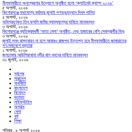
নীলফামারীতে অনুপ্রেরণার উদ্যোগে অনুষ্ঠিত হলো ‘ক্লাইমেট ক্যাম্প ২০২৬’
৫ অগাস্ট, ২০২৬
কিশোরগঞ্জে যথাযোগ্য মর্যাদায় জুলাই গণঅভ্যুত্থান দিবস পালিত
৫ অগাস্ট, ২০২৬
অধিগ্রহণকৃত তিন ফসলি জমির ন্যায্যমূল্যের দাবিতে মানববন্ধন
৩ অগাস্ট, ২০২৬
কিশোরগঞ্জে ব্যতিক্রমধর্মী ‘ভাতা মেলা’ অনুষ্ঠিত, দেড় হাজারের বেশি সেবাপ্রার্থীর ভিড়
৩ অগাস্ট, ২০২৬
জুলাই সনদ বাস্তবায়ন না হলে আবারও রাজপথ উত্তপ্ত হবে নীলফামারীতে জামায়াতের
গণ-সমাবেশে বক্তারা
১ অগাস্ট, ২০২৬
জলঢাকায় আউলিয়াখানা নদীর খাল খননের দাবিতে মানববন্ধন
৩১ জুলাই, ২০২৬
সর্বশেষ
সারাদেশ
অর্থনীতি
বাংলাদেশ
বিনোদন
মতামত
লাইফস্টাইল
অপরাধ
খেলা
ধর্ম
শিক্ষা
শনিবার , ৮ অগাস্ট ২০২৬