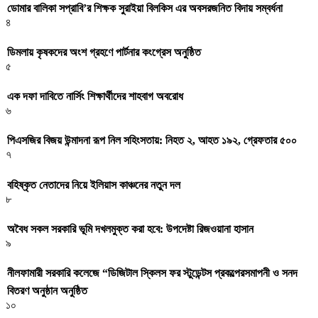
ডোমার বালিকা সপ্রাবি’র শিক্ষক সুরাইয়া বিলকিস এর অবসরজনিত বিদায় সম্বর্ধনা
৪
ডিমলায় কৃষকদের অংশ গ্রহণে পার্টনার কংগ্রেস অনুষ্ঠিত
৫
এক দফা দাবিতে নার্সিং শিক্ষার্থীদের শাহবাগ অবরোধ
৬
পিএসজির বিজয় উন্মাদনা রূপ নিল সহিংসতায়: নিহত ২, আহত ১৯২, গ্রেফতার ৫০০
৭
বহিষ্কৃত নেতাদের নিয়ে ইলিয়াস কাঞ্চনের নতুন দল
৮
অবৈধ সকল সরকারি ভূমি দখলমুক্ত করা হবে: উপদেষ্টা রিজওয়ানা হাসান
৯
নীলফামারী সরকারি কলেজে “ডিজিটাল স্কিলস ফর স্টুডেন্টস প্রকল্পেরসমাপনী ও সনদ
বিতরণ অনুষ্ঠান অনুষ্ঠিত
১০