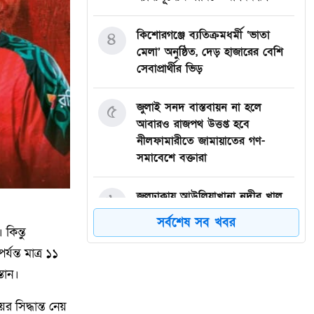
৪
কিশোরগঞ্জে ব্যতিক্রমধর্মী ‘ভাতা
মেলা’ অনুষ্ঠিত, দেড় হাজারের বেশি
সেবাপ্রার্থীর ভিড়
৫
জুলাই সনদ বাস্তবায়ন না হলে
আবারও রাজপথ উত্তপ্ত হবে
নীলফামারীতে জামায়াতের গণ-
সমাবেশে বক্তারা
৬
জলঢাকায় আউলিয়াখানা নদীর খাল
খননের দাবিতে মানববন্ধন
সর্বশেষ সব খবর
কিন্তু
৭
দেবীগঞ্জ ইকরা মডেল মাদ্রাসার দুই
যন্ত মাত্র ১১
শিক্ষার্থীর হিফজ সম্পন্ন উপলক্ষে
তান।
সংবর্ধনা
 সিদ্ধান্ত নেয়