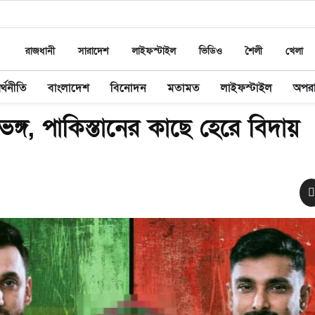
রাজধানী
সারাদেশ
লাইফস্টাইল
ভিডিও
শৈলী
খেলা
র্থনীতি
বাংলাদেশ
বিনোদন
মতামত
লাইফস্টাইল
অপর
নভঙ্গ, পাকিস্তানের কাছে হেরে বিদায়