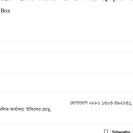
 Box
যোগাযোগ +৮৮০ ১৩০৩-৩৯২৬৩১, 
্চলিক কার্যালয়: উকিলের মোড়,
নিউজলেটার