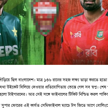
াঁড়িয়ে ছিল বাংলাদেশ। মাত্র ১৩৬ রানের সহজ লক্ষ্য তাড়া করতে হতো। 
অযথা উইকেট বিলিয়ে দেওয়ার প্রতিযোগিতায় ভেস্তে গেল সব স্বপ্ন। শেষ পর্
 হলো টাইগারদের। আর সেই সঙ্গে ফাইনালের টিকিট নিশ্চিত করল পাকিস্
মে সুপার ফোরের এই কার্যত সেমিফাইনাল ম্যাচে টস জিতে আগে বোলিংয়ের