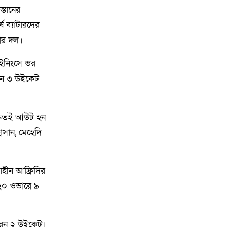
৮
কিশোরগঞ্জে ৮০ পিস ট্যাপেন্টাডল
্তানের
ট্যাবলেটসহ গ্রেপ্তার ২, ওয়ারেন্টভুক্ত
ষ ব্যাটারদের
আসামিও আটক
ার দল।
৯
কিশোরগঞ্জে জুলাই গণঅভ্যুত্থান
ইনিংসে ভর
দিবস-২০২৬ উপলক্ষে প্রস্তুতিমূলক
ানে ৩ উইকেট
সভা অনুষ্ঠিত
১০
ভারসাম্যহীন ও লাগামহীন ক্ষমতার
দ্রুতই আউট হন
কারণেই শেখ হাসিনা স্বৈরাচারী
াসান, মেহেদি
হয়েছিলেন, একই পথে হাঁটছে
বিএনপি: মিয়া গোলাম পরওয়ার
াহীন আফ্রিদির
১১
দেবীগঞ্জে ইউপি চেয়ারম্যানের বিরুদ্ধে
 ২০ ওভারে ৯
বৈধ ওয়ারিশদের বঞ্চিত করে পালিত
কন্যাকে ওয়ারিশ সনদ দেওয়ার
অভিযোগ
রেন ২ উইকেট।