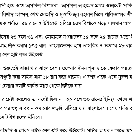
রাসী হয়ে ওঠে তাসকিন-রিশাদরা। তাসকিন আহমেদ প্রথম ওভারেই পাকিস
িশাদ হোসেন, শেখ মেহেদি ও মুস্তাফিজুর রহমান মিলে পাকিস্তানের শীর্
ক পর্যায়ে ৪৯ রানে ৫ উইকেট হারিয়ে চরম বিপাকে পড়ে সালমান আগ
ারিসের ২৩ বলে ৩১ এবং মোহাম্মদ নওয়াজের ১৫ বলে ২৫ রানের ঝড়ো 
ংগ্রহ দাঁড় করায় ১৩৫ রান। বাংলাদেশের হয়ে তাসকিন ৪ ওভারে ২৮ র
লে নেন ২টি করে উইকেট।
ে শুরুতেই ধাক্কা খায় বাংলাদেশ। ওপেনার ইমন শূন্য হাতে ফেরার পর 
েঞ্চুরি করা সাইফ মাত্র ১৮ রান করে থামেন। এরপর একে একে নুরুল হ
ফেরায় দলটি কার্যত ম্যাচ থেকে ছিটকে যায়।
র চেষ্টা করলেও তা যথেষ্ট ছিল না। ২৫ বলে ৩০ রানের ইনিংস খেলে শ
র পর শুধু ব্যবধান কমানোর লড়াই চালিয়ে যায় বাংলাদেশ। শেষ পর্যন্ত
মে টাইগারদের ইনিংস।
হ আফ্রিদি ও হারিস রউফ নেন ৩টি করে উইকেট। সাইম আয়ুব ঝুলিতে ভ