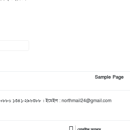
১২
২০২৫ সালের প্রশ্নে ২০২৬ সালের
এইচএসসি পরীক্ষা: তদন্তে ৩
সদস্যের কমিটি
১৩
কিশোরগঞ্জে গাঁজা সেবনের দায়ে
যুবকের ৭ দিনের কারাদণ্ড
১৪
পৌনে ২ ঘন্টা ধরে ২০২৫ সালের
প্রশ্নপত্রে নেওয়া হলো ২০২৬ এর
এইচএসসি পরীক্ষা
Sample Page
১৫
প্রাথমিক শিক্ষায় স্কুল ফিডিং: পুষ্টি,
উপস্থিতি ও মেধার বিকাশ
+৮৮০ ১৩৪১-২৯৬৩৮৮ । ইমেইল : northmail24@gmail.com
১৬
মোবাইল অ্যাপস