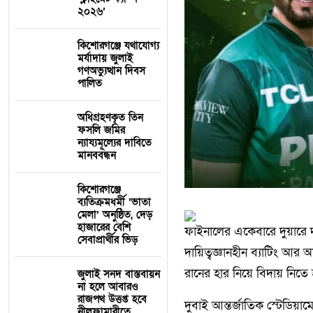
২০২৬’
কিশোরগঞ্জে যথাযোগ্য
মর্যাদায় জুলাই
গণঅভ্যুত্থান দিবস
পালিত
অধিগ্রহণকৃত তিন
ফসলি জমির
ন্যায্যমূল্যের দাবিতে
মানববন্ধন
কিশোরগঞ্জে
ব্যতিক্রমধর্মী ‘ভাতা
মেলা’ অনুষ্ঠিত, দেড়
হাজারের বেশি
ফাইনালের একেবারে দুয়ারে দ
সেবাপ্রার্থীর ভিড়
দায়িত্বজ্ঞানহীন ব্যাটিং আর 
রানের হার নিয়ে বিদায় নিতে
জুলাই সনদ বাস্তবায়ন
না হলে আবারও
রাজপথ উত্তপ্ত হবে
দুবাই আন্তর্জাতিক স্টেডিয়া
নীলফামারীতে