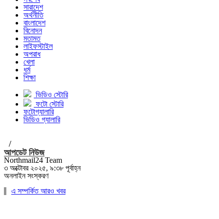
সারাদেশ
অর্থনীতি
বাংলাদেশ
বিনোদন
মতামত
লাইফস্টাইল
অপরাধ
খেলা
ধর্ম
শিক্ষা
ভিডিও স্টোরি
ফটো স্টোরি
ফটোগ্যালারি
ভিডিও গ্যালারি
/
আপডেট নিউজ
Northmail24 Team
৩ অক্টোবর ২০২৫, ৯:৩৮ পূর্বাহ্ন
অনলাইন সংস্করণ
এ সম্পর্কিত আরও খবর