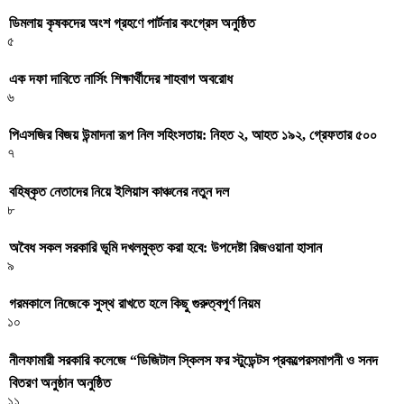
ডিমলায় কৃষকদের অংশ গ্রহণে পার্টনার কংগ্রেস অনুষ্ঠিত
৫
এক দফা দাবিতে নার্সিং শিক্ষার্থীদের শাহবাগ অবরোধ
৬
পিএসজির বিজয় উন্মাদনা রূপ নিল সহিংসতায়: নিহত ২, আহত ১৯২, গ্রেফতার ৫০০
৭
বহিষ্কৃত নেতাদের নিয়ে ইলিয়াস কাঞ্চনের নতুন দল
৮
অবৈধ সকল সরকারি ভূমি দখলমুক্ত করা হবে: উপদেষ্টা রিজওয়ানা হাসান
৯
গরমকালে নিজেকে সুস্থ রাখতে হলে কিছু গুরুত্বপূর্ণ নিয়ম
১০
নীলফামারী সরকারি কলেজে “ডিজিটাল স্কিলস ফর স্টুডেন্টস প্রকল্পেরসমাপনী ও সনদ
বিতরণ অনুষ্ঠান অনুষ্ঠিত
১১