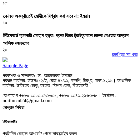
১৮
কোনও অবস্থাতেই মোদীকে বিশ্বাস করা যাবে না: ইমরান
১৯
মিটফোর্ডে ব্যবসায়ী সোহাগ হত্যা: দ্রুত বিচার ট্রাইব্যুনালে মামলা নেওয়ার আশ্বাস
আসিফ নজরুলের
২০
জনপ্রিয় সব খবর
Sample Page
প্রকাশক ও সম্পাদকঃ মো: আজাহারুল ইসলাম
প্রধান কার্যালয়: হাউস#১২/ই, রোড #১/১১, কালশি, মিরপুর, ঢাকা-১২১৬। আঞ্চলিক
কার্যালয়: উকিলের মোড়, কলেজ স্টেশন রোড, নীলফামারী।
যোগাযোগ +৮৮০ ১৩০৩-৩৯২৬৩১, +৮৮০ ১৩৪১-২৯৬৩৮৮ । ইমেইল :
northmail24@gmail.com
সোশ্যাল মিডিয়া
নিউজলেটার
প্রতিদিন মেইলে আপডেট পেতে সাবস্ক্রাইব করুন।