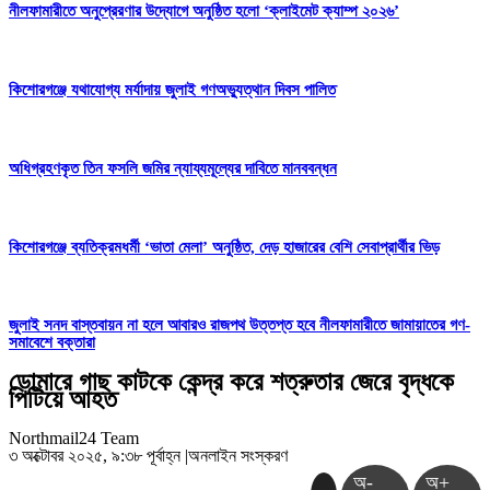
নীলফামারীতে অনুপ্রেরণার উদ্যোগে অনুষ্ঠিত হলো ‘ক্লাইমেট ক্যাম্প ২০২৬’
কিশোরগঞ্জে যথাযোগ্য মর্যাদায় জুলাই গণঅভ্যুত্থান দিবস পালিত
অধিগ্রহণকৃত তিন ফসলি জমির ন্যায্যমূল্যের দাবিতে মানববন্ধন
কিশোরগঞ্জে ব্যতিক্রমধর্মী ‘ভাতা মেলা’ অনুষ্ঠিত, দেড় হাজারের বেশি সেবাপ্রার্থীর ভিড়
জুলাই সনদ বাস্তবায়ন না হলে আবারও রাজপথ উত্তপ্ত হবে নীলফামারীতে জামায়াতের গণ-
সমাবেশে বক্তারা
ডোমারে গাছ কাটকে কেন্দ্র করে শত্রুতার জেরে বৃদ্ধকে
পিটিয়ে আহত
Northmail24 Team
৩ অক্টোবর ২০২৫, ৯:৩৮ পূর্বাহ্ন
|
অনলাইন সংস্করণ
অ-
অ+