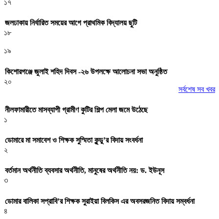
১৭
জলঢাকায় নির্ধারিত সময়ের আগে প্রাথমিক বিদ্যালয় ছুটি
১৮
১৯
কিশোরগঞ্জে জুলাই শহিদ দিবস -২৬ উপলক্ষে আলোচনা সভা অনুষ্ঠিত
২০
সর্বশেষ সব খবর
নীলফামারীতে মাসব্যাপী গ্রামীণ কুটির শিল্প মেলা জমে উঠেছে
১
ডোমারে মা সমাবেশ ও শিক্ষক সুস্মিতা কুন্ডু’র বিদায় সংবর্ধনা
২
বর্তমান অর্থনীতি ব্যবসার অর্থনীতি, মানুষের অর্থনীতি নয়: ড. ইউনূস
৩
ডোমার বালিকা সপ্রাবি’র শিক্ষক সুরাইয়া বিলকিস এর অবসরজনিত বিদায় সম্বর্ধনা
৪