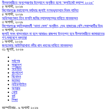
নীলফামারীতে অনুপ্রেরণার উদ্যোগে অনুষ্ঠিত হলো ‘ক্লাইমেট ক্যাম্প ২০২৬’
৫ অগাস্ট, ২০২৬
কিশোরগঞ্জে যথাযোগ্য মর্যাদায় জুলাই গণঅভ্যুত্থান দিবস পালিত
৫ অগাস্ট, ২০২৬
অধিগ্রহণকৃত তিন ফসলি জমির ন্যায্যমূল্যের দাবিতে মানববন্ধন
৩ অগাস্ট, ২০২৬
কিশোরগঞ্জে ব্যতিক্রমধর্মী ‘ভাতা মেলা’ অনুষ্ঠিত, দেড় হাজারের বেশি সেবাপ্রার্থীর ভিড়
৩ অগাস্ট, ২০২৬
জুলাই সনদ বাস্তবায়ন না হলে আবারও রাজপথ উত্তপ্ত হবে নীলফামারীতে জামায়াতের
গণ-সমাবেশে বক্তারা
১ অগাস্ট, ২০২৬
জলঢাকায় আউলিয়াখানা নদীর খাল খননের দাবিতে মানববন্ধন
৩১ জুলাই, ২০২৬
সর্বশেষ
সারাদেশ
অর্থনীতি
বাংলাদেশ
বিনোদন
মতামত
লাইফস্টাইল
অপরাধ
খেলা
ধর্ম
শিক্ষা
বৃহস্পতিবার , ৬ অগাস্ট ২০২৬