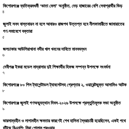
কিশোরগঞ্জে ব্যতিক্রমধর্মী ‘ভাতা মেলা’ অনুষ্ঠিত, দেড় হাজারের বেশি সেবাপ্রার্থীর ভিড়
৪
জুলাই সনদ বাস্তবায়ন না হলে আবারও রাজপথ উত্তপ্ত হবে নীলফামারীতে জামায়াতের
গণ-সমাবেশে বক্তারা
৫
জলঢাকায় আউলিয়াখানা নদীর খাল খননের দাবিতে মানববন্ধন
৬
দেবীগঞ্জ ইকরা মডেল মাদ্রাসার দুই শিক্ষার্থীর হিফজ সম্পন্ন উপলক্ষে সংবর্ধনা
৭
কিশোরগঞ্জে ৮০ পিস ট্যাপেন্টাডল ট্যাবলেটসহ গ্রেপ্তার ২, ওয়ারেন্টভুক্ত আসামিও আটক
৮
কিশোরগঞ্জে জুলাই গণঅভ্যুত্থান দিবস-২০২৬ উপলক্ষে প্রস্তুতিমূলক সভা অনুষ্ঠিত
৯
ভারসাম্যহীন ও লাগামহীন ক্ষমতার কারণেই শেখ হাসিনা স্বৈরাচারী হয়েছিলেন, একই পথে
হাঁটছে বিএনপি: মিয়া গোলাম পরওয়ার