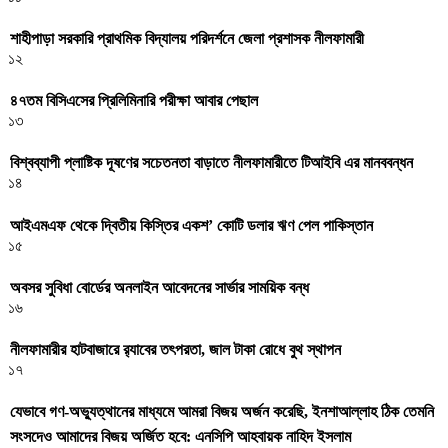
শাহীপাড়া সরকারি প্রাথমিক বিদ্যালয় পরিদর্শনে জেলা প্রশাসক নীলফামারী
১২
৪৭তম বিসিএসের প্রিলিমিনারি পরীক্ষা আবার পেছাল
১৩
বিশ্বব্যাপী প্লাষ্টিক দূষণের সচেতনতা বাড়াতে নীলফামারীতে টিআইবি এর মানববন্ধন
১৪
আইএমএফ থেকে দ্বিতীয় কিস্তির একশ’ কোটি ডলার ঋণ পেল পাকিস্তান
১৫
অবসর সুবিধা বোর্ডের অনলাইন আবেদনের সার্ভার সাময়িক বন্ধ
১৬
নীলফামারীর হাটবাজারে র‌্যাবের তৎপরতা, জাল টাকা রোধে বুথ স্থাপন
১৭
যেভাবে গণ-অভ্যুত্থানের মাধ্যমে আমরা বিজয় অর্জন করেছি, ইনশাআল্লাহ ঠিক তেমনি
সংসদেও আমাদের বিজয় অর্জিত হবে: এনসিপি আহবায়ক নাহিদ ইসলাম