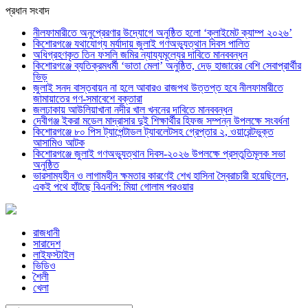
প্রধান সংবাদ
নীলফামারীতে অনুপ্রেরণার উদ্যোগে অনুষ্ঠিত হলো ‘ক্লাইমেট ক্যাম্প ২০২৬’
কিশোরগঞ্জে যথাযোগ্য মর্যাদায় জুলাই গণঅভ্যুত্থান দিবস পালিত
অধিগ্রহণকৃত তিন ফসলি জমির ন্যায্যমূল্যের দাবিতে মানববন্ধন
কিশোরগঞ্জে ব্যতিক্রমধর্মী ‘ভাতা মেলা’ অনুষ্ঠিত, দেড় হাজারের বেশি সেবাপ্রার্থীর
ভিড়
জুলাই সনদ বাস্তবায়ন না হলে আবারও রাজপথ উত্তপ্ত হবে নীলফামারীতে
জামায়াতের গণ-সমাবেশে বক্তারা
জলঢাকায় আউলিয়াখানা নদীর খাল খননের দাবিতে মানববন্ধন
দেবীগঞ্জ ইকরা মডেল মাদ্রাসার দুই শিক্ষার্থীর হিফজ সম্পন্ন উপলক্ষে সংবর্ধনা
কিশোরগঞ্জে ৮০ পিস ট্যাপেন্টাডল ট্যাবলেটসহ গ্রেপ্তার ২, ওয়ারেন্টভুক্ত
আসামিও আটক
কিশোরগঞ্জে জুলাই গণঅভ্যুত্থান দিবস-২০২৬ উপলক্ষে প্রস্তুতিমূলক সভা
অনুষ্ঠিত
ভারসাম্যহীন ও লাগামহীন ক্ষমতার কারণেই শেখ হাসিনা স্বৈরাচারী হয়েছিলেন,
একই পথে হাঁটছে বিএনপি: মিয়া গোলাম পরওয়ার
রাজধানী
সারাদেশ
লাইফস্টাইল
ভিডিও
শৈলী
খেলা