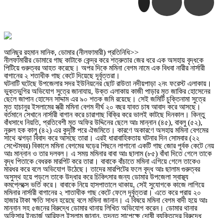
আনিছুর রহমান মানিক, ডোমার (নীলফামারী) প্রতিনিধি>>
নীলফামারীর ডোমারে গাছ কাটাকে কেন্দ্র করে শত্রুতার জের ধরে এক অসহায় বৃদ্ধকে
পিটিয়ে গুরুত্বর আহত করেছে। অপর দিকে মমিনা বেগম নামে এক বিধবা নারীর নার্সারী
বাগানের ২ শতাধীক গাছ কেটে দিয়েছে দূর্বৃত্তরা।
ঘটনাটি ঘটেছে উপজেলার সদর ইউনিয়নের ছোট রাউতা নদীয়পাড়া ২নং ফরেস্ট এলাকায়।
ভুক্তভুগির অভিযোগ সুত্রে জানাযায়, উক্ত এলাকায় কাজী পাড়ার মৃত জাকির হোসেনের
ছেলে জাপান হোসেন সাদ্দাম এর ৯০ শতক জমি রয়েছে। সেই জমিটি চুক্তিনামা সুত্রে
মৃত হাচানুর ইসলামের স্ত্রী মমিনা বেগম দীর্ঘ ২০ বছর যাবত চাষ আবাদ করে আসছে।
বর্তমানে সেখানে নার্সারী বাগান করে চারাগাছ বিক্রি করে ভালই কাটছে দিনকাল। কিন্তু
বাঁধসাধে নিয়তি, প্রতিবেশী মৃত অফির উদ্দিনের ছেলে আঃ মান্নান (৪৫), বাবলু (৫২),
নুরুল হক কালু (৪২) এর কুদৃষ্টি পরে ঐজমিতে। কারণে অকারণে অসহায় মমিনা বেগমের
সাথে ঝগড়া বিবাদ করে আসছে তারা। এরই ধারাবাহিকতায় ঘটনার দিন সোমবার (২২
সেপ্টেম্বর) বিকালে মমিনা বেগমের ঘড়ের পিছনে লাগানো একটি গাছ জোর পূর্বক কেটে নেয়
আঃ মান্নান ও তার দলবল। এ সময় মমিনার বাবা আঃ ছালাম (৮৫) বাঁধা দিতে গেলে তাকে
বৃদ্ধ পিতাকে বেধরক মারপিট করে তারা। বাবাকে বাঁচাতে মমিনা এগিয়ে গেলে তাকেও
মারধর করে বলে অভিযোগ উঠেছে। তাদের মারপিটের ফলে বৃদ্ধ আঃ ছালাম গুরুত্বর
অসুস্থ হয়ে পড়লে তাকে উদ্ধার করে চিকিৎসার জন্য ডোমার উপজেলা স্বাস্থ্য
কমপ্লেক্সে ভর্তি করে। বাবাকে নিয়ে হাসপাতালে থাকায়, সেই সুযোগকে কাজে লাগিয়ে
মমিনার নার্সারী বাগানের ২ শাতাধীক গাছ কেটে ফেলে দূর্বৃত্তরা। এতে করে প্রায় ২০
হাজার টাকা ক্ষতি সাধন হয়েছে বলে মমিনা জানান। এ বিষয়ে মমিনা বেগম বাদী হয়ে আঃ
মান্নান সহ ৫জনের বিরুদ্ধে ডোমার থানায় লিখিত অভিযোগ করেন। ডোমার থানার
অফিসার ইনচার্জ আরিফুল ইসলাম জানান, তদন্ত সাপেক্ষে দোষী ব্যক্তিদের বিরুদ্ধে