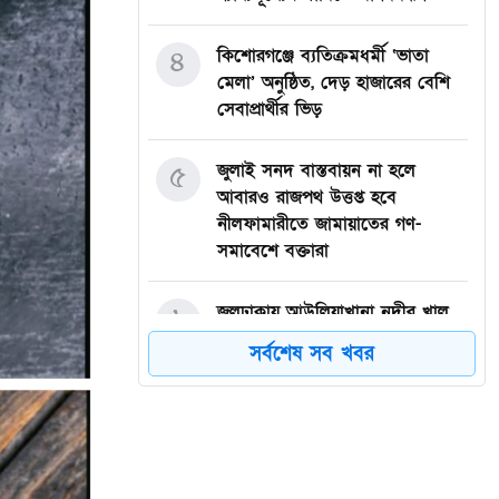
৪
কিশোরগঞ্জে ব্যতিক্রমধর্মী ‘ভাতা
মেলা’ অনুষ্ঠিত, দেড় হাজারের বেশি
সেবাপ্রার্থীর ভিড়
৫
জুলাই সনদ বাস্তবায়ন না হলে
আবারও রাজপথ উত্তপ্ত হবে
নীলফামারীতে জামায়াতের গণ-
সমাবেশে বক্তারা
৬
জলঢাকায় আউলিয়াখানা নদীর খাল
খননের দাবিতে মানববন্ধন
সর্বশেষ সব খবর
৭
দেবীগঞ্জ ইকরা মডেল মাদ্রাসার দুই
শিক্ষার্থীর হিফজ সম্পন্ন উপলক্ষে
সংবর্ধনা