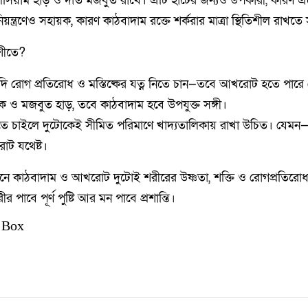
লসিয়াম হাড় ও দাঁত মজবুত রাখে। এটি হার্টের জন্যও উপকারী, কারণ এ
্ত্রণেও সহায়ক, কারণ কাঠবাদাম রক্তে শর্করার মাত্রা স্থিতিশীল রাখতে 
শীতে?
 যদি রোগ প্রতিরোধ ও মস্তিষ্কের যত্ন নিতে চান—তবে আখরোট হতে পারে 
ত্বক ও মজবুত হাড়, তবে কাঠবাদাম হবে উপযুক্ত সঙ্গী।
 চাইলে দুটোকেই সীমিত পরিমাণে খাদ্যতালিকায় রাখা উচিত। যেম
ট যথেষ্ট।
িনে কাঠবাদাম ও আখরোট দুটোই শরীরের উষ্ণতা, শক্তি ও রোগপ্রতিরোধ
 পাবে পূর্ণ পুষ্টি আর মন পাবে প্রশান্তি।
 Box