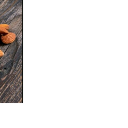
৮
কিশোরগঞ্জে ৮০ পিস ট্যাপেন্টাডল
ট্যাবলেটসহ গ্রেপ্তার ২, ওয়ারেন্টভুক্ত
আসামিও আটক
৯
কিশোরগঞ্জে জুলাই গণঅভ্যুত্থান
দিবস-২০২৬ উপলক্ষে প্রস্তুতিমূলক
সভা অনুষ্ঠিত
১০
ভারসাম্যহীন ও লাগামহীন ক্ষমতার
কারণেই শেখ হাসিনা স্বৈরাচারী
হয়েছিলেন, একই পথে হাঁটছে
বিএনপি: মিয়া গোলাম পরওয়ার
১১
দেবীগঞ্জে ইউপি চেয়ারম্যানের বিরুদ্ধে
বৈধ ওয়ারিশদের বঞ্চিত করে পালিত
কন্যাকে ওয়ারিশ সনদ দেওয়ার
অভিযোগ