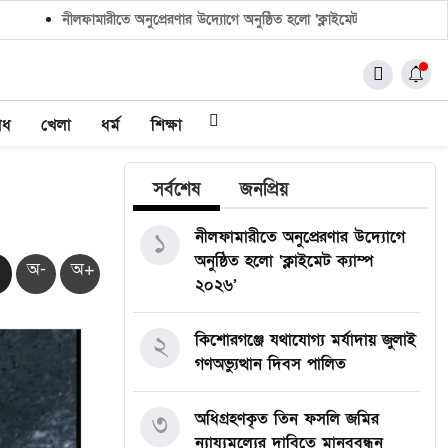
নীলফামারীতে অনুপ্রেরণার উদ্যোগে অনুষ্ঠিত হলো ‘ক্লাইমেট ক্যাম্প ২০২৬’
ক
াধ
খেলা
ধর্ম
শিক্ষা
সর্বশেষ
জনপ্রিয়
১
নীলফামারীতে অনুপ্রেরণার উদ্যোগে
অনুষ্ঠিত হলো ‘ক্লাইমেট ক্যাম্প
অ-
অ+
২০২৬’
২
কিশোরগঞ্জে যথাযোগ্য মর্যাদায় জুলাই
গণঅভ্যুত্থান দিবস পালিত
৩
অধিগ্রহণকৃত তিন ফসলি জমির
ন্যায্যমূল্যের দাবিতে মানববন্ধন