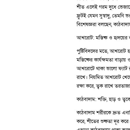
শীত এলেই গরম দুধে ভেজান
ফ্রুটই যেমন সুস্বাদু, তেমনি
বিশেষজ্ঞরা বলছেন, কাঠবাদ
আখরোট: মস্তিষ্ক ও হৃদয়ের বন
পুষ্টিবিদদের মতে, আখরোট হ
মস্তিষ্কের কার্যক্ষমতা বাড়ায় ও 
আখরোটে থাকা ভালো ফ্যাট রক্ত
রাখে। নিয়মিত আখরোট খেলে 
রক্ষা করে, ত্বক রাখে তরতাজা
কাঠবাদাম: শক্তি, হাড় ও ত্বক
কাঠবাদাম শরীরকে দ্রুত এনা
করে, শীতের শুষ্কতা দূর করে