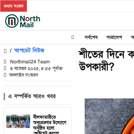
প্রধান সংবাদ
সর্বশেষ
সারাদেশ
অ
/
আপডেট নিউজ
শীতের দিনে 
Northmail24 Team
উপকারী?
৪ নভেম্বর ২০২৫, ৪:৫৫ পূর্বাহ্ন
অনলাইন সংস্করণ
এ সম্পর্কিত আরও খবর
নীলফামারীতে
অনুপ্রেরণার উদ্যোগে
অনুষ্ঠিত হলো
‘ক্লাইমেট ক্যাম্প