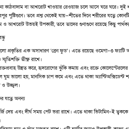
ো কাঠবাদাম বা আখরোট খাওয়ার রেওয়াজ চলে আসে ঘরে ঘরে। দুই ধ
 ভরপুর পুষ্টিগুণে। তবে প্রশ্ন থেকেই যায়—শীতের দিনে শরীরের যত্নে কোন
াম ও আখরোট উভয়ই উপকারী, তবে তাদের গুণাগুণে রয়েছে কিছু পার্থক্
্ধু
লো প্রকৃতির এক অসাধারণ ‘ব্রেন ফুড’। এতে রয়েছে ওমেগা–৩ ফ্যাটি অ্
স্মৃতিশক্তি তীক্ষ্ণ রাখে।
প্রবাহ উন্নত করে, হৃদরোগের ঝুঁকি কমায় এবং রক্তে কোলেস্টেরলের মাত্
ঘুম ভালো হয়, মানসিক চাপ কমে এবং এতে থাকা অ্যান্টিঅক্সিডেন্ট
 ও উজ্জ্বল।
ের যত্নে অনন্য
র্জি দেয় এবং দীর্ঘ সময় পেট ভরা রাখে। এতে থাকা ভিটামিন–ই ত্বককে 
।