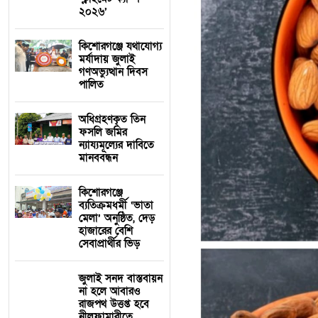
২০২৬’
কিশোরগঞ্জে যথাযোগ্য
মর্যাদায় জুলাই
গণঅভ্যুত্থান দিবস
পালিত
অধিগ্রহণকৃত তিন
ফসলি জমির
ন্যায্যমূল্যের দাবিতে
মানববন্ধন
কিশোরগঞ্জে
ব্যতিক্রমধর্মী ‘ভাতা
মেলা’ অনুষ্ঠিত, দেড়
হাজারের বেশি
সেবাপ্রার্থীর ভিড়
জুলাই সনদ বাস্তবায়ন
না হলে আবারও
রাজপথ উত্তপ্ত হবে
নীলফামারীতে