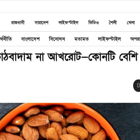
রাজধানী
সারাদেশ
লাইফস্টাইল
ভিডিও
শৈলী
খেলা
র্থনীতি
বাংলাদেশ
বিনোদন
মতামত
লাইফস্টাইল
অপর
কাঠবাদাম না আখরোট—কোনটি বেশি