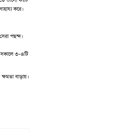
তে ভালো ফ্যাট
১৭
কিশোরগঞ্জে খেলতে গিয়ে পুকুরে ডুবে
সাহায্য করে।
৮ বছরের শিশুর মৃত্যু
১৮
জলঢাকায় নির্ধারিত সময়ের আগে
প্রাথমিক বিদ্যালয় ছুটি
সেরা পছন্দ।
১৯
ন—সকালে ৩–৪টি
২০
কিশোরগঞ্জে জুলাই শহিদ দিবস -২৬
 ক্ষমতা বাড়ায়।
উপলক্ষে আলোচনা সভা অনুষ্ঠিত