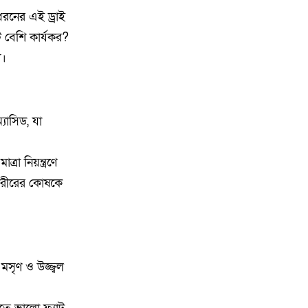
রনের এই ড্রাই
১২
২০২৫ সালের প্রশ্নে ২০২৬ সালের
এইচএসসি পরীক্ষা: তদন্তে ৩
টি বেশি কার্যকর?
সদস্যের কমিটি
য।
১৩
কিশোরগঞ্জে গাঁজা সেবনের দায়ে
যুবকের ৭ দিনের কারাদণ্ড
যাসিড, যা
১৪
পৌনে ২ ঘন্টা ধরে ২০২৫ সালের
প্রশ্নপত্রে নেওয়া হলো ২০২৬ এর
রা নিয়ন্ত্রণে
এইচএসসি পরীক্ষা
 শরীরের কোষকে
১৫
প্রাথমিক শিক্ষায় স্কুল ফিডিং: পুষ্টি,
উপস্থিতি ও মেধার বিকাশ
মসৃণ ও উজ্জ্বল
১৬