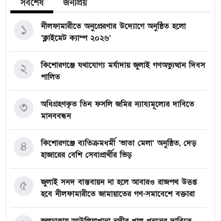
সর্বশেষ
জনপ্রিয়
নীলফামারীতে অনুপ্রেরণার উদ্যোগে অনুষ্ঠিত হলো
১
‘ক্লাইমেট ক্যাম্প ২০২৬’
কিশোরগঞ্জে যথাযোগ্য মর্যাদায় জুলাই গণঅভ্যুত্থান দিবস
২
পালিত
অধিগ্রহণকৃত তিন ফসলি জমির ন্যায্যমূল্যের দাবিতে
৩
মানববন্ধন
কিশোরগঞ্জে ব্যতিক্রমধর্মী ‘ভাতা মেলা’ অনুষ্ঠিত, দেড়
৪
হাজারের বেশি সেবাপ্রার্থীর ভিড়
জুলাই সনদ বাস্তবায়ন না হলে আবারও রাজপথ উত্তপ্ত
৫
হবে নীলফামারীতে জামায়াতের গণ-সমাবেশে বক্তারা
জলঢাকায় আউলিয়াখানা নদীর খাল খননের দাবিতে