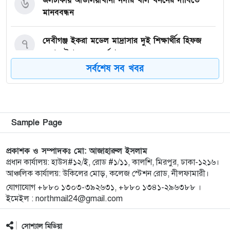
৬
মানববন্ধন
দেবীগঞ্জ ইকরা মডেল মাদ্রাসার দুই শিক্ষার্থীর হিফজ
৭
সম্পন্ন উপলক্ষে সংবর্ধনা
সর্বশেষ সব খবর
কিশোরগঞ্জে ৮০ পিস ট্যাপেন্টাডল ট্যাবলেটসহ গ্রেপ্তার ২,
৮
ওয়ারেন্টভুক্ত আসামিও আটক
কিশোরগঞ্জে জুলাই গণঅভ্যুত্থান দিবস-২০২৬ উপলক্ষে
৯
Sample Page
প্রস্তুতিমূলক সভা অনুষ্ঠিত
প্রকাশক ও সম্পাদকঃ মো: আজাহারুল ইসলাম
ভারসাম্যহীন ও লাগামহীন ক্ষমতার কারণেই শেখ হাসিনা
প্রধান কার্যালয়: হাউস#১২/ই, রোড #১/১১, কালশি, মিরপুর, ঢাকা-১২১৬।
১০
আঞ্চলিক কার্যালয়: উকিলের মোড়, কলেজ স্টেশন রোড, নীলফামারী।
স্বৈরাচারী হয়েছিলেন, একই পথে হাঁটছে বিএনপি: মিয়া
গোলাম পরওয়ার
যোগাযোগ +৮৮০ ১৩০৩-৩৯২৬৩১, +৮৮০ ১৩৪১-২৯৬৩৮৮ ।
ইমেইল : northmail24@gmail.com
দেবীগঞ্জে ইউপি চেয়ারম্যানের বিরুদ্ধে বৈধ ওয়ারিশদের
১১
সোশ্যাল মিডিয়া
বঞ্চিত করে পালিত কন্যাকে ওয়ারিশ সনদ দেওয়ার