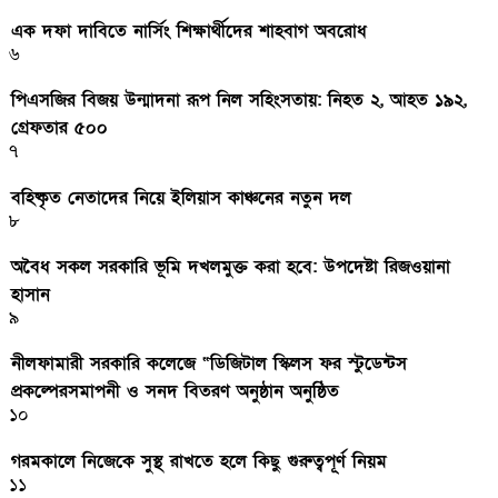
এক দফা দাবিতে নার্সিং শিক্ষার্থীদের শাহবাগ অবরোধ
৬
পিএসজির বিজয় উন্মাদনা রূপ নিল সহিংসতায়: নিহত ২, আহত ১৯২,
গ্রেফতার ৫০০
৭
বহিষ্কৃত নেতাদের নিয়ে ইলিয়াস কাঞ্চনের নতুন দল
৮
অবৈধ সকল সরকারি ভূমি দখলমুক্ত করা হবে: উপদেষ্টা রিজওয়ানা
হাসান
৯
নীলফামারী সরকারি কলেজে “ডিজিটাল স্কিলস ফর স্টুডেন্টস
প্রকল্পেরসমাপনী ও সনদ বিতরণ অনুষ্ঠান অনুষ্ঠিত
১০
গরমকালে নিজেকে সুস্থ রাখতে হলে কিছু গুরুত্বপূর্ণ নিয়ম
১১