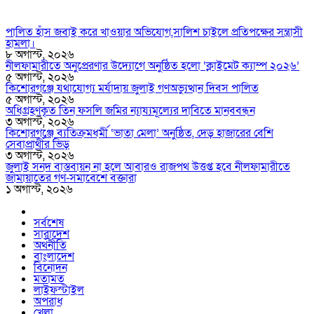
পালিত হাঁস জবাই করে খাওয়ার অভিযোগ,সালিশ চাইলে প্রতিপক্ষের সন্ত্রাসী
হামলা।
৮ অগাস্ট, ২০২৬
নীলফামারীতে অনুপ্রেরণার উদ্যোগে অনুষ্ঠিত হলো ‘ক্লাইমেট ক্যাম্প ২০২৬’
৫ অগাস্ট, ২০২৬
কিশোরগঞ্জে যথাযোগ্য মর্যাদায় জুলাই গণঅভ্যুত্থান দিবস পালিত
৫ অগাস্ট, ২০২৬
অধিগ্রহণকৃত তিন ফসলি জমির ন্যায্যমূল্যের দাবিতে মানববন্ধন
৩ অগাস্ট, ২০২৬
কিশোরগঞ্জে ব্যতিক্রমধর্মী ‘ভাতা মেলা’ অনুষ্ঠিত, দেড় হাজারের বেশি
সেবাপ্রার্থীর ভিড়
৩ অগাস্ট, ২০২৬
জুলাই সনদ বাস্তবায়ন না হলে আবারও রাজপথ উত্তপ্ত হবে নীলফামারীতে
জামায়াতের গণ-সমাবেশে বক্তারা
১ অগাস্ট, ২০২৬
সর্বশেষ
সারাদেশ
অর্থনীতি
বাংলাদেশ
বিনোদন
মতামত
লাইফস্টাইল
অপরাধ
খেলা