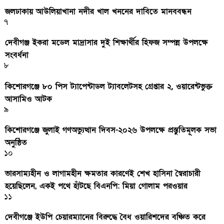
জলঢাকায় আউলিয়াখানা নদীর খাল খননের দাবিতে মানববন্ধন
৭
দেবীগঞ্জ ইকরা মডেল মাদ্রাসার দুই শিক্ষার্থীর হিফজ সম্পন্ন উপলক্ষে
সংবর্ধনা
৮
কিশোরগঞ্জে ৮০ পিস ট্যাপেন্টাডল ট্যাবলেটসহ গ্রেপ্তার ২, ওয়ারেন্টভুক্ত
আসামিও আটক
৯
কিশোরগঞ্জে জুলাই গণঅভ্যুত্থান দিবস-২০২৬ উপলক্ষে প্রস্তুতিমূলক সভা
অনুষ্ঠিত
১০
ভারসাম্যহীন ও লাগামহীন ক্ষমতার কারণেই শেখ হাসিনা স্বৈরাচারী
হয়েছিলেন, একই পথে হাঁটছে বিএনপি: মিয়া গোলাম পরওয়ার
১১
দেবীগঞ্জে ইউপি চেয়ারম্যানের বিরুদ্ধে বৈধ ওয়ারিশদের বঞ্চিত করে