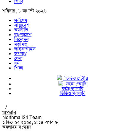
শিক্ষা
শনিবার , ৮ অগাস্ট ২০২৬
সর্বশেষ
সারাদেশ
অর্থনীতি
বাংলাদেশ
বিনোদন
মতামত
লাইফস্টাইল
অপরাধ
খেলা
ধর্ম
শিক্ষা
ভিডিও স্টোরি
ফটো স্টোরি
ফটোগ্যালারি
ভিডিও গ্যালারি
/
অপরাধ
Northmail24 Team
১ ডিসেম্বর ২০২৫, ৪:১৪ অপরাহ্ন
অনলাইন সংস্করণ