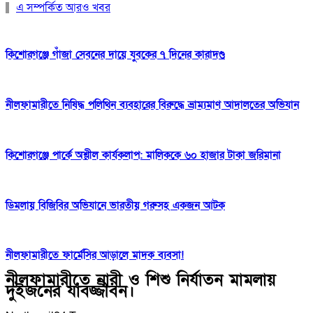
এ সম্পর্কিত আরও খবর
কিশোরগঞ্জে গাঁজা সেবনের দায়ে যুবকের ৭ দিনের কারাদণ্ড
নীলফামারীতে নিষিদ্ধ পলিথিন ব্যবহারের বিরুদ্ধে ভ্রাম্যমাণ আদালতের অভিযান
কিশোরগঞ্জে পার্কে অশ্লীল কার্যকলাপ: মালিককে ৬০ হাজার টাকা জরিমানা
ডিমলায় বিজিবির অভিযানে ভারতীয় গরুসহ একজন আটক
নীলফামারীতে ফার্মেসির আড়ালে মাদক ব্যবসা!
নীলফামারীতে নারী ও শিশু নির্যাতন মামলায়
দুইজনের যাবজ্জীবন।