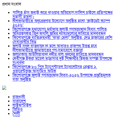
প্রধান সংবাদ
পালিত হাঁস জবাই করে খাওয়ার অভিযোগ,সালিশ চাইলে প্রতিপক্ষের
সন্ত্রাসী হামলা।
নীলফামারীতে অনুপ্রেরণার উদ্যোগে অনুষ্ঠিত হলো ‘ক্লাইমেট ক্যাম্প
২০২৬’
কিশোরগঞ্জে যথাযোগ্য মর্যাদায় জুলাই গণঅভ্যুত্থান দিবস পালিত
অধিগ্রহণকৃত তিন ফসলি জমির ন্যায্যমূল্যের দাবিতে মানববন্ধন
কিশোরগঞ্জে ব্যতিক্রমধর্মী ‘ভাতা মেলা’ অনুষ্ঠিত, দেড় হাজারের বেশি
সেবাপ্রার্থীর ভিড়
জুলাই সনদ বাস্তবায়ন না হলে আবারও রাজপথ উত্তপ্ত হবে
নীলফামারীতে জামায়াতের গণ-সমাবেশে বক্তারা
জলঢাকায় আউলিয়াখানা নদীর খাল খননের দাবিতে মানববন্ধন
দেবীগঞ্জ ইকরা মডেল মাদ্রাসার দুই শিক্ষার্থীর হিফজ সম্পন্ন উপলক্ষে
সংবর্ধনা
কিশোরগঞ্জে ৮০ পিস ট্যাপেন্টাডল ট্যাবলেটসহ গ্রেপ্তার ২,
ওয়ারেন্টভুক্ত আসামিও আটক
কিশোরগঞ্জে জুলাই গণঅভ্যুত্থান দিবস-২০২৬ উপলক্ষে প্রস্তুতিমূলক
সভা অনুষ্ঠিত
রাজধানী
সারাদেশ
লাইফস্টাইল
ভিডিও
শৈলী