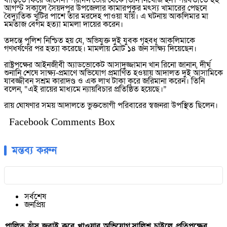
বাড়িতে ফিরে আসেন। পরদিন ভোর থেকে তিনি নিখোঁজ হন। পরবর্তীতে ২২
আগস্ট সকালে সৈয়দপুর উপজেলার কামারপুকুর মৎস্য খামারের পেছনে
বৈদ্যুতিক খুঁটির পাশে তার মরদেহ পাওয়া যায়। এ ঘটনায় আকলিমার মা
মমতাজ বেগম হত্যা মামলা দায়ের করেন।
তদন্তে পুলিশ নিশ্চিত হয় যে, অভিযুক্ত দুই যুবক গৃহবধূ আকলিমাকে
গণধর্ষণের পর হত্যা করেছে। মামলায় মোট ১৪ জন সাক্ষ্য দিয়েছেন।
রাষ্ট্রপক্ষের আইনজীবী অ্যাডভোকেট আসাদুজ্জামান খান রিনো জানান, দীর্ঘ
শুনানি শেষে সাক্ষ্য-প্রমাণে অভিযোগ প্রমাণিত হওয়ায় আদালত দুই আসামিকে
যাবজ্জীবন সশ্রম কারাদণ্ড ও এক লাখ টাকা করে জরিমানা করেন। তিনি
বলেন, “এই রায়ের মাধ্যমে ন্যায়বিচার প্রতিষ্ঠিত হয়েছে।”
রায় ঘোষণার সময় আদালতে ভুক্তভোগী পরিবারের স্বজনরা উপস্থিত ছিলেন।
Facebook Comments Box
মন্তব্য করুন
সর্বশেষ
জনপ্রিয়
পালিত হাঁস জবাই করে খাওয়ার অভিযোগ,সালিশ চাইলে প্রতিপক্ষের