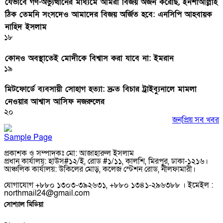
যেভাবে গণ-অভ্যুত্থানের মাধ্যমে আমরা বিজয় অর্জন করেছি, ইনশাআল্লাহ
ঠিক তেমনি সংসদেও আমাদের বিজয় অর্জিত হবে: এনসিপি আহবায়ক
নাহিদ ইসলাম
১৮
কোনও অবস্থাতেই মোদীকে বিশ্বাস করা যাবে না: ইমরান
১৯
মিটফোর্ডে ব্যবসায়ী সোহাগ হত্যা: দ্রুত বিচার ট্রাইব্যুনালে মামলা
নেওয়ার আশ্বাস আসিফ নজরুলের
২০
জনপ্রিয় সব খবর
Sample Page
প্রকাশক ও সম্পাদকঃ মো: আজাহারুল ইসলাম
প্রধান কার্যালয়: হাউস#১২/ই, রোড #১/১১, কালশি, মিরপুর, ঢাকা-১২১৬।
আঞ্চলিক কার্যালয়: উকিলের মোড়, কলেজ স্টেশন রোড, নীলফামারী।
যোগাযোগ +৮৮০ ১৩০৩-৩৯২৬৩১, +৮৮০ ১৩৪১-২৯৬৩৮৮ । ইমেইল :
northmail24@gmail.com
সোশ্যাল মিডিয়া