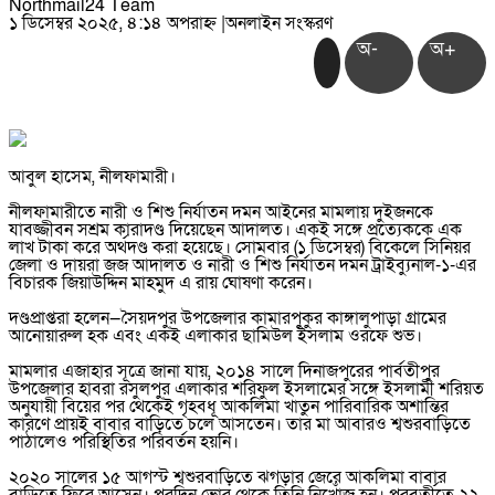
Northmail24 Team
১ ডিসেম্বর ২০২৫, ৪:১৪ অপরাহ্ন
|
অনলাইন সংস্করণ
অ-
অ+
আবুল হাসেম, নীলফামারী।
নীলফামারীতে নারী ও শিশু নির্যাতন দমন আইনের মামলায় দুইজনকে
যাবজ্জীবন সশ্রম কারাদণ্ড দিয়েছেন আদালত। একই সঙ্গে প্রত্যেককে এক
লাখ টাকা করে অর্থদণ্ড করা হয়েছে। সোমবার (১ ডিসেম্বর) বিকেলে সিনিয়র
জেলা ও দায়রা জজ আদালত ও নারী ও শিশু নির্যাতন দমন ট্রাইব্যুনাল-১-এর
বিচারক জিয়াউদ্দিন মাহমুদ এ রায় ঘোষণা করেন।
দণ্ডপ্রাপ্তরা হলেন—সৈয়দপুর উপজেলার কামারপুকুর কাঙ্গালুপাড়া গ্রামের
আনোয়ারুল হক এবং একই এলাকার ছামিউল ইসলাম ওরফে শুভ।
মামলার এজাহার সূত্রে জানা যায়, ২০১৪ সালে দিনাজপুরের পার্বতীপুর
উপজেলার হাবরা রসুলপুর এলাকার শরিফুল ইসলামের সঙ্গে ইসলামী শরিয়ত
অনুযায়ী বিয়ের পর থেকেই গৃহবধূ আকলিমা খাতুন পারিবারিক অশান্তির
কারণে প্রায়ই বাবার বাড়িতে চলে আসতেন। তার মা আবারও শ্বশুরবাড়িতে
পাঠালেও পরিস্থিতির পরিবর্তন হয়নি।
২০২০ সালের ১৫ আগস্ট শ্বশুরবাড়িতে ঝগড়ার জেরে আকলিমা বাবার