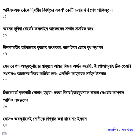
আইএমএফ থেকে দ্বিতীয় কিস্তির একশ’ কোটি ডলার ঋণ পেল পাকিস্তান
১৫
অবসর সুবিধা বোর্ডের অনলাইন আবেদনের সার্ভার সাময়িক বন্ধ
১৬
নীলফামারীর হাটবাজারে র‌্যাবের তৎপরতা, জাল টাকা রোধে বুথ স্থাপন
১৭
যেভাবে গণ-অভ্যুত্থানের মাধ্যমে আমরা বিজয় অর্জন করেছি, ইনশাআল্লাহ ঠিক তেমনি
সংসদেও আমাদের বিজয় অর্জিত হবে: এনসিপি আহবায়ক নাহিদ ইসলাম
১৮
মিটফোর্ডে ব্যবসায়ী সোহাগ হত্যা: দ্রুত বিচার ট্রাইব্যুনালে মামলা নেওয়ার আশ্বাস
আসিফ নজরুলের
১৯
কোনও অবস্থাতেই মোদীকে বিশ্বাস করা যাবে না: ইমরান
২০
জনপ্রিয় সব খবর