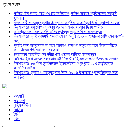
প্রধান সংবাদ
পালিত হাঁস জবাই করে খাওয়ার অভিযোগ,সালিশ চাইলে প্রতিপক্ষের সন্ত্রাসী
হামলা।
নীলফামারীতে অনুপ্রেরণার উদ্যোগে অনুষ্ঠিত হলো ‘ক্লাইমেট ক্যাম্প ২০২৬’
কিশোরগঞ্জে যথাযোগ্য মর্যাদায় জুলাই গণঅভ্যুত্থান দিবস পালিত
অধিগ্রহণকৃত তিন ফসলি জমির ন্যায্যমূল্যের দাবিতে মানববন্ধন
কিশোরগঞ্জে ব্যতিক্রমধর্মী ‘ভাতা মেলা’ অনুষ্ঠিত, দেড় হাজারের বেশি সেবাপ্রার্থীর
ভিড়
জুলাই সনদ বাস্তবায়ন না হলে আবারও রাজপথ উত্তপ্ত হবে নীলফামারীতে
জামায়াতের গণ-সমাবেশে বক্তারা
জলঢাকায় আউলিয়াখানা নদীর খাল খননের দাবিতে মানববন্ধন
দেবীগঞ্জ ইকরা মডেল মাদ্রাসার দুই শিক্ষার্থীর হিফজ সম্পন্ন উপলক্ষে সংবর্ধনা
কিশোরগঞ্জে ৮০ পিস ট্যাপেন্টাডল ট্যাবলেটসহ গ্রেপ্তার ২, ওয়ারেন্টভুক্ত
আসামিও আটক
কিশোরগঞ্জে জুলাই গণঅভ্যুত্থান দিবস-২০২৬ উপলক্ষে প্রস্তুতিমূলক সভা
অনুষ্ঠিত
রাজধানী
সারাদেশ
লাইফস্টাইল
ভিডিও
শৈলী
খেলা