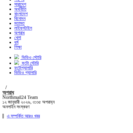
সারাদেশ
অর্থনীতি
বাংলাদেশ
বিনোদন
মতামত
লাইফস্টাইল
অপরাধ
খেলা
ধর্ম
শিক্ষা
ভিডিও স্টোরি
ফটো স্টোরি
ফটোগ্যালারি
ভিডিও গ্যালারি
/
অপরাধ
Northmail24 Team
১২ জানুয়ারী ২০২৬, ৩:৩৫ অপরাহ্ন
অনলাইন সংস্করণ
এ সম্পর্কিত আরও খবর