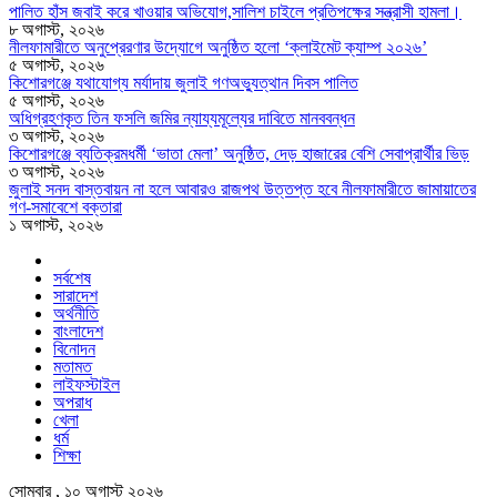
পালিত হাঁস জবাই করে খাওয়ার অভিযোগ,সালিশ চাইলে প্রতিপক্ষের সন্ত্রাসী হামলা।
৮ অগাস্ট, ২০২৬
নীলফামারীতে অনুপ্রেরণার উদ্যোগে অনুষ্ঠিত হলো ‘ক্লাইমেট ক্যাম্প ২০২৬’
৫ অগাস্ট, ২০২৬
কিশোরগঞ্জে যথাযোগ্য মর্যাদায় জুলাই গণঅভ্যুত্থান দিবস পালিত
৫ অগাস্ট, ২০২৬
অধিগ্রহণকৃত তিন ফসলি জমির ন্যায্যমূল্যের দাবিতে মানববন্ধন
৩ অগাস্ট, ২০২৬
কিশোরগঞ্জে ব্যতিক্রমধর্মী ‘ভাতা মেলা’ অনুষ্ঠিত, দেড় হাজারের বেশি সেবাপ্রার্থীর ভিড়
৩ অগাস্ট, ২০২৬
জুলাই সনদ বাস্তবায়ন না হলে আবারও রাজপথ উত্তপ্ত হবে নীলফামারীতে জামায়াতের
গণ-সমাবেশে বক্তারা
১ অগাস্ট, ২০২৬
সর্বশেষ
সারাদেশ
অর্থনীতি
বাংলাদেশ
বিনোদন
মতামত
লাইফস্টাইল
অপরাধ
খেলা
ধর্ম
শিক্ষা
সোমবার , ১০ অগাস্ট ২০২৬