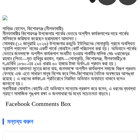
সাব্বির হোসেন, কিশোরগঞ্জ (নীলফামারী)
নীলফামারীর কিশোরগঞ্জ উপজেলায় পার্কের ভেতরে অশ্লীল কার্যকলাপের দায়ে পার্কের
মালিককে জরিমানা করেছেন ভ্রাম্যমাণ আদালত।
সোমবার (১২ জানুয়ারি ২০২৬) উপজেলার রনচন্ডি ইউনিয়নের সোনাকুড়ি গ্রামে অবস্থিত
‘হ্যাপি প্যালেস’ নামের একটি পার্কে মোবাইল কোর্ট পরিচালনা করা হয়। অভিযানে পার্কের
ভেতরে জনসমক্ষে অশ্লীল কার্যকলাপ সংঘটিত হওয়ায় পার্কটির মালিক মোঃ ওয়াজেদুর
রহমান (পিতা—মৃত হাবিবুর রহমান, গ্রাম—সোনাকুড়ি, কিশোরগঞ্জ, নীলফামারী)কে
দণ্ডবিধি ১৮৬০-এর ২৯৪ ধারায় ৬০ হাজার টাকা অর্থদণ্ড প্রদান করা হয়।
ভ্রাম্যমাণ আদালত সূত্রে জানা যায়, জনসমক্ষে অশ্লীল কার্যকলাপ সমাজে বিরূপ প্রভাব
ফেলছে এবং এতে সাধারণ মানুষ বিশেষ করে শিশু-কিশোরদের নৈতিক অবক্ষয়ের আশঙ্কা
রয়েছে। এ ধরনের কর্মকাণ্ড প্রতিরোধে নিয়মিত অভিযান অব্যাহত থাকবে বলেও
জানানো হয়।
স্থানীয়রা মোবাইল কোর্টের এই অভিযানে সন্তোষ প্রকাশ করে বলেন, এ ধরনের ব্যবস্থা
গ্রহণে সামাজিক শৃঙ্খলা রক্ষা ও জনসাধারণের মধ্যে সচেতনতা বাড়বে।
Facebook Comments Box
মন্তব্য করুন