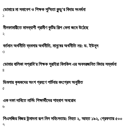
ডোমারে মা সমাবেশ ও শিক্ষক সুস্মিতা কুন্ডু’র বিদায় সংবর্ধনা
১
নীলফামারীতে মাসব্যাপী গ্রামীণ কুটির শিল্প মেলা জমে উঠেছে
২
বর্তমান অর্থনীতি ব্যবসার অর্থনীতি, মানুষের অর্থনীতি নয়: ড. ইউনূস
৩
ডোমার বালিকা সপ্রাবি’র শিক্ষক সুরাইয়া বিলকিস এর অবসরজনিত বিদায় সম্বর্ধনা
৪
ডিমলায় কৃষকদের অংশ গ্রহণে পার্টনার কংগ্রেস অনুষ্ঠিত
৫
এক দফা দাবিতে নার্সিং শিক্ষার্থীদের শাহবাগ অবরোধ
৬
পিএসজির বিজয় উন্মাদনা রূপ নিল সহিংসতায়: নিহত ২, আহত ১৯২, গ্রেফতার ৫০০
৭