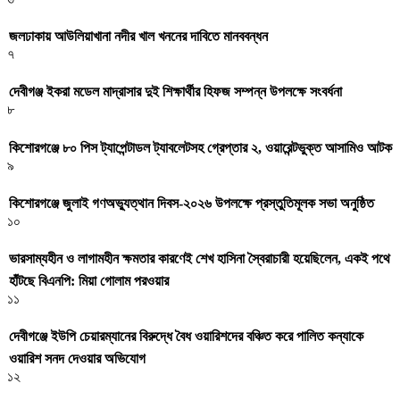
জলঢাকায় আউলিয়াখানা নদীর খাল খননের দাবিতে মানববন্ধন
৭
দেবীগঞ্জ ইকরা মডেল মাদ্রাসার দুই শিক্ষার্থীর হিফজ সম্পন্ন উপলক্ষে সংবর্ধনা
৮
কিশোরগঞ্জে ৮০ পিস ট্যাপেন্টাডল ট্যাবলেটসহ গ্রেপ্তার ২, ওয়ারেন্টভুক্ত আসামিও আটক
৯
কিশোরগঞ্জে জুলাই গণঅভ্যুত্থান দিবস-২০২৬ উপলক্ষে প্রস্তুতিমূলক সভা অনুষ্ঠিত
১০
ভারসাম্যহীন ও লাগামহীন ক্ষমতার কারণেই শেখ হাসিনা স্বৈরাচারী হয়েছিলেন, একই পথে
হাঁটছে বিএনপি: মিয়া গোলাম পরওয়ার
১১
দেবীগঞ্জে ইউপি চেয়ারম্যানের বিরুদ্ধে বৈধ ওয়ারিশদের বঞ্চিত করে পালিত কন্যাকে
ওয়ারিশ সনদ দেওয়ার অভিযোগ
১২