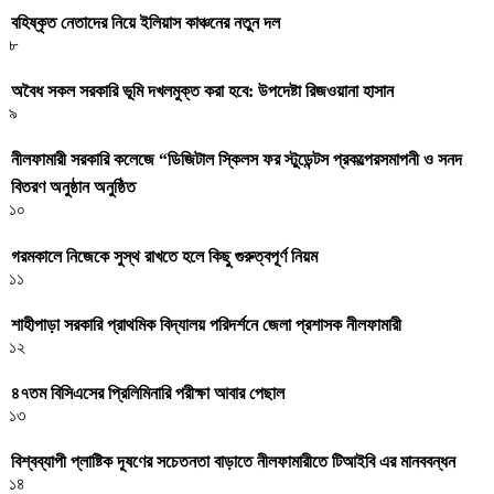
বহিষ্কৃত নেতাদের নিয়ে ইলিয়াস কাঞ্চনের নতুন দল
৮
অবৈধ সকল সরকারি ভূমি দখলমুক্ত করা হবে: উপদেষ্টা রিজওয়ানা হাসান
৯
নীলফামারী সরকারি কলেজে “ডিজিটাল স্কিলস ফর স্টুডেন্টস প্রকল্পেরসমাপনী ও সনদ
বিতরণ অনুষ্ঠান অনুষ্ঠিত
১০
গরমকালে নিজেকে সুস্থ রাখতে হলে কিছু গুরুত্বপূর্ণ নিয়ম
১১
শাহীপাড়া সরকারি প্রাথমিক বিদ্যালয় পরিদর্শনে জেলা প্রশাসক নীলফামারী
১২
৪৭তম বিসিএসের প্রিলিমিনারি পরীক্ষা আবার পেছাল
১৩
বিশ্বব্যাপী প্লাষ্টিক দূষণের সচেতনতা বাড়াতে নীলফামারীতে টিআইবি এর মানববন্ধন
১৪