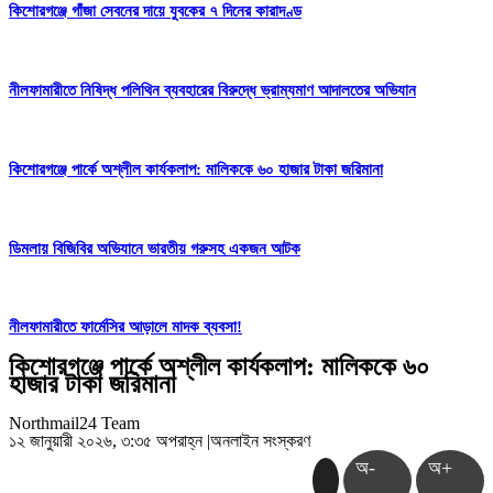
কিশোরগঞ্জে গাঁজা সেবনের দায়ে যুবকের ৭ দিনের কারাদণ্ড
নীলফামারীতে নিষিদ্ধ পলিথিন ব্যবহারের বিরুদ্ধে ভ্রাম্যমাণ আদালতের অভিযান
কিশোরগঞ্জে পার্কে অশ্লীল কার্যকলাপ: মালিককে ৬০ হাজার টাকা জরিমানা
ডিমলায় বিজিবির অভিযানে ভারতীয় গরুসহ একজন আটক
নীলফামারীতে ফার্মেসির আড়ালে মাদক ব্যবসা!
কিশোরগঞ্জে পার্কে অশ্লীল কার্যকলাপ: মালিককে ৬০
হাজার টাকা জরিমানা
Northmail24 Team
১২ জানুয়ারী ২০২৬, ৩:৩৫ অপরাহ্ন
|
অনলাইন সংস্করণ
অ-
অ+