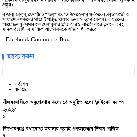
একেএম তাজুল ইসলাম ডালিম ও সাংগঠনিক সম্পাদক ইবনে সাঈদ সুজনসহ
প্রমুখ।
বক্তারা জানান, খেলাটি উপভোগ করতে উপজেলার সর্বস্তরের ক্রীড়াপ্রেমী ও
সাধারণ দর্শকদের মাঠে উপস্থিত থাকার জন্য আহ্বান জানান। এ ধরনের
আয়োজন যুবসমাজকে খেলাধুলার প্রতি আরও আগ্রহী করে তুলবে এবং
মাদকবিরোধী সামাজিক আন্দোলনকে শক্তিশালী করবে।
Facebook Comments Box
মন্তব্য করুন
সর্বশেষ
জনপ্রিয়
নীলফামারীতে অনুপ্রেরণার উদ্যোগে অনুষ্ঠিত হলো ‘ক্লাইমেট ক্যাম্প
২০২৬’
১
কিশোরগঞ্জে যথাযোগ্য মর্যাদায় জুলাই গণঅভ্যুত্থান দিবস পালিত
২