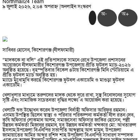
Northmail24 Team
৯ জুলাই ২০২৬, ২:০৪ অপরাহ্ন
|
অনলাইন সংস্করণ
অ-
অ+
সাব্বির হোসেন, কিশোরগঞ্জ (নীলফামারী)
“মাদককে না বলি” এই প্রতিপাদ্যকে সামনে রেখে উপজেলা প্রশাসনের
আয়োজনে নীলফামারীর কিশোরগঞ্জ উপজেলায় প্রীতি ফুটবল ম্যাচ-২০২৬
অনুষ্ঠিত হয়েছে। বৃহস্পতিবার বিকেল ৪টায় কিশোরগঞ্জ মিনি স্টেডিয়ামে এ
প্রীতি ফুটবল ম্যাচ অনুষ্ঠিত হয়।
ম্যাচে মুখোমুখি করছে কিশোরগঞ্জ ফুটবল একাডেমি ও মাগুড়া ফুটবল
একাডেমি।
খেলাধুলার মাধ্যমে তরুণদের মাদক থেকে দূরে রাখা, সুস্থ বিনোদনের সুযোগ
সৃষ্টি এবং সামাজিক সচেতনতা বৃদ্ধির লক্ষ্যে এ আয়োজন করা হয়েছে।
খেলাটি শুভ উদ্ধোধন করেন উপজেলা নির্বাহী অফিসার আরিফুর রহমান।
এসময় উপস্থিত ছিলেন স্বাস্থ্য ও পরিবার পরিকল্পনা কর্মকর্তা নীল রতন দেব,
কৃষি অফিসার লোকমান আলম, সমাজসেবা অফিসার জাকির হোসেন, পল্লী
উন্নয়ন কর্মকর্তা মিজানুর রহমান, যুব উন্নয়ন কর্মকর্তা খন্দকার মো: আখতারুল
ইসলাম,উপজেলা বিএনপির সভাপতি আব্দুল্লাহ আল মামুন, উপজেলা
জামায়াতের আমির আব্দুর রশিদ শাহ উপজেলা বিএনপির সাধারণ সম্পাদক