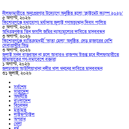
নীলফামারীতে অনুপ্রেরণার উদ্যোগে অনুষ্ঠিত হলো ‘ক্লাইমেট ক্যাম্প ২০২৬’
৫ অগাস্ট, ২০২৬
কিশোরগঞ্জে যথাযোগ্য মর্যাদায় জুলাই গণঅভ্যুত্থান দিবস পালিত
৫ অগাস্ট, ২০২৬
অধিগ্রহণকৃত তিন ফসলি জমির ন্যায্যমূল্যের দাবিতে মানববন্ধন
৩ অগাস্ট, ২০২৬
কিশোরগঞ্জে ব্যতিক্রমধর্মী ‘ভাতা মেলা’ অনুষ্ঠিত, দেড় হাজারের বেশি
সেবাপ্রার্থীর ভিড়
৩ অগাস্ট, ২০২৬
জুলাই সনদ বাস্তবায়ন না হলে আবারও রাজপথ উত্তপ্ত হবে নীলফামারীতে
জামায়াতের গণ-সমাবেশে বক্তারা
১ অগাস্ট, ২০২৬
জলঢাকায় আউলিয়াখানা নদীর খাল খননের দাবিতে মানববন্ধন
৩১ জুলাই, ২০২৬
সর্বশেষ
সারাদেশ
অর্থনীতি
বাংলাদেশ
বিনোদন
মতামত
লাইফস্টাইল
অপরাধ
খেলা
ধর্ম