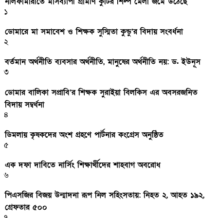
নীলফামারীতে মাসব্যাপী গ্রামীণ কুটির শিল্প মেলা জমে উঠেছে
১
ডোমারে মা সমাবেশ ও শিক্ষক সুস্মিতা কুন্ডু’র বিদায় সংবর্ধনা
২
বর্তমান অর্থনীতি ব্যবসার অর্থনীতি, মানুষের অর্থনীতি নয়: ড. ইউনূস
৩
ডোমার বালিকা সপ্রাবি’র শিক্ষক সুরাইয়া বিলকিস এর অবসরজনিত
বিদায় সম্বর্ধনা
৪
ডিমলায় কৃষকদের অংশ গ্রহণে পার্টনার কংগ্রেস অনুষ্ঠিত
৫
এক দফা দাবিতে নার্সিং শিক্ষার্থীদের শাহবাগ অবরোধ
৬
পিএসজির বিজয় উন্মাদনা রূপ নিল সহিংসতায়: নিহত ২, আহত ১৯২,
গ্রেফতার ৫০০
৭