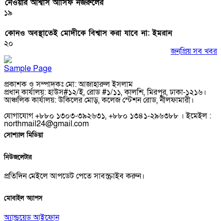
নেওয়ার আশ্বাস আসিফ নজরুলের
১৯
কোনও অবস্থাতেই মোদীকে বিশ্বাস করা যাবে না: ইমরান
২০
জনপ্রিয় সব খবর
Sample Page
প্রকাশক ও সম্পাদকঃ মো: আজাহারুল ইসলাম
প্রধান কার্যালয়: হাউস#১২/ই, রোড #১/১১, কালশি, মিরপুর, ঢাকা-১২১৬।
আঞ্চলিক কার্যালয়: উকিলের মোড়, কলেজ স্টেশন রোড, নীলফামারী।
যোগাযোগ +৮৮০ ১৩০৩-৩৯২৬৩১, +৮৮০ ১৩৪১-২৯৬৩৮৮ । ইমেইল :
northmail24@gmail.com
সোশ্যাল মিডিয়া
নিউজলেটার
প্রতিদিন মেইলে আপডেট পেতে সাবস্ক্রাইব করুন।
মোবাইল অ্যাপস
অ্যান্ড্রয়েড
আইফোন