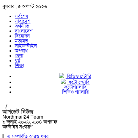
বুধবার , ৫ অগাস্ট ২০২৬
সর্বশেষ
সারাদেশ
অর্থনীতি
বাংলাদেশ
বিনোদন
মতামত
লাইফস্টাইল
অপরাধ
খেলা
ধর্ম
শিক্ষা
ভিডিও স্টোরি
ফটো স্টোরি
ফটোগ্যালারি
ভিডিও গ্যালারি
/
আপডেট নিউজ
Northmail24 Team
৯ জুলাই ২০২৬, ২:০৪ অপরাহ্ন
অনলাইন সংস্করণ
এ সম্পর্কিত আরও খবর