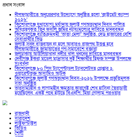
প্রধান সংবাদ
নীলফামারীতে অনুপ্রেরণার উদ্যোগে অনুষ্ঠিত হলো ‘ক্লাইমেট ক্যাম্প
২০২৬’
কিশোরগঞ্জে যথাযোগ্য মর্যাদায় জুলাই গণঅভ্যুত্থান দিবস পালিত
অধিগ্রহণকৃত তিন ফসলি জমির ন্যায্যমূল্যের দাবিতে মানববন্ধন
কিশোরগঞ্জে ব্যতিক্রমধর্মী ‘ভাতা মেলা’ অনুষ্ঠিত, দেড় হাজারের বেশি
সেবাপ্রার্থীর ভিড়
জুলাই সনদ বাস্তবায়ন না হলে আবারও রাজপথ উত্তপ্ত হবে
নীলফামারীতে জামায়াতের গণ-সমাবেশে বক্তারা
জলঢাকায় আউলিয়াখানা নদীর খাল খননের দাবিতে মানববন্ধন
দেবীগঞ্জ ইকরা মডেল মাদ্রাসার দুই শিক্ষার্থীর হিফজ সম্পন্ন উপলক্ষে
সংবর্ধনা
কিশোরগঞ্জে ৮০ পিস ট্যাপেন্টাডল ট্যাবলেটসহ গ্রেপ্তার ২,
ওয়ারেন্টভুক্ত আসামিও আটক
কিশোরগঞ্জে জুলাই গণঅভ্যুত্থান দিবস-২০২৬ উপলক্ষে প্রস্তুতিমূলক
সভা অনুষ্ঠিত
ভারসাম্যহীন ও লাগামহীন ক্ষমতার কারণেই শেখ হাসিনা স্বৈরাচারী
হয়েছিলেন, একই পথে হাঁটছে বিএনপি: মিয়া গোলাম পরওয়ার
রাজধানী
সারাদেশ
লাইফস্টাইল
ভিডিও
শৈলী