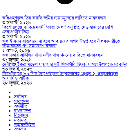
অধিগ্রহণকৃত তিন ফসলি জমির ন্যায্যমূল্যের দাবিতে মানববন্ধন
৩ অগাস্ট, ২০২৬
কিশোরগঞ্জে ব্যতিক্রমধর্মী ‘ভাতা মেলা’ অনুষ্ঠিত, দেড় হাজারের বেশি
সেবাপ্রার্থীর ভিড়
৩ অগাস্ট, ২০২৬
জুলাই সনদ বাস্তবায়ন না হলে আবারও রাজপথ উত্তপ্ত হবে নীলফামারীতে
জামায়াতের গণ-সমাবেশে বক্তারা
১ অগাস্ট, ২০২৬
জলঢাকায় আউলিয়াখানা নদীর খাল খননের দাবিতে মানববন্ধন
৩১ জুলাই, ২০২৬
দেবীগঞ্জ ইকরা মডেল মাদ্রাসার দুই শিক্ষার্থীর হিফজ সম্পন্ন উপলক্ষে সংবর্ধনা
৩০ জুলাই, ২০২৬
কিশোরগঞ্জে ৮০ পিস ট্যাপেন্টাডল ট্যাবলেটসহ গ্রেপ্তার ২, ওয়ারেন্টভুক্ত
আসামিও আটক
২৮ জুলাই, ২০২৬
সর্বশেষ
সারাদেশ
অর্থনীতি
বাংলাদেশ
বিনোদন
মতামত
লাইফস্টাইল
অপরাধ