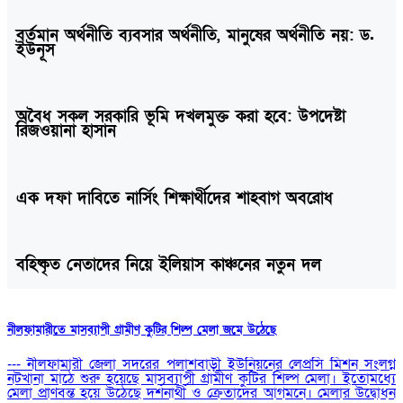
বর্তমান অর্থনীতি ব্যবসার অর্থনীতি, মানুষের অর্থনীতি নয়: ড.
ইউনূস
অবৈধ সকল সরকারি ভূমি দখলমুক্ত করা হবে: উপদেষ্টা
রিজওয়ানা হাসান
এক দফা দাবিতে নার্সিং শিক্ষার্থীদের শাহবাগ অবরোধ
বহিষ্কৃত নেতাদের নিয়ে ইলিয়াস কাঞ্চনের নতুন দল
নীলফামারীতে মাসব্যাপী গ্রামীণ কুটির শিল্প মেলা জমে উঠেছে
--- নীলফামারী জেলা সদরের পলাশবাড়ী ইউনিয়নের লেপ্রসি মিশন সংলগ্ন
নটখানা মাঠে শুরু হয়েছে মাসব্যাপী গ্রামীণ কুটির শিল্প মেলা। ইতোমধ্যে
মেলা প্রাণবন্ত হয়ে উঠেছে দর্শনার্থী ও ক্রেতাদের আগমনে। মেলার উদ্বোধন