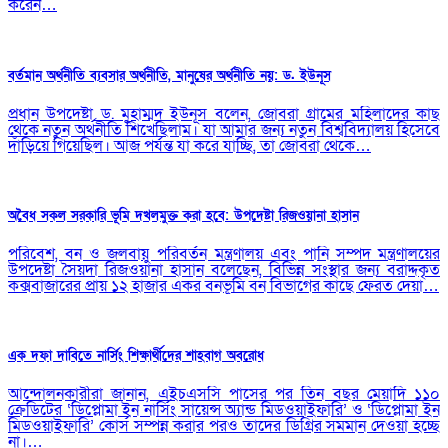
করেন…
বর্তমান অর্থনীতি ব্যবসার অর্থনীতি, মানুষের অর্থনীতি নয়: ড. ইউনূস
প্রধান উপদেষ্টা ড. মুহাম্মদ ইউনূস বলেন, জোবরা গ্রামের মহিলাদের কাছ
থেকে নতুন অর্থনীতি শিখেছিলাম। যা আমার জন্য নতুন বিশ্ববিদ্যালয় হিসেবে
দাঁড়িয়ে গিয়েছিল। আজ পর্যন্ত যা করে যাচ্ছি, তা জোবরা থেকে…
অবৈধ সকল সরকারি ভূমি দখলমুক্ত করা হবে: উপদেষ্টা রিজওয়ানা হাসান
পরিবেশ, বন ও জলবায়ু পরিবর্তন মন্ত্রণালয় এবং পানি সম্পদ মন্ত্রণালয়ের
উপদেষ্টা সৈয়দা রিজওয়ানা হাসান বলেছেন, বিভিন্ন সংস্থার জন্য বরাদ্দকৃত
কক্সবাজারের প্রায় ১২ হাজার একর বনভূমি বন বিভাগের কাছে ফেরত দেয়া…
এক দফা দাবিতে নার্সিং শিক্ষার্থীদের শাহবাগ অবরোধ
আন্দোলনকারীরা জানান, এইচএসসি পাসের পর তিন বছর মেয়াদি ১১০
ক্রেডিটের ‘ডিপ্লোমা ইন নার্সিং সায়েন্স অ্যান্ড মিডওয়াইফারি’ ও ‘ডিপ্লোমা ইন
মিডওয়াইফারি’ কোর্স সম্পন্ন করার পরও তাদের ডিগ্রির সমমান দেওয়া হচ্ছে
না।…