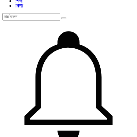
শৈলী
খেলা