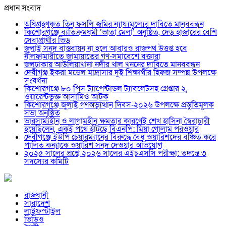
প্রধান সংবাদ
অধিগ্রহণকৃত তিন ফসলি জমির ন্যায্যমূল্যের দাবিতে মানববন্ধন
কিশোরগঞ্জে ব্যতিক্রমধর্মী ‘ভাতা মেলা’ অনুষ্ঠিত, দেড় হাজারের বেশি
সেবাপ্রার্থীর ভিড়
জুলাই সনদ বাস্তবায়ন না হলে আবারও রাজপথ উত্তপ্ত হবে
নীলফামারীতে জামায়াতের গণ-সমাবেশে বক্তারা
জলঢাকায় আউলিয়াখানা নদীর খাল খননের দাবিতে মানববন্ধন
দেবীগঞ্জ ইকরা মডেল মাদ্রাসার দুই শিক্ষার্থীর হিফজ সম্পন্ন উপলক্ষে
সংবর্ধনা
কিশোরগঞ্জে ৮০ পিস ট্যাপেন্টাডল ট্যাবলেটসহ গ্রেপ্তার ২,
ওয়ারেন্টভুক্ত আসামিও আটক
কিশোরগঞ্জে জুলাই গণঅভ্যুত্থান দিবস-২০২৬ উপলক্ষে প্রস্তুতিমূলক
সভা অনুষ্ঠিত
ভারসাম্যহীন ও লাগামহীন ক্ষমতার কারণেই শেখ হাসিনা স্বৈরাচারী
হয়েছিলেন, একই পথে হাঁটছে বিএনপি: মিয়া গোলাম পরওয়ার
দেবীগঞ্জে ইউপি চেয়ারম্যানের বিরুদ্ধে বৈধ ওয়ারিশদের বঞ্চিত করে
পালিত কন্যাকে ওয়ারিশ সনদ দেওয়ার অভিযোগ
২০২৫ সালের প্রশ্নে ২০২৬ সালের এইচএসসি পরীক্ষা: তদন্তে ৩
সদস্যের কমিটি
রাজধানী
সারাদেশ
লাইফস্টাইল
ভিডিও