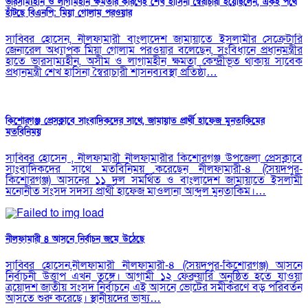
ভারসাম্যহীন ও লাগামহীন ক্ষমতার কারণেই শেখ হাসিনা স্বৈরাচারী হয়েছিলেন, একই পথে
হাঁটছে বিএনপি: মিয়া গোলাম পরওয়ার
সাব্বির হোসেন, নীলফামারী বাংলাদেশ জামায়াতে ইসলামীর সেক্রেটারি
জেনারেল অধ্যাপক মিয়া গোলাম পরওয়ার বলেছেন, সংবিধানে প্রধানমন্ত্রীর
হাতে ভারসাম্যহীন, অসীম ও লাগামহীন ক্ষমতা কেন্দ্রীভূত থাকায় সাবেক
প্রধানমন্ত্রী শেখ হাসিনা স্বৈরাচারী শাসনব্যবস্থা প্রতিষ্ঠা…
কিশোরগঞ্জ প্রেসক্লাবে সাংবাদিকদের সাথে, জামায়াত প্রার্থী হাফেজ মুনতাকিমের
মতবিনিময়
সাব্বির হোসেন , নীলফামারী নীলফামারীর কিশোরগঞ্জ উপজেলা প্রেসক্লাবে
সাংবাদিকদের সাথে মতবিনিময় করেছেন নীলফামারী-৪ (সৈয়দপুর-
কিশোরগঞ্জ) আসনের ১১ দল সমর্থিত ও বাংলাদেশ জামায়াতে ইসলামী
মনোনীত সংসদ সদস্য প্রার্থী হাফেজ মাওলানা আব্দুল মুনতাকিম।…
নীলফামারী ৪ আসনে নির্বাচন জমে উঠেছে
সাব্বির হোসেন,নীলফামারী ​নীলফামারী-৪ (সৈয়দপুর-কিশোরগঞ্জ) আসনে
নির্বাচনী উত্তাপ এখন তুঙ্গে। আগামী ১২ ফেব্রুয়ারি অনুষ্ঠিত হতে যাওয়া
ত্রয়োদশ জাতীয় সংসদ নির্বাচনে এই আসনে ভোটের সমীকরণে বড় পরিবর্তন
আসতে শুরু করেছে। স্থানীয়দের ভাষ্য…