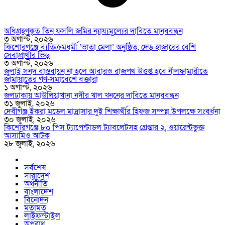
অধিগ্রহণকৃত তিন ফসলি জমির ন্যায্যমূল্যের দাবিতে মানববন্ধন
৩ অগাস্ট, ২০২৬
কিশোরগঞ্জে ব্যতিক্রমধর্মী ‘ভাতা মেলা’ অনুষ্ঠিত, দেড় হাজারের বেশি
সেবাপ্রার্থীর ভিড়
৩ অগাস্ট, ২০২৬
জুলাই সনদ বাস্তবায়ন না হলে আবারও রাজপথ উত্তপ্ত হবে নীলফামারীতে
জামায়াতের গণ-সমাবেশে বক্তারা
১ অগাস্ট, ২০২৬
জলঢাকায় আউলিয়াখানা নদীর খাল খননের দাবিতে মানববন্ধন
৩১ জুলাই, ২০২৬
দেবীগঞ্জ ইকরা মডেল মাদ্রাসার দুই শিক্ষার্থীর হিফজ সম্পন্ন উপলক্ষে সংবর্ধনা
৩০ জুলাই, ২০২৬
কিশোরগঞ্জে ৮০ পিস ট্যাপেন্টাডল ট্যাবলেটসহ গ্রেপ্তার ২, ওয়ারেন্টভুক্ত
আসামিও আটক
২৮ জুলাই, ২০২৬
সর্বশেষ
সারাদেশ
অর্থনীতি
বাংলাদেশ
বিনোদন
মতামত
লাইফস্টাইল
অপরাধ