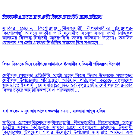
নীলফামারী-৪ আসনে জাপা প্রার্থীর বিরুদ্ধে আচরণবিধি ভঙ্গের অভিযোগ
সাব্বির হোসেন, কিশোরগঞ্জ (নীলফামারী) নীলফামারী-৪ (সৈয়দপুর-
কিশোরগঞ্জ) আসনে জাতীয় পার্টি মনোনীত সংসদ সদস্য প্রার্থী সিদ্দিকুল
আলমের বিরুদ্ধে নির্বাচনী আচরণবিধি ভঙ্গের অভিযোগ উঠেছে। তফসিল
ঘোষণার পর ভোট গ্রহণের নির্ধারিত সময়ের তিন সপ্তাহের…
বিজয় দিবসকে ঘিরে দেবীগঞ্জে জামায়াতে ইসলামীর ব্যতিক্রমী পরিচ্ছন্নতা উদ্যোগ
দেবীগঞ্জ (পঞ্চগড়) প্রতিনিধি :বাপ্পী মহান বিজয় দিবস উপলক্ষে পঞ্চগড়ের
দেবীগঞ্জ উপজেলায় পরিচ্ছন্নতা অভিযান পরিচালনা করেছে বাংলাদেশ
জামায়াতে ইসলামী। সোমবার (১৫ ডিসেম্বর) দুপুর ১২টায় দেবীগঞ্জ পৌরসভার
বিজয় চত্বরে আনুষ্ঠানিকভাবে এ পরিচ্ছন্নতা…
যারা জালেম মানুষ আর তাদের ক্ষমতায় চায়না , মাওলানা আব্দুল হালিম
সাব্বির হোসেন,কিশোরগঞ্জ,নীলফামারী নীলফামারীর কিশোরগঞ্জে আসন্ন
জাতীয় সংসদ নির্বাচনকে সামনে রেখে বাংলাদেশ জামায়াত ইসলামী
কিশোরগঞ্জ উপজেলা শাখার উদ্যোগে উপজেলা জামায়াত অফিসে এক