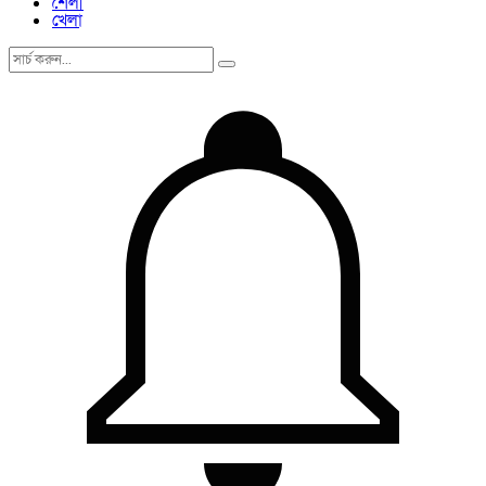
শৈলী
খেলা