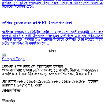
জনপ্রিয় মুখ আখতারুজ্জামান খান। সততা, নিষ্ঠা ও উন্নয়নমূলক কর্মকাণ্ডে
নিজেকে নিবেদিত রেখে…
দেবীগঞ্জে যুবদলের ৪৭তম প্রতিষ্ঠাবার্ষিকী উপলক্ষে গণসমাবেশ
দেবীগঞ্জ (পঞ্চগড়) প্রতিনিধি: বাপ্পি : বাংলাদেশ জাতীয়তাবাদী যুবদলের
৪৭তম প্রতিষ্ঠাবার্ষিকী উপলক্ষে পঞ্চগড়ের দেবীগঞ্জে এক যুব গণসমাবেশ
অনুষ্ঠিত হয়েছে। বুধবার (২৯ অক্টোবর) বিকেলে দেবীগঞ্জ পৌর শহরের বিজয়
চত্বরে আয়োজিত এ গণসমাবেশে…
আরও
Sample Page
প্রকাশক ও সম্পাদকঃ মো: আজাহারুল ইসলাম
প্রধান কার্যালয়: হাউস#১২/ই, রোড #১/১১, কালশি, মিরপুর, ঢাকা-১২১৬।
আঞ্চলিক কার্যালয়: উকিলের মোড়, কলেজ স্টেশন রোড, নীলফামারী।
যোগাযোগ +৮৮০ ১৩০৩-৩৯২৬৩১, +৮৮০ ১৩৪১-২৯৬৩৮৮ । ইমেইল :
northmail24@gmail.com
সোশ্যাল মিডিয়া
নিউজলেটার