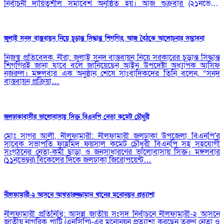
নির্বাচনী দায়িত্বশীল সমাবেশ অনুষ্ঠিত হয়। আজ শুক্রবার (২১নভেম্বর)
উপজেলা…
জুলাই সনদ বাস্তবায়ন নিয়ে চূড়ান্ত সিদ্ধান্ত শিগগির, আজ বৈঠকে আলোচনার সম্ভাবনা
নিজস্ব প্রতিবেদক, নীরা: জুলাই সনদ বাস্তবায়ন নিয়ে সরকারের চূড়ান্ত সিদ্ধান্ত
শিগগিরই জানা যাবে বলে জানিয়েছেন আইন উপদেষ্টা অধ্যাপক আসিফ
নজরুল। মঙ্গলবার এক অনুষ্ঠান শেষে সাংবাদিকদের তিনি বলেন, “সনদ
বাস্তবায়ন প্রক্রিয়া…
জলঢাকাবাসীর ভালোবাসায় সিক্ত বিএনপি নেতা কমেট চৌধুরী
মোঃ সাগর আলী, নীলফামারী: নীলফামারী জলঢাকা উপজেলা বিএনপি'র
সাবেক সভাপতি ফাহমিদ ফয়সাল কমেট চৌধুরী বিএনপি সহ সহযোগী
সংগঠনের নেতা-কর্মী ছাড়া ও জনসাধারণের ভালোবাসায় সিক্ত। মঙ্গলবার
(১১নভেম্বর) বিকেলের দিকে জলঢাকা জিরোপয়েন্ট…
নীলফামারী-২ আসনে আখতারুজ্জামান খানের মনোনয়ন প্রত্যাশা
নীলফামারী প্রতিনিধি: আসন্ন জাতীয় সংসদ নির্বাচনে নীলফামারী-২ আসনে
জাতীয় নাগরিক পার্টি (এনসিপি)-এর মনোনয়ন প্রত্যাশা করছেন তরুণ নেতা ও