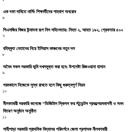
এক দফা দাবিতে নার্সিং শিক্ষার্থীদের শাহবাগ অবরোধ
৬
পিএসজির বিজয় উন্মাদনা রূপ নিল সহিংসতায়: নিহত ২, আহত ১৯২, গ্রেফতার ৫০০
৭
বহিষ্কৃত নেতাদের নিয়ে ইলিয়াস কাঞ্চনের নতুন দল
৮
অবৈধ সকল সরকারি ভূমি দখলমুক্ত করা হবে: উপদেষ্টা রিজওয়ানা হাসান
৯
গরমকালে নিজেকে সুস্থ রাখতে হলে কিছু গুরুত্বপূর্ণ নিয়ম
১০
নীলফামারী সরকারি কলেজে “ডিজিটাল স্কিলস ফর স্টুডেন্টস প্রকল্পেরসমাপনী ও সনদ
বিতরণ অনুষ্ঠান অনুষ্ঠিত
১১
শাহীপাড়া সরকারি প্রাথমিক বিদ্যালয় পরিদর্শনে জেলা প্রশাসক নীলফামারী