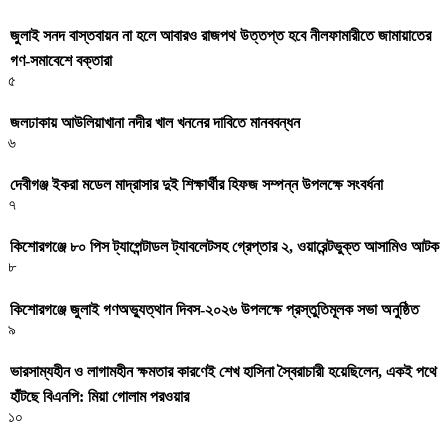
জুলাই সনদ বাস্তবায়ন না হলে আবারও রাজপথ উত্তপ্ত হবে নীলফামারীতে জামায়াতের
গণ-সমাবেশে বক্তারা
৫
জলঢাকায় আউলিয়াখানা নদীর খাল খননের দাবিতে মানববন্ধন
৬
দেবীগঞ্জ ইকরা মডেল মাদ্রাসার দুই শিক্ষার্থীর হিফজ সম্পন্ন উপলক্ষে সংবর্ধনা
৭
কিশোরগঞ্জে ৮০ পিস ট্যাপেন্টাডল ট্যাবলেটসহ গ্রেপ্তার ২, ওয়ারেন্টভুক্ত আসামিও আটক
৮
কিশোরগঞ্জে জুলাই গণঅভ্যুত্থান দিবস-২০২৬ উপলক্ষে প্রস্তুতিমূলক সভা অনুষ্ঠিত
৯
ভারসাম্যহীন ও লাগামহীন ক্ষমতার কারণেই শেখ হাসিনা স্বৈরাচারী হয়েছিলেন, একই পথে
হাঁটছে বিএনপি: মিয়া গোলাম পরওয়ার
১০