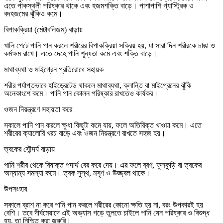
এতে পাকস্থলী পরিষ্কার থাকে এবং হজমশক্তি বাড়ে। পাশাপাশি গ্যাস্ট্রিক ও
বদহজমের ঝুঁকিও কমে।
বিপাকক্রিয়া (মেটাবলিজম) বাড়ায়
খালি পেটে পানি পান করলে শরীরের বিপাকক্রিয়া সক্রিয় হয়, যা সারা দিন শরীরকে চাঙা ও
কর্মক্ষম রাখে। এতে দেহে পানি শূন্যতা কমে এবং শক্তি বাড়ে।
মাথাব্যথা ও মাইগ্রেন প্রতিরোধে সহায়ক
শরীর পর্যাপ্তভাবে হাইড্রেটেড থাকলে মাথাব্যথা, ক্লান্তি বা মাইগ্রেনের ঝুঁকি
অনেকাংশে কমে। পানি পান কোলন পরিষ্কার রাখতেও কার্যকর।
ওজন নিয়ন্ত্রণে সহায়তা করে
সকালে পানি পান করলে ক্ষুধা কিছুটা কমে যায়, ফলে অতিরিক্ত খাওয়া কমে। এতে
শরীরের ক্যালোরি খরচ বাড়ে এবং ওজন নিয়ন্ত্রণে রাখতে সহজ হয়।
ত্বকের সৌন্দর্য বাড়ায়
পানি শরীর থেকে বিষাক্ত পদার্থ বের করে দেয়। এর ফলে ব্রণ, ফুসকুড়ি বা ত্বকের
অন্যান্য সমস্যা কমে। ত্বক সুস্থ, মসৃণ ও উজ্জ্বল থাকে।
উপসংহার
সকালে ব্রাশ না করে পানি পান করলে শরীরের কোনো ক্ষতি হয় না, বরং উপকারই হয়
বেশি। তবে দীর্ঘমেয়াদে এই অভ্যাস গড়ে তুলতে চাইলে পানি যেন পরিষ্কার ও বিশুদ্ধ
হয়, তা নিশ্চিত করা জরুরি।