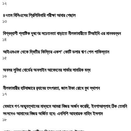
১২
৪৭তম বিসিএসের প্রিলিমিনারি পরীক্ষা আবার পেছাল
১৩
বিশ্বব্যাপী প্লাষ্টিক দূষণের সচেতনতা বাড়াতে নীলফামারীতে টিআইবি এর মানববন্ধন
১৪
আইএমএফ থেকে দ্বিতীয় কিস্তির একশ’ কোটি ডলার ঋণ পেল পাকিস্তান
১৫
অবসর সুবিধা বোর্ডের অনলাইন আবেদনের সার্ভার সাময়িক বন্ধ
১৬
নীলফামারীর হাটবাজারে র‌্যাবের তৎপরতা, জাল টাকা রোধে বুথ স্থাপন
১৭
যেভাবে গণ-অভ্যুত্থানের মাধ্যমে আমরা বিজয় অর্জন করেছি, ইনশাআল্লাহ ঠিক তেমনি
সংসদেও আমাদের বিজয় অর্জিত হবে: এনসিপি আহবায়ক নাহিদ ইসলাম
১৮