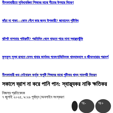
নীলফামারীতে সুবিধাবঞ্চিত শিশুদের মাঝে শীতের উপহার বিতরণ
কাঁচা না পাকা—কোন পেঁপে কার জন্য উপকারী? জানালেন পুষ্টিবিদ
ঝটপট নাশতায় পাউরুটি? প্রতিদিন খেলে বাড়তে পারে নানা স্বাস্থ্যঝুঁকি
ফুসফুস সুস্থ রাখতে যেসব খাবার কার্যকর গবেষণাভিত্তিক খাদ্যাভ্যাস ও জীবনধারার পরামর্শ
নীলফামারী গুড নেইবারস কর্তৃক অপুষ্টি শিশুদের মাঝে পুষ্টিকর খাদ্য সামগ্রী বিতরন
সকালে ব্রাশ না করে পানি পান: স্বাস্থ্যকর নাকি ক্ষতিকর
নিজস্ব প্রতিবেদক
৭ জুলাই ২০২৫, ৯:২৬ পূর্বাহ্ন
|
অনলাইন সংস্করণ
অ-
অ+