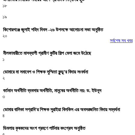
১৮
১৯
কিশোরগঞ্জে জুলাই শহিদ দিবস -২৬ উপলক্ষে আলোচনা সভা অনুষ্ঠিত
২০
সর্বশেষ সব খবর
নীলফামারীতে মাসব্যাপী গ্রামীণ কুটির শিল্প মেলা জমে উঠেছে
১
ডোমারে মা সমাবেশ ও শিক্ষক সুস্মিতা কুন্ডু’র বিদায় সংবর্ধনা
২
বর্তমান অর্থনীতি ব্যবসার অর্থনীতি, মানুষের অর্থনীতি নয়: ড. ইউনূস
৩
ডোমার বালিকা সপ্রাবি’র শিক্ষক সুরাইয়া বিলকিস এর অবসরজনিত বিদায় সম্বর্ধনা
৪
ডিমলায় কৃষকদের অংশ গ্রহণে পার্টনার কংগ্রেস অনুষ্ঠিত
৫