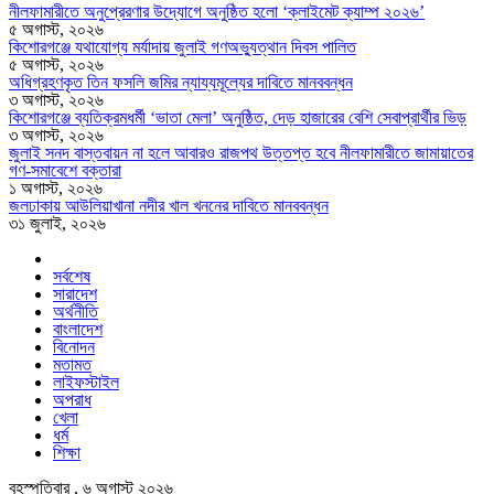
নীলফামারীতে অনুপ্রেরণার উদ্যোগে অনুষ্ঠিত হলো ‘ক্লাইমেট ক্যাম্প ২০২৬’
৫ অগাস্ট, ২০২৬
কিশোরগঞ্জে যথাযোগ্য মর্যাদায় জুলাই গণঅভ্যুত্থান দিবস পালিত
৫ অগাস্ট, ২০২৬
অধিগ্রহণকৃত তিন ফসলি জমির ন্যায্যমূল্যের দাবিতে মানববন্ধন
৩ অগাস্ট, ২০২৬
কিশোরগঞ্জে ব্যতিক্রমধর্মী ‘ভাতা মেলা’ অনুষ্ঠিত, দেড় হাজারের বেশি সেবাপ্রার্থীর ভিড়
৩ অগাস্ট, ২০২৬
জুলাই সনদ বাস্তবায়ন না হলে আবারও রাজপথ উত্তপ্ত হবে নীলফামারীতে জামায়াতের
গণ-সমাবেশে বক্তারা
১ অগাস্ট, ২০২৬
জলঢাকায় আউলিয়াখানা নদীর খাল খননের দাবিতে মানববন্ধন
৩১ জুলাই, ২০২৬
সর্বশেষ
সারাদেশ
অর্থনীতি
বাংলাদেশ
বিনোদন
মতামত
লাইফস্টাইল
অপরাধ
খেলা
ধর্ম
শিক্ষা
বৃহস্পতিবার , ৬ অগাস্ট ২০২৬