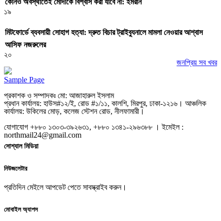
কোনও অবস্থাতেই মোদীকে বিশ্বাস করা যাবে না: ইমরান
১৯
মিটফোর্ডে ব্যবসায়ী সোহাগ হত্যা: দ্রুত বিচার ট্রাইব্যুনালে মামলা নেওয়ার আশ্বাস
আসিফ নজরুলের
২০
জনপ্রিয় সব খবর
Sample Page
প্রকাশক ও সম্পাদকঃ মো: আজাহারুল ইসলাম
প্রধান কার্যালয়: হাউস#১২/ই, রোড #১/১১, কালশি, মিরপুর, ঢাকা-১২১৬। আঞ্চলিক
কার্যালয়: উকিলের মোড়, কলেজ স্টেশন রোড, নীলফামারী।
যোগাযোগ +৮৮০ ১৩০৩-৩৯২৬৩১, +৮৮০ ১৩৪১-২৯৬৩৮৮ । ইমেইল :
northmail24@gmail.com
সোশ্যাল মিডিয়া
নিউজলেটার
প্রতিদিন মেইলে আপডেট পেতে সাবস্ক্রাইব করুন।
মোবাইল অ্যাপস