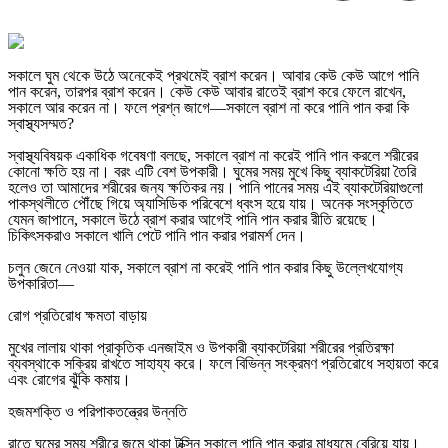
সকালে ঘুম থেকে উঠে অনেকেই প্রথমেই ব্রাশ করেন। আবার কেউ কেউ আগে পানি
পান করেন, তারপর ব্রাশ করেন। কেউ কেউ আবার রাতেই ব্রাশ করে ফেলে রাখেন,
সকালে আর করেন না। ফলে প্রশ্ন জাগে—সকালে ব্রাশ না করে পানি পান করা কি
স্বাস্থ্যসম্মত?
স্বাস্থ্যবিষয়ক একাধিক গবেষণা বলছে, সকালে ব্রাশ না করেই পানি পান করলে শরীরের
কোনো ক্ষতি হয় না। বরং এটি বেশ উপকারী। ঘুমের সময় মুখে কিছু ব্যাকটেরিয়া তৈরি
হলেও তা আমাদের শরীরের জন্য ক্ষতিকর নয়। পানি পানের সময় এই ব্যাকটেরিয়াগুলো
পাকস্থলীতে পৌঁছে গিয়ে অ্যাসিডিক পরিবেশে ধ্বংস হয়ে যায়। অনেক সংস্কৃতিতে
যেমন জাপানে, সকালে উঠে ব্রাশ করার আগেই পানি পান করার রীতি রয়েছে।
চিকিৎসকরাও সকালে খালি পেটে পানি পান করার পরামর্শ দেন।
চলুন জেনে নেওয়া যাক, সকালে ব্রাশ না করেই পানি পান করার কিছু উল্লেখযোগ্য
উপকারিতা—
রোগ প্রতিরোধ ক্ষমতা বাড়ায়
মুখের লালায় থাকা প্রাকৃতিক এনজাইম ও উপকারী ব্যাকটেরিয়া শরীরের প্রতিরক্ষা
ব্যবস্থাকে সক্রিয় রাখতে সাহায্য করে। ফলে বিভিন্ন সংক্রমণ প্রতিরোধে সহায়তা করে
এবং রোগের ঝুঁকি কমায়।
হজমশক্তি ও পরিপাকতন্ত্রের উন্নতি
রাতে ঘুমের সময় শরীরে জমে থাকা টক্সিন সকালে পানি পান করার মাধ্যমে বেরিয়ে যায়।