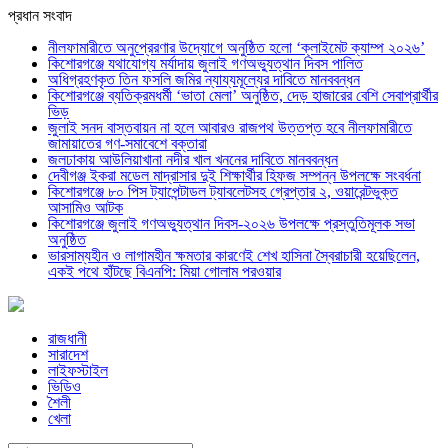
প্রধান সংবাদ
নীলফামারীতে অনুপ্রেরণার উদ্যোগে অনুষ্ঠিত হলো ‘ক্লাইমেট ক্যাম্প ২০২৬’
কিশোরগঞ্জে যথাযোগ্য মর্যাদায় জুলাই গণঅভ্যুত্থান দিবস পালিত
অধিগ্রহণকৃত তিন ফসলি জমির ন্যায্যমূল্যের দাবিতে মানববন্ধন
কিশোরগঞ্জে ব্যতিক্রমধর্মী ‘ভাতা মেলা’ অনুষ্ঠিত, দেড় হাজারের বেশি সেবাপ্রার্থীর
ভিড়
জুলাই সনদ বাস্তবায়ন না হলে আবারও রাজপথ উত্তপ্ত হবে নীলফামারীতে
জামায়াতের গণ-সমাবেশে বক্তারা
জলঢাকায় আউলিয়াখানা নদীর খাল খননের দাবিতে মানববন্ধন
দেবীগঞ্জ ইকরা মডেল মাদ্রাসার দুই শিক্ষার্থীর হিফজ সম্পন্ন উপলক্ষে সংবর্ধনা
কিশোরগঞ্জে ৮০ পিস ট্যাপেন্টাডল ট্যাবলেটসহ গ্রেপ্তার ২, ওয়ারেন্টভুক্ত
আসামিও আটক
কিশোরগঞ্জে জুলাই গণঅভ্যুত্থান দিবস-২০২৬ উপলক্ষে প্রস্তুতিমূলক সভা
অনুষ্ঠিত
ভারসাম্যহীন ও লাগামহীন ক্ষমতার কারণেই শেখ হাসিনা স্বৈরাচারী হয়েছিলেন,
একই পথে হাঁটছে বিএনপি: মিয়া গোলাম পরওয়ার
রাজধানী
সারাদেশ
লাইফস্টাইল
ভিডিও
শৈলী
খেলা