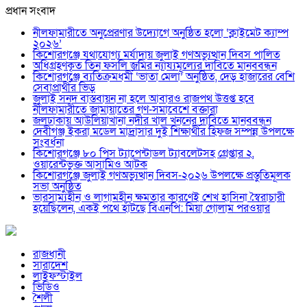
প্রধান সংবাদ
নীলফামারীতে অনুপ্রেরণার উদ্যোগে অনুষ্ঠিত হলো ‘ক্লাইমেট ক্যাম্প
২০২৬’
কিশোরগঞ্জে যথাযোগ্য মর্যাদায় জুলাই গণঅভ্যুত্থান দিবস পালিত
অধিগ্রহণকৃত তিন ফসলি জমির ন্যায্যমূল্যের দাবিতে মানববন্ধন
কিশোরগঞ্জে ব্যতিক্রমধর্মী ‘ভাতা মেলা’ অনুষ্ঠিত, দেড় হাজারের বেশি
সেবাপ্রার্থীর ভিড়
জুলাই সনদ বাস্তবায়ন না হলে আবারও রাজপথ উত্তপ্ত হবে
নীলফামারীতে জামায়াতের গণ-সমাবেশে বক্তারা
জলঢাকায় আউলিয়াখানা নদীর খাল খননের দাবিতে মানববন্ধন
দেবীগঞ্জ ইকরা মডেল মাদ্রাসার দুই শিক্ষার্থীর হিফজ সম্পন্ন উপলক্ষে
সংবর্ধনা
কিশোরগঞ্জে ৮০ পিস ট্যাপেন্টাডল ট্যাবলেটসহ গ্রেপ্তার ২,
ওয়ারেন্টভুক্ত আসামিও আটক
কিশোরগঞ্জে জুলাই গণঅভ্যুত্থান দিবস-২০২৬ উপলক্ষে প্রস্তুতিমূলক
সভা অনুষ্ঠিত
ভারসাম্যহীন ও লাগামহীন ক্ষমতার কারণেই শেখ হাসিনা স্বৈরাচারী
হয়েছিলেন, একই পথে হাঁটছে বিএনপি: মিয়া গোলাম পরওয়ার
রাজধানী
সারাদেশ
লাইফস্টাইল
ভিডিও
শৈলী