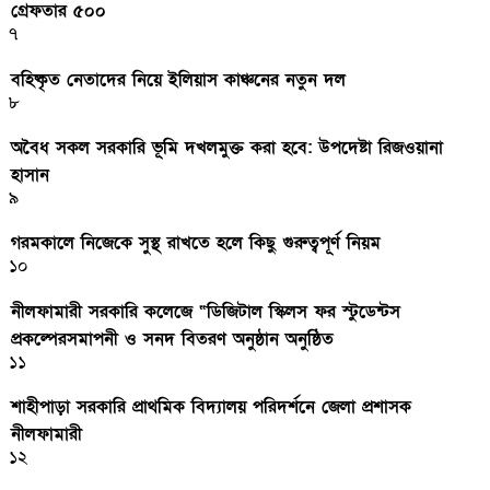
গ্রেফতার ৫০০
৭
বহিষ্কৃত নেতাদের নিয়ে ইলিয়াস কাঞ্চনের নতুন দল
৮
অবৈধ সকল সরকারি ভূমি দখলমুক্ত করা হবে: উপদেষ্টা রিজওয়ানা
হাসান
৯
গরমকালে নিজেকে সুস্থ রাখতে হলে কিছু গুরুত্বপূর্ণ নিয়ম
১০
নীলফামারী সরকারি কলেজে “ডিজিটাল স্কিলস ফর স্টুডেন্টস
প্রকল্পেরসমাপনী ও সনদ বিতরণ অনুষ্ঠান অনুষ্ঠিত
১১
শাহীপাড়া সরকারি প্রাথমিক বিদ্যালয় পরিদর্শনে জেলা প্রশাসক
নীলফামারী
১২