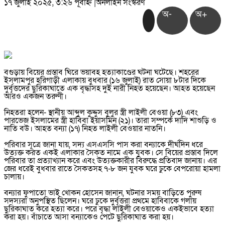
১৭ জুলাই ২০২৫, ৩:২৬ পূর্বাহ্ন
|
অনলাইন সংস্করণ
অ-
অ+
বগুড়ায় বিয়ের প্রস্তাব ঘিরে ভয়াবহ হত্যাকাণ্ডের ঘটনা ঘটেছে। শহরের
ইসলামপুর হরিগাড়ী এলাকায় বুধবার (১৬ জুলাই) রাত সোয়া ৮টার দিকে
দুর্বৃত্তদের ছুরিকাঘাতে এক বৃদ্ধাসহ দুই নারী নিহত হয়েছেন। আহত হয়েছেন
আরও একজন তরুণী।
নিহতরা হলেন- স্থানীয় আব্দুল কুদ্দুস বুলুর স্ত্রী লাইলী বেওয়া (৮৩) এবং
পারভেজ ইসলামের স্ত্রী হাবিবা ইয়াসমিন (২১)। তারা সম্পর্কে দাদি শাশুড়ি ও
নাতি বউ। আহত বন্যা (১৭) নিহত লাইলী বেওয়ার নাতনি।
পরিবার সূত্রে জানা যায়, সদ্য এসএসসি পাস করা বন্যাকে দীর্ঘদিন ধরে
উত্যক্ত করত একই এলাকার সৈকত নামে এক যুবক। সে বিয়ের প্রস্তাব দিলে
পরিবার তা প্রত্যাখ্যান করে এবং উত্যক্তকারীর বিরুদ্ধে প্রতিবাদ জানায়। এর
জের ধরেই বুধবার রাতে সৈকতসহ ৭-৮ জন যুবক ঘরে ঢুকে বেপরোয়া হামলা
চালায়।
বন্যার ফুপাতো ভাই খোকন হোসেন জানান, ঘটনার সময় বাড়িতে পুরুষ
সদস্যরা অনুপস্থিত ছিলেন। ঘরে ঢুকে দুর্বৃত্তরা প্রথমে হাবিবাকে গলায়
ছুরিকাঘাত করে হত্যা করে। পরে বৃদ্ধা লাইলী বেওয়াকেও একইভাবে হত্যা
করা হয়। বাঁচাতে আসা বন্যাকেও পেটে ছুরিকাঘাত করা হয়।