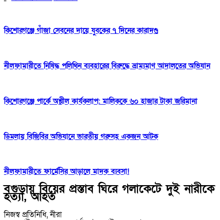
কিশোরগঞ্জে গাঁজা সেবনের দায়ে যুবকের ৭ দিনের কারাদণ্ড
নীলফামারীতে নিষিদ্ধ পলিথিন ব্যবহারের বিরুদ্ধে ভ্রাম্যমাণ আদালতের অভিযান
কিশোরগঞ্জে পার্কে অশ্লীল কার্যকলাপ: মালিককে ৬০ হাজার টাকা জরিমানা
ডিমলায় বিজিবির অভিযানে ভারতীয় গরুসহ একজন আটক
নীলফামারীতে ফার্মেসির আড়ালে মাদক ব্যবসা!
বগুড়ায় বিয়ের প্রস্তাব ঘিরে গলাকেটে দুই নারীকে
হত্যা, আহত
নিজস্ব প্রতিনিধি, নীরা