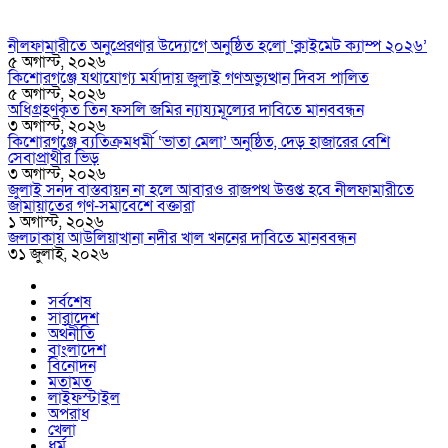
নীলফামারীতে অনুপ্রেরণার উদ্যোগে অনুষ্ঠিত হলো ‘ক্লাইমেট ক্যাম্প ২০২৬’
৫ অগাস্ট, ২০২৬
কিশোরগঞ্জে যথাযোগ্য মর্যাদায় জুলাই গণঅভ্যুত্থান দিবস পালিত
৫ অগাস্ট, ২০২৬
অধিগ্রহণকৃত তিন ফসলি জমির ন্যায্যমূল্যের দাবিতে মানববন্ধন
৩ অগাস্ট, ২০২৬
কিশোরগঞ্জে ব্যতিক্রমধর্মী ‘ভাতা মেলা’ অনুষ্ঠিত, দেড় হাজারের বেশি
সেবাপ্রার্থীর ভিড়
৩ অগাস্ট, ২০২৬
জুলাই সনদ বাস্তবায়ন না হলে আবারও রাজপথ উত্তপ্ত হবে নীলফামারীতে
জামায়াতের গণ-সমাবেশে বক্তারা
১ অগাস্ট, ২০২৬
জলঢাকায় আউলিয়াখানা নদীর খাল খননের দাবিতে মানববন্ধন
৩১ জুলাই, ২০২৬
সর্বশেষ
সারাদেশ
অর্থনীতি
বাংলাদেশ
বিনোদন
মতামত
লাইফস্টাইল
অপরাধ
খেলা
ধর্ম