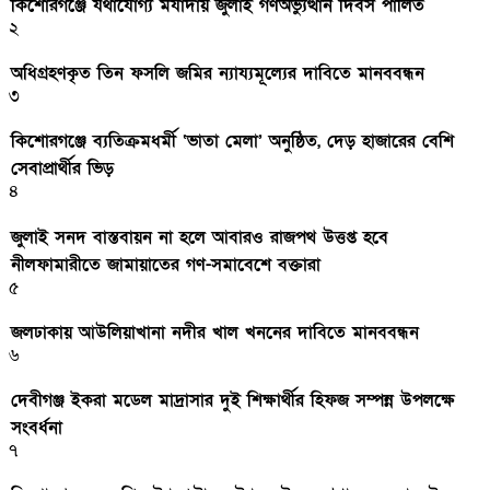
কিশোরগঞ্জে যথাযোগ্য মর্যাদায় জুলাই গণঅভ্যুত্থান দিবস পালিত
২
অধিগ্রহণকৃত তিন ফসলি জমির ন্যায্যমূল্যের দাবিতে মানববন্ধন
৩
কিশোরগঞ্জে ব্যতিক্রমধর্মী ‘ভাতা মেলা’ অনুষ্ঠিত, দেড় হাজারের বেশি
সেবাপ্রার্থীর ভিড়
৪
জুলাই সনদ বাস্তবায়ন না হলে আবারও রাজপথ উত্তপ্ত হবে
নীলফামারীতে জামায়াতের গণ-সমাবেশে বক্তারা
৫
জলঢাকায় আউলিয়াখানা নদীর খাল খননের দাবিতে মানববন্ধন
৬
দেবীগঞ্জ ইকরা মডেল মাদ্রাসার দুই শিক্ষার্থীর হিফজ সম্পন্ন উপলক্ষে
সংবর্ধনা
৭