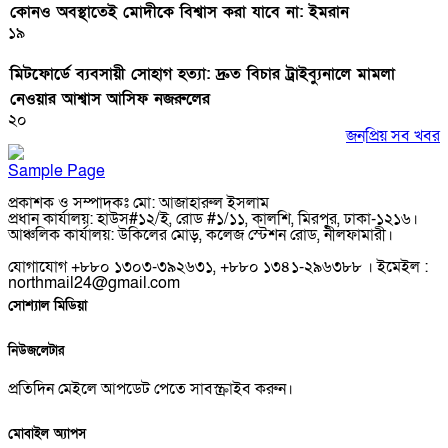
কোনও অবস্থাতেই মোদীকে বিশ্বাস করা যাবে না: ইমরান
১৯
মিটফোর্ডে ব্যবসায়ী সোহাগ হত্যা: দ্রুত বিচার ট্রাইব্যুনালে মামলা
নেওয়ার আশ্বাস আসিফ নজরুলের
২০
জনপ্রিয় সব খবর
Sample Page
প্রকাশক ও সম্পাদকঃ মো: আজাহারুল ইসলাম
প্রধান কার্যালয়: হাউস#১২/ই, রোড #১/১১, কালশি, মিরপুর, ঢাকা-১২১৬।
আঞ্চলিক কার্যালয়: উকিলের মোড়, কলেজ স্টেশন রোড, নীলফামারী।
যোগাযোগ +৮৮০ ১৩০৩-৩৯২৬৩১, +৮৮০ ১৩৪১-২৯৬৩৮৮ । ইমেইল :
northmail24@gmail.com
সোশ্যাল মিডিয়া
নিউজলেটার
প্রতিদিন মেইলে আপডেট পেতে সাবস্ক্রাইব করুন।
মোবাইল অ্যাপস