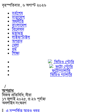
বৃহস্পতিবার , ৬ অগাস্ট ২০২৬
সর্বশেষ
সারাদেশ
অর্থনীতি
বাংলাদেশ
বিনোদন
মতামত
লাইফস্টাইল
অপরাধ
খেলা
ধর্ম
শিক্ষা
ভিডিও স্টোরি
ফটো স্টোরি
ফটোগ্যালারি
ভিডিও গ্যালারি
/
অপরাধ
নিজস্ব প্রতিনিধি, নীরা
১৭ জুলাই ২০২৫, ৩:২৬ পূর্বাহ্ন
অনলাইন সংস্করণ
এ সম্পর্কিত আরও খবর