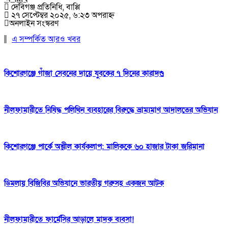
দেবিগঞ্জ প্রতিনিধি, বাপ্পি
২৭ সেপ্টেম্বর ২০২৫, ৬:২৩ অপরাহ্ন
অনলাইন সংস্করণ
এ সম্পর্কিত আরও খবর
কিশোরগঞ্জে গাঁজা সেবনের দায়ে যুবকের ৭ দিনের কারাদণ্ড
নীলফামারীতে নিষিদ্ধ পলিথিন ব্যবহারের বিরুদ্ধে ভ্রাম্যমাণ আদালতের অভিযান
কিশোরগঞ্জে পার্কে অশ্লীল কার্যকলাপ: মালিককে ৬০ হাজার টাকা জরিমানা
ডিমলায় বিজিবির অভিযানে ভারতীয় গরুসহ একজন আটক
নীলফামারীতে ফার্মেসির আড়ালে মাদক ব্যবসা!