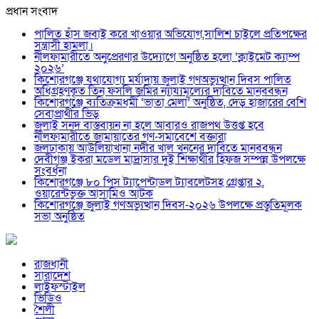
প্রধান সংবাদ
পালিত হাঁস জবাই করে খাওয়ার অভিযোগ,সালিশ চাইলে প্রতিপক্ষের
সন্ত্রাসী হামলা।
নীলফামারীতে অনুপ্রেরণার উদ্যোগে অনুষ্ঠিত হলো ‘ক্লাইমেট ক্যাম্প
২০২৬’
কিশোরগঞ্জে যথাযোগ্য মর্যাদায় জুলাই গণঅভ্যুত্থান দিবস পালিত
অধিগ্রহণকৃত তিন ফসলি জমির ন্যায্যমূল্যের দাবিতে মানববন্ধন
কিশোরগঞ্জে ব্যতিক্রমধর্মী ‘ভাতা মেলা’ অনুষ্ঠিত, দেড় হাজারের বেশি
সেবাপ্রার্থীর ভিড়
জুলাই সনদ বাস্তবায়ন না হলে আবারও রাজপথ উত্তপ্ত হবে
নীলফামারীতে জামায়াতের গণ-সমাবেশে বক্তারা
জলঢাকায় আউলিয়াখানা নদীর খাল খননের দাবিতে মানববন্ধন
দেবীগঞ্জ ইকরা মডেল মাদ্রাসার দুই শিক্ষার্থীর হিফজ সম্পন্ন উপলক্ষে
সংবর্ধনা
কিশোরগঞ্জে ৮০ পিস ট্যাপেন্টাডল ট্যাবলেটসহ গ্রেপ্তার ২,
ওয়ারেন্টভুক্ত আসামিও আটক
কিশোরগঞ্জে জুলাই গণঅভ্যুত্থান দিবস-২০২৬ উপলক্ষে প্রস্তুতিমূলক
সভা অনুষ্ঠিত
রাজধানী
সারাদেশ
লাইফস্টাইল
ভিডিও
শৈলী