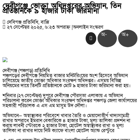
দেবীগঞ্জে ভোক্তা অধিদপ্তরের অভিযান, তিন
প্রতিষ্ঠানকে ৯ হাজার টাকা জরিমানা
দেবিগঞ্জ প্রতিনিধি, বাপ্পি
২৭ সেপ্টেম্বর ২০২৫, ৬:২৩ অপরাহ্ন
|
অনলাইন সংস্করণ
অ-
অ+
দেবীগঞ্জ (পঞ্চগড়) প্রতিনিধি
পঞ্চগড়ের দেবীগঞ্জে নিয়মিত বাজার মনিটরিংয়ের অংশ হিসেবে অভিযান
চালিয়েছে জাতীয় ভোক্তা অধিকার সংরক্ষণ অধিদপ্তর। এসময় বিভিন্ন
অনিয়মের দায়ে তিনটি প্রতিষ্ঠানকে মোট ৯ হাজার টাকা জরিমানা করা হয়।
শনিবার (২৭ সেপ্টেম্বর) দুপুরে দেবীগঞ্জ পৌরসভা এলাকায় এ অভিযান
পরিচালনা করেন ভোক্তা অধিকার সংরক্ষণ অধিদপ্তর পঞ্চগড় জেলা কার্যালয়ের
সহকারী পরিচালক এ এস এম মাসুম উদ দৌলা।
অভিযানে— অস্বাস্থ্যকর পরিবেশে খাবার তৈরি ও মেয়াদোত্তীর্ণ খাদ্যসামগ্রী
রাখার অপরাধে ইমরান বেকারিকে ৪ হাজার টাকা, মূল্য তালিকা প্রদর্শন না
করায় লাবনী স্টোরকে ২ হাজার টাকা, হোটেল অস্বাস্থ্যকর রাখা ও মূল্য
তালিকা না রাখার দায়ে নিউ ক্যাফে বাংলা হোটেল অ্যান্ড রেস্টুরে