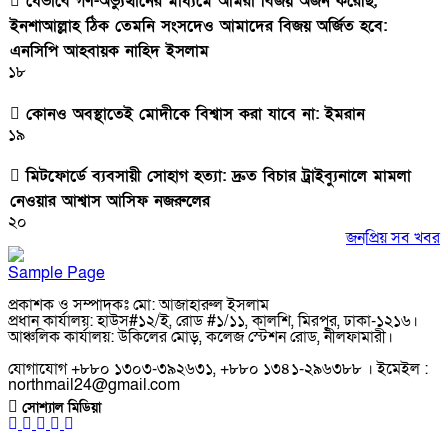
যেভাবে গণ-অভ্যুত্থানের মাধ্যমে আমরা বিজয় অর্জন করেছি,
ইনশাআল্লাহ ঠিক তেমনি সংসদেও আমাদের বিজয় অর্জিত হবে:
এনসিপি আহবায়ক নাহিদ ইসলাম
১৮
কোনও অবস্থাতেই মোদীকে বিশ্বাস করা যাবে না: ইমরান
১৯
মিটফোর্ডে ব্যবসায়ী সোহাগ হত্যা: দ্রুত বিচার ট্রাইব্যুনালে মামলা
নেওয়ার আশ্বাস আসিফ নজরুলের
২০
জনপ্রিয় সব খবর
Sample Page
প্রকাশক ও সম্পাদকঃ মো: আজাহারুল ইসলাম
প্রধান কার্যালয়: হাউস#১২/ই, রোড #১/১১, কালশি, মিরপুর, ঢাকা-১২১৬।
আঞ্চলিক কার্যালয়: উকিলের মোড়, কলেজ স্টেশন রোড, নীলফামারী।
যোগাযোগ +৮৮০ ১৩০৩-৩৯২৬৩১, +৮৮০ ১৩৪১-২৯৬৩৮৮ । ইমেইল :
northmail24@gmail.com
সোশ্যাল মিডিয়া