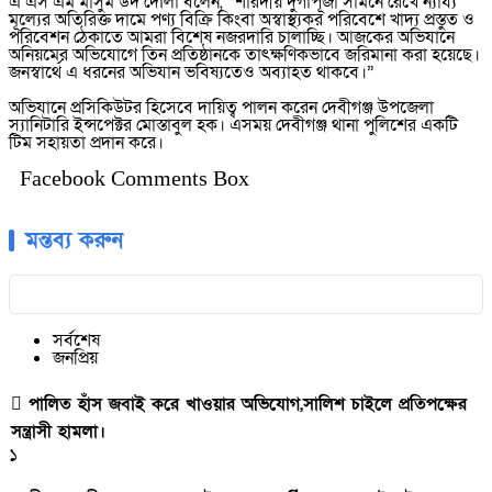
এ এস এম মাসুম উদ দৌলা বলেন, “শারদীয় দুর্গাপূজা সামনে রেখে ন্যায্য
মূল্যের অতিরিক্ত দামে পণ্য বিক্রি কিংবা অস্বাস্থ্যকর পরিবেশে খাদ্য প্রস্তুত ও
পরিবেশন ঠেকাতে আমরা বিশেষ নজরদারি চালাচ্ছি। আজকের অভিযানে
অনিয়মের অভিযোগে তিন প্রতিষ্ঠানকে তাৎক্ষণিকভাবে জরিমানা করা হয়েছে।
জনস্বার্থে এ ধরনের অভিযান ভবিষ্যতেও অব্যাহত থাকবে।”
অভিযানে প্রসিকিউটর হিসেবে দায়িত্ব পালন করেন দেবীগঞ্জ উপজেলা
স্যানিটারি ইন্সপেক্টর মোস্তাবুল হক। এসময় দেবীগঞ্জ থানা পুলিশের একটি
টিম সহায়তা প্রদান করে।
Facebook Comments Box
মন্তব্য করুন
সর্বশেষ
জনপ্রিয়
পালিত হাঁস জবাই করে খাওয়ার অভিযোগ,সালিশ চাইলে প্রতিপক্ষের
সন্ত্রাসী হামলা।
১