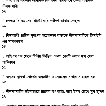
শাহীপাড়া সরকারি প্রাথমিক বিদ্যালয় পরিদর্শনে জেলা প্রশাসক
নীলফামারী
১২
৪৭তম বিসিএসের প্রিলিমিনারি পরীক্ষা আবার পেছাল
১৩
বিশ্বব্যাপী প্লাষ্টিক দূষণের সচেতনতা বাড়াতে নীলফামারীতে টিআইবি
এর মানববন্ধন
১৪
আইএমএফ থেকে দ্বিতীয় কিস্তির একশ’ কোটি ডলার ঋণ পেল
পাকিস্তান
১৫
অবসর সুবিধা বোর্ডের অনলাইন আবেদনের সার্ভার সাময়িক বন্ধ
১৬
নীলফামারীর হাটবাজারে র‌্যাবের তৎপরতা, জাল টাকা রোধে বুথ স্থাপন
১৭