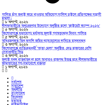
পালিত হাঁস জবাই করে খাওয়ার অভিযোগ,সালিশ চাইলে প্রতিপক্ষের সন্ত্রাসী
হামলা।
৮ অগাস্ট, ২০২৬
নীলফামারীতে অনুপ্রেরণার উদ্যোগে অনুষ্ঠিত হলো ‘ক্লাইমেট ক্যাম্প ২০২৬’
৫ অগাস্ট, ২০২৬
কিশোরগঞ্জে যথাযোগ্য মর্যাদায় জুলাই গণঅভ্যুত্থান দিবস পালিত
৫ অগাস্ট, ২০২৬
অধিগ্রহণকৃত তিন ফসলি জমির ন্যায্যমূল্যের দাবিতে মানববন্ধন
৩ অগাস্ট, ২০২৬
কিশোরগঞ্জে ব্যতিক্রমধর্মী ‘ভাতা মেলা’ অনুষ্ঠিত, দেড় হাজারের বেশি
সেবাপ্রার্থীর ভিড়
৩ অগাস্ট, ২০২৬
জুলাই সনদ বাস্তবায়ন না হলে আবারও রাজপথ উত্তপ্ত হবে নীলফামারীতে
জামায়াতের গণ-সমাবেশে বক্তারা
১ অগাস্ট, ২০২৬
সর্বশেষ
সারাদেশ
অর্থনীতি
বাংলাদেশ
বিনোদন
মতামত
লাইফস্টাইল