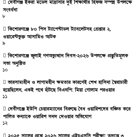
দেবীগঞ্জ ইকরা মডেল মাদ্রাসার দুই শিক্ষার্থীর হিফজ সম্পন্ন উপলক্ষে
সংবর্ধনা
৮
কিশোরগঞ্জে ৮০ পিস ট্যাপেন্টাডল ট্যাবলেটসহ গ্রেপ্তার ২,
ওয়ারেন্টভুক্ত আসামিও আটক
৯
কিশোরগঞ্জে জুলাই গণঅভ্যুত্থান দিবস-২০২৬ উপলক্ষে প্রস্তুতিমূলক
সভা অনুষ্ঠিত
১০
ভারসাম্যহীন ও লাগামহীন ক্ষমতার কারণেই শেখ হাসিনা স্বৈরাচারী
হয়েছিলেন, একই পথে হাঁটছে বিএনপি: মিয়া গোলাম পরওয়ার
১১
দেবীগঞ্জে ইউপি চেয়ারম্যানের বিরুদ্ধে বৈধ ওয়ারিশদের বঞ্চিত করে
পালিত কন্যাকে ওয়ারিশ সনদ দেওয়ার অভিযোগ
১২
২০২৫ সালের প্রশ্নে ২০২৬ সালের এইচএসসি পরীক্ষা: তদন্তে ৩