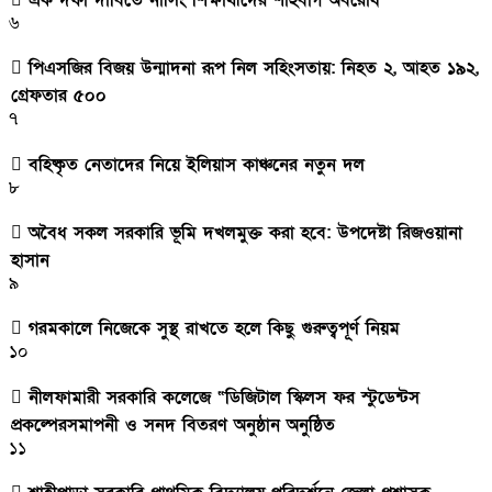
এক দফা দাবিতে নার্সিং শিক্ষার্থীদের শাহবাগ অবরোধ
৬
পিএসজির বিজয় উন্মাদনা রূপ নিল সহিংসতায়: নিহত ২, আহত ১৯২,
গ্রেফতার ৫০০
৭
বহিষ্কৃত নেতাদের নিয়ে ইলিয়াস কাঞ্চনের নতুন দল
৮
অবৈধ সকল সরকারি ভূমি দখলমুক্ত করা হবে: উপদেষ্টা রিজওয়ানা
হাসান
৯
গরমকালে নিজেকে সুস্থ রাখতে হলে কিছু গুরুত্বপূর্ণ নিয়ম
১০
নীলফামারী সরকারি কলেজে “ডিজিটাল স্কিলস ফর স্টুডেন্টস
প্রকল্পেরসমাপনী ও সনদ বিতরণ অনুষ্ঠান অনুষ্ঠিত
১১