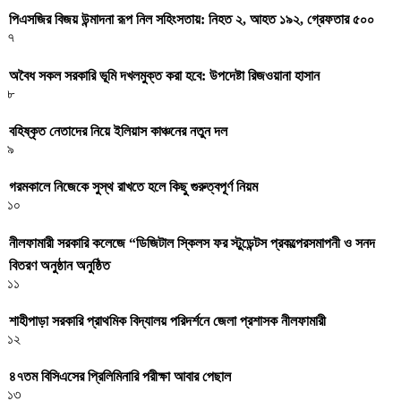
পিএসজির বিজয় উন্মাদনা রূপ নিল সহিংসতায়: নিহত ২, আহত ১৯২, গ্রেফতার ৫০০
৭
অবৈধ সকল সরকারি ভূমি দখলমুক্ত করা হবে: উপদেষ্টা রিজওয়ানা হাসান
৮
বহিষ্কৃত নেতাদের নিয়ে ইলিয়াস কাঞ্চনের নতুন দল
৯
গরমকালে নিজেকে সুস্থ রাখতে হলে কিছু গুরুত্বপূর্ণ নিয়ম
১০
নীলফামারী সরকারি কলেজে “ডিজিটাল স্কিলস ফর স্টুডেন্টস প্রকল্পেরসমাপনী ও সনদ
বিতরণ অনুষ্ঠান অনুষ্ঠিত
১১
শাহীপাড়া সরকারি প্রাথমিক বিদ্যালয় পরিদর্শনে জেলা প্রশাসক নীলফামারী
১২
৪৭তম বিসিএসের প্রিলিমিনারি পরীক্ষা আবার পেছাল
১৩