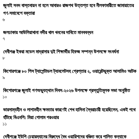
জুলাই সনদ বাস্তবায়ন না হলে আবারও রাজপথ উত্তপ্ত হবে নীলফামারীতে জামায়াতের
গণ-সমাবেশে বক্তারা
৬
জলঢাকায় আউলিয়াখানা নদীর খাল খননের দাবিতে মানববন্ধন
৭
দেবীগঞ্জ ইকরা মডেল মাদ্রাসার দুই শিক্ষার্থীর হিফজ সম্পন্ন উপলক্ষে সংবর্ধনা
৮
কিশোরগঞ্জে ৮০ পিস ট্যাপেন্টাডল ট্যাবলেটসহ গ্রেপ্তার ২, ওয়ারেন্টভুক্ত আসামিও আটক
৯
কিশোরগঞ্জে জুলাই গণঅভ্যুত্থান দিবস-২০২৬ উপলক্ষে প্রস্তুতিমূলক সভা অনুষ্ঠিত
১০
ভারসাম্যহীন ও লাগামহীন ক্ষমতার কারণেই শেখ হাসিনা স্বৈরাচারী হয়েছিলেন, একই পথে
হাঁটছে বিএনপি: মিয়া গোলাম পরওয়ার
১১
দেবীগঞ্জে ইউপি চেয়ারম্যানের বিরুদ্ধে বৈধ ওয়ারিশদের বঞ্চিত করে পালিত কন্যাকে