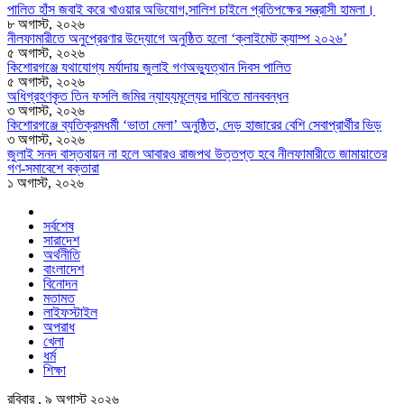
পালিত হাঁস জবাই করে খাওয়ার অভিযোগ,সালিশ চাইলে প্রতিপক্ষের সন্ত্রাসী হামলা।
৮ অগাস্ট, ২০২৬
নীলফামারীতে অনুপ্রেরণার উদ্যোগে অনুষ্ঠিত হলো ‘ক্লাইমেট ক্যাম্প ২০২৬’
৫ অগাস্ট, ২০২৬
কিশোরগঞ্জে যথাযোগ্য মর্যাদায় জুলাই গণঅভ্যুত্থান দিবস পালিত
৫ অগাস্ট, ২০২৬
অধিগ্রহণকৃত তিন ফসলি জমির ন্যায্যমূল্যের দাবিতে মানববন্ধন
৩ অগাস্ট, ২০২৬
কিশোরগঞ্জে ব্যতিক্রমধর্মী ‘ভাতা মেলা’ অনুষ্ঠিত, দেড় হাজারের বেশি সেবাপ্রার্থীর ভিড়
৩ অগাস্ট, ২০২৬
জুলাই সনদ বাস্তবায়ন না হলে আবারও রাজপথ উত্তপ্ত হবে নীলফামারীতে জামায়াতের
গণ-সমাবেশে বক্তারা
১ অগাস্ট, ২০২৬
সর্বশেষ
সারাদেশ
অর্থনীতি
বাংলাদেশ
বিনোদন
মতামত
লাইফস্টাইল
অপরাধ
খেলা
ধর্ম
শিক্ষা
রবিবার , ৯ অগাস্ট ২০২৬