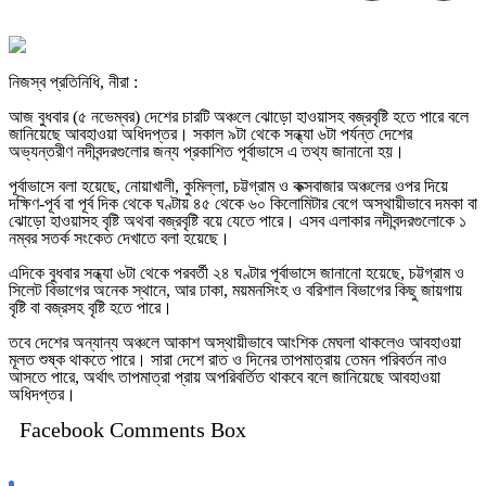
নিজস্ব প্রতিনিধি, নীরা :
আজ বুধবার (৫ নভেম্বর) দেশের চারটি অঞ্চলে ঝোড়ো হাওয়াসহ বজ্রবৃষ্টি হতে পারে বলে
জানিয়েছে আবহাওয়া অধিদপ্তর। সকাল ৯টা থেকে সন্ধ্যা ৬টা পর্যন্ত দেশের
অভ্যন্তরীণ নদীবন্দরগুলোর জন্য প্রকাশিত পূর্বাভাসে এ তথ্য জানানো হয়।
পূর্বাভাসে বলা হয়েছে, নোয়াখালী, কুমিল্লা, চট্টগ্রাম ও কক্সবাজার অঞ্চলের ওপর দিয়ে
দক্ষিণ-পূর্ব বা পূর্ব দিক থেকে ঘণ্টায় ৪৫ থেকে ৬০ কিলোমিটার বেগে অস্থায়ীভাবে দমকা বা
ঝোড়ো হাওয়াসহ বৃষ্টি অথবা বজ্রবৃষ্টি বয়ে যেতে পারে। এসব এলাকার নদীবন্দরগুলোকে ১
নম্বর সতর্ক সংকেত দেখাতে বলা হয়েছে।
এদিকে বুধবার সন্ধ্যা ৬টা থেকে পরবর্তী ২৪ ঘণ্টার পূর্বাভাসে জানানো হয়েছে, চট্টগ্রাম ও
সিলেট বিভাগের অনেক স্থানে, আর ঢাকা, ময়মনসিংহ ও বরিশাল বিভাগের কিছু জায়গায়
বৃষ্টি বা বজ্রসহ বৃষ্টি হতে পারে।
তবে দেশের অন্যান্য অঞ্চলে আকাশ অস্থায়ীভাবে আংশিক মেঘলা থাকলেও আবহাওয়া
মূলত শুষ্ক থাকতে পারে। সারা দেশে রাত ও দিনের তাপমাত্রায় তেমন পরিবর্তন নাও
আসতে পারে, অর্থাৎ তাপমাত্রা প্রায় অপরিবর্তিত থাকবে বলে জানিয়েছে আবহাওয়া
অধিদপ্তর।
Facebook Comments Box