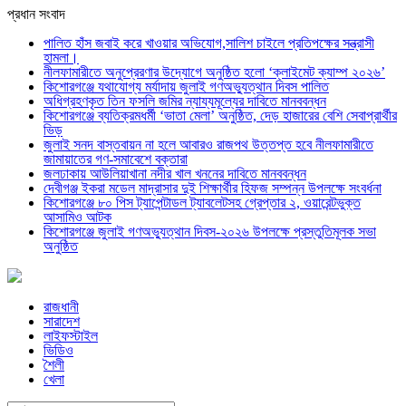
প্রধান সংবাদ
পালিত হাঁস জবাই করে খাওয়ার অভিযোগ,সালিশ চাইলে প্রতিপক্ষের সন্ত্রাসী
হামলা।
নীলফামারীতে অনুপ্রেরণার উদ্যোগে অনুষ্ঠিত হলো ‘ক্লাইমেট ক্যাম্প ২০২৬’
কিশোরগঞ্জে যথাযোগ্য মর্যাদায় জুলাই গণঅভ্যুত্থান দিবস পালিত
অধিগ্রহণকৃত তিন ফসলি জমির ন্যায্যমূল্যের দাবিতে মানববন্ধন
কিশোরগঞ্জে ব্যতিক্রমধর্মী ‘ভাতা মেলা’ অনুষ্ঠিত, দেড় হাজারের বেশি সেবাপ্রার্থীর
ভিড়
জুলাই সনদ বাস্তবায়ন না হলে আবারও রাজপথ উত্তপ্ত হবে নীলফামারীতে
জামায়াতের গণ-সমাবেশে বক্তারা
জলঢাকায় আউলিয়াখানা নদীর খাল খননের দাবিতে মানববন্ধন
দেবীগঞ্জ ইকরা মডেল মাদ্রাসার দুই শিক্ষার্থীর হিফজ সম্পন্ন উপলক্ষে সংবর্ধনা
কিশোরগঞ্জে ৮০ পিস ট্যাপেন্টাডল ট্যাবলেটসহ গ্রেপ্তার ২, ওয়ারেন্টভুক্ত
আসামিও আটক
কিশোরগঞ্জে জুলাই গণঅভ্যুত্থান দিবস-২০২৬ উপলক্ষে প্রস্তুতিমূলক সভা
অনুষ্ঠিত
রাজধানী
সারাদেশ
লাইফস্টাইল
ভিডিও
শৈলী
খেলা