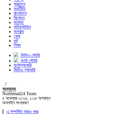
সারাদেশ
অর্থনীতি
বাংলাদেশ
বিনোদন
মতামত
লাইফস্টাইল
অপরাধ
খেলা
ধর্ম
শিক্ষা
ভিডিও স্টোরি
ফটো স্টোরি
ফটোগ্যালারি
ভিডিও গ্যালারি
/
অন্যান্য
Northmail24 Team
৫ নভেম্বর ২০২৫, ১:১৫ অপরাহ্ন
অনলাইন সংস্করণ
এ সম্পর্কিত আরও খবর