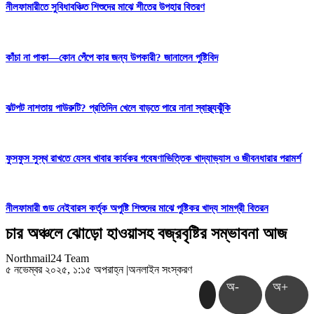
নীলফামারীতে সুবিধাবঞ্চিত শিশুদের মাঝে শীতের উপহার বিতরণ
কাঁচা না পাকা—কোন পেঁপে কার জন্য উপকারী? জানালেন পুষ্টিবিদ
ঝটপট নাশতায় পাউরুটি? প্রতিদিন খেলে বাড়তে পারে নানা স্বাস্থ্যঝুঁকি
ফুসফুস সুস্থ রাখতে যেসব খাবার কার্যকর গবেষণাভিত্তিক খাদ্যাভ্যাস ও জীবনধারার পরামর্শ
নীলফামারী গুড নেইবারস কর্তৃক অপুষ্টি শিশুদের মাঝে পুষ্টিকর খাদ্য সামগ্রী বিতরন
চার অঞ্চলে ঝোড়ো হাওয়াসহ বজ্রবৃষ্টির সম্ভাবনা আজ
Northmail24 Team
৫ নভেম্বর ২০২৫, ১:১৫ অপরাহ্ন
|
অনলাইন সংস্করণ
অ-
অ+